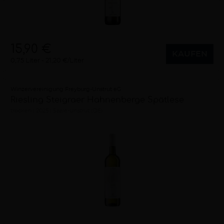
15,90 €
KAUFEN
0,75 Liter
21,20 €/Liter
Winzervereinigung Freyburg-Unstrut eG
Riesling Steigraer Hahnenberge Spätlese
trocken
2025
Saale-Unstrut (DE)