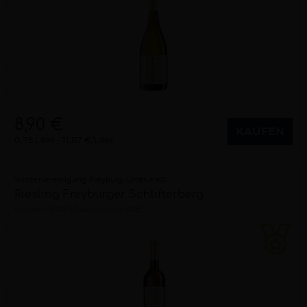
8,90 €
KAUFEN
0,75 Liter
11,87 €/Liter
Winzervereinigung Freyburg-Unstrut eG
Riesling Freyburger Schlifterberg
trocken
2026
Saale-Unstrut (DE)