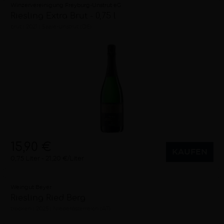
Winzervereinigung Freyburg-Unstrut eG
Riesling Extra Brut - 0,75 l
brut
2021
Saale-Unstrut (DE)
15,90 €
KAUFEN
0,75 Liter
21,20 €/Liter
Weingut Beyer
Riesling Ried Berg
trocken
2025
Niederösterreich (AT)