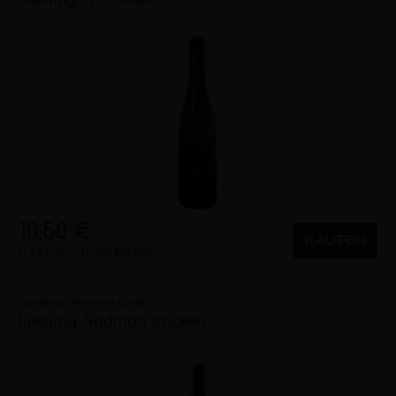
Riesling "R" trocken
trocken
2023
Franken (DE)
10,50 €
KAUFEN
0,75 Liter
14,00 €/Liter
Schreieck Weinwelt GmbH
Riesling Tradition trocken
trocken
2024
Pfalz (DE)