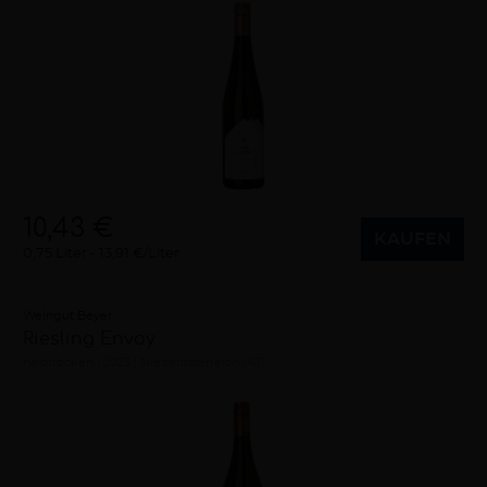
10,43 €
KAUFEN
0,75 Liter
13,91 €/Liter
Weingut Beyer
Riesling Envoy
halbtrocken
2023
Niederösterreich (AT)