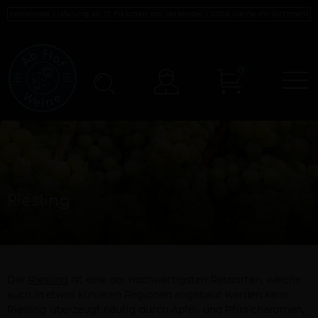
Kostenlose Lieferung ab 12 Flaschen pro Versender |
5008
Weine im Sortiment
0
N
Konto
Riesling
Der
Riesling
ist eine der hochwertigsten Rebsorten, welche
auch in etwas kühleren Regionen angebaut werden kann.
Riesling überzeugt häufig durch Apfel- und Pfirsicharomen,