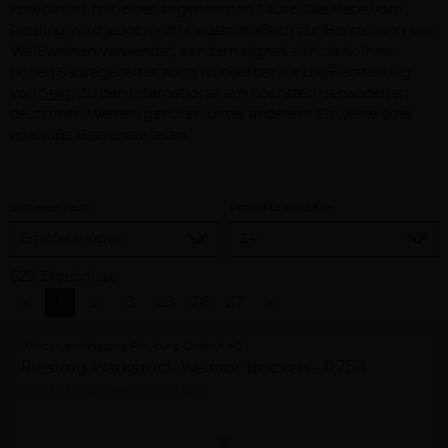
kombiniert mit einer angenehmen Säure. Die Rebe vom
Riesling wird jedoch nicht ausschließlich zur Herstellung von
Weißweinen verwendet, sondern eignet sich dank ihres
hohen Säuregehaltes auch wunderbar für die Herstellung
von
Sekt
. Zu den international am höchsten gehandelten
deutschen Weinen gehören unter anderem Eisweine oder
edelsüße Beerenauslesen.
Sortieren nach
Produkte pro Seite
629 Ergebnisse
«
1
2
3
25
26
27
»
Winzervereinigung Freyburg-Unstrut eG
Riesling Werkstück Weimar trocken - 0,75 l
trocken
2025
Saale-Unstrut (DE)