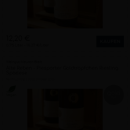
12,20 €
KAUFEN
0,75 Liter
16,27 €/Liter
Weingut Meuren-Breit
Alte Reben - Piesporter Goldtröpfchen Riesling
Spätlese
feinfruchtig
2025
Mosel (DE)
gold
Vegan
RLP