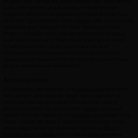
ist, desto eher werden die Weine edelsüß oder auch restsüß.
Auch viele Kabinett- und Qualitätsweine werden zum
Ausgleich des hohen Säuregehalts mit einer leichten Süße
verfeinert. Typischerweise ist der
Riesling
eher grünlich-gelb,
manchmal auch blassgelb. Er riecht überwiegend nach
Pfirsich und Apfel, wobei man den Geschmack als rassig
sauer beschreiben kann. Stammt der Riesling von einem
Schieferboden, dann ist der Geschmack mit einer
mineralischen Note versehen. Manch einer erinnert im
Geruch auch an Feuerstein. Ist der Wein altersgereift, dann
zeigt er einen besonderen Petrolton.
Anbaugebiete
Als die Heimat des Rieslings wird
Deutschland
bezeichnet.
Mehr als 50 % aller Rieslinge dieser Welt finden sich in
deutschen Weinbergen wieder. Das bedeutet, dass in
Deutschland mehr als 23.400 Hektar
Riesling
angebaut
werden. 80 % der Rebfläche im
Rheingau
, also beinah 2.500
Hektar, werden der Rebe in Anspruch genommen. Neben
diesen Regionen wird er aber auch noch in der
Pfalz
, in
Württemberg
, in
Baden
und im Gebiet
Mosel
angebaut.