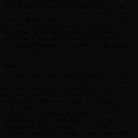
der Wuchs, die Frostresistenz und die lange Reifezeit
sprechen dafür. Die wohl längste Rieslingtradition findet
sich an der
Mosel
und auch im
Rheingau
. Aus historischen
Dokumenten gehen Daten von 1435 und 1465 hervor, welche
diese Tatsache belegen. Bereits damals, im 17. und 18.
Jahrhundert, gehörte die Rebe zu den Sorten, die sogar
staatlicherseits empfohlen wurden. Er wird international
auch Rheinriesling genannt, wobei badische Rieslingweine
sogar das Synonym "Klingelberger" nutzen dürfen.
Weine
Zu den beliebtesten Weinen aus
Riesling
gehören, nicht nur
national, sondern auch international, der Eiswein oder auch
edelsüße Beerenauslesen. Je nach Geschmack kann jeder
den für sich passenden Riesling finden. Von trocken bis
fruchtig süß ist für jeden etwas dabei. Dabei eignen sich die
jungen und leichten Rieslingweine eher als Sommerwein,
wohingegen die gereiften Rieslinge sich eher als
Speisebegleiter eignen. Dabei eignet sich besonders ein
trockener oder gar halbtrockener Wein zu leichteren
Gerichten, wie
Fisch
oder Geflügel. Die lieblicheren Weine