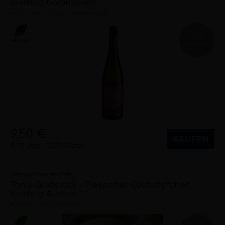
Riesling halbtrocken
halbtrocken
2023
Mittelrhein (DE)
86
Vegan
EICHELMANN
9,50 €
KAUFEN
0,75 Liter
12,67 €/Liter
Weingut Meuren-Breit
Tonis Goldstück - Piesporter Goldtröpfchen
Riesling Auslese***
edelsüß
2025
Mosel (DE)