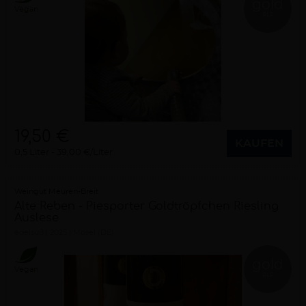
gold
Vegan
RLP
19,50 €
KAUFEN
0,5 Liter
39,00 €/Liter
Weingut Meuren-Breit
Alte Reben - Piesporter Goldtröpfchen Riesling
Auslese
edelsüß
2025
Mosel (DE)
gold
Vegan
RLP