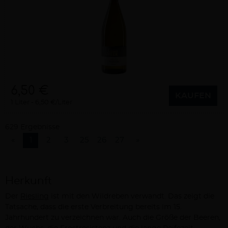
6,50 €
KAUFEN
1 Liter
6,50 €/Liter
629 Ergebnisse
«
1
2
3
25
26
27
»
Herkunft
Der
Riesling
ist mit den Wildreben verwandt. Das zeigt die
Tatsache, dass die erste Verbreitung bereits im 15.
Jahrhundert zu verzeichnen war. Auch die Größe der Beeren,