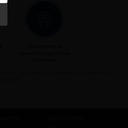
le
Spannendes &
abwechslungsreiches
Sortiment
dwissen.
sarten
Rechtliches
AGB