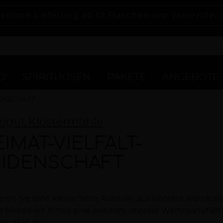
enlose Lieferung ab 12 Flaschen pro Versender 
D
SPIRITUOSEN
PAKETE
ANGEBOTE
DENSCHAFT
ngut Klostermühle
IMAT-VIELFALT-
EIDENSCHAFT
eren Sie eine kleine feine Auswahl aus unserer Weinkoll
chreibung
 bieten wir Ihnen eine Auswahl unserer Weinmanufaktur
erpaket an.