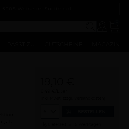
|
5008
Weine im Sortiment
0
Konto
Zur
Kasse
PASST ZU
GUTSCHEINE
MAGAZIN
19,10 €
8,49 €/Liter
inkl. Mwst.
(zzgl. Versandkosten)
Menge
BESTELLEN
ektion.
, als
Lieferzeit: 3 – 5 Werktagen