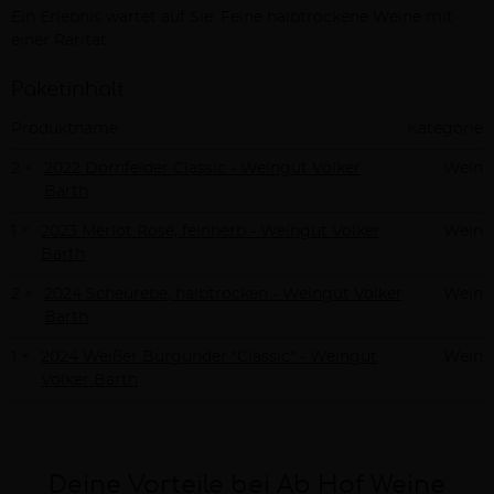
Ein Erlebnis wartet auf Sie. Feine halbtrockene Weine mit
Beschreibung
einer Rarität.
Paketinhalt
Produktname
Kategorie
2 ×
2022 Dornfelder Classic - Weingut Volker
Wein
Barth
1 ×
2023 Merlot Rosé, feinherb - Weingut Volker
Wein
Barth
2 ×
2024 Scheurebe, halbtrocken - Weingut Volker
Wein
Barth
1 ×
2024 Weißer Burgunder "Classic" - Weingut
Wein
Volker Barth
Deine Vorteile bei Ab Hof Weine