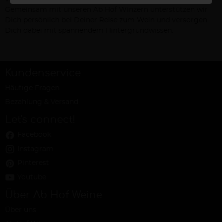
Gemeinsam mit unseren Ab Hof Winzern unterstützen wir
Dich persönlich bei Deiner Reise zum Wein und versorgen
Dich dabei mit spannendem Hintergrundwissen.
Kundenservice
Häufige Fragen
Bezahlung & Versand
Let's connect!
Facebook
Instagram
Pinterest
Youtube
Über Ab Hof Weine
Über uns