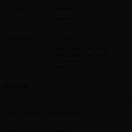
VERSCHLUSS
Kronkorken
VERPACKUNG
Glasflasche
ALKOHOLGEHALT
10% vol
TRINKTEMPERATUR
von 7 bis 7 °C
PRODUZENT
Wein & Secco Köth GmbH
Deutschland / Rheinhessen
Untergasse 22-24
67592 Flörsheim-Dalsheim
Allergene
Enthält Sulfite
Ja
Häufig zusammen gekauft
Wein & Secco Köth GmbH
Palio Pina Colada-Secco