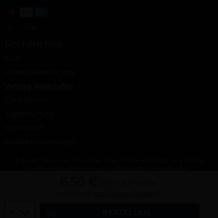
Rechtliches
AGB
Widerrufsbelehrung
Vertrag widerrufen
Datenschutz
Jugendschutz
Impressum
Cookie-Einstellungen
© Ab Hof Weine – ein Projekt der Snash GmbH, Köln 2026 | Alle Rechte
vorbehalten | Alle Preise inkl. MwSt. und zzgl. Versandkosten
6,50 €
0,75 l
8,67 €/Liter
inkl. Mwst.
(zzgl. Versandkosten)
Menge
BESTELLEN