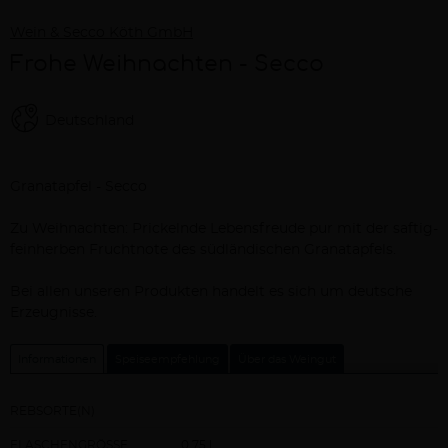
Wein & Secco Köth GmbH
Frohe Weihnachten - Secco
Deutschland
Beschreibung
Granatapfel - Secco
Zu Weihnachten: Prickelnde Lebensfreude pur mit der saftig-
feinherben Fruchtnote des südländischen Granatapfels.
Bei allen unseren Produkten handelt es sich um deutsche
Erzeugnisse.
Informationen
Speiseempfehlung
Über das Weingut
REBSORTE(N)
FLASCHENGRÖSSE
0,75 l