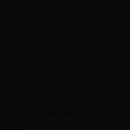
REBSORTE(N)
FLASCHENGRÖSSE
0,75 l
VERSCHLUSS
Schraubverschluss
ALKOHOLGEHALT
10% vol
TRINKTEMPERATUR
von 48 bis 48 °C
PRODUZENT
Wein & Secco Köth GmbH
Deutschland / Rheinhessen
Untergasse 22-24
67592 Flörsheim-Dalsheim
Allergene
Enthält Sulfite
Ja
Häufig zusammen gekauft
Wein & Secco Köth GmbH