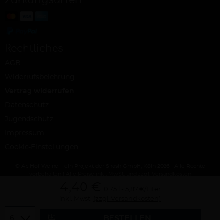
Zahlungsarten
Rechtliches
AGB
Widerrufsbelehrung
Vertrag widerrufen
Datenschutz
Jugendschutz
Impressum
Cookie-Einstellungen
© Ab Hof Weine – ein Projekt der Snash GmbH, Köln 2026 | Alle Rechte
vorbehalten | Alle Preise inkl. MwSt. und zzgl. Versandkosten
4,40 €
0,75 l
5,87 €/Liter
inkl. Mwst.
(zzgl. Versandkosten)
Menge
BESTELLEN