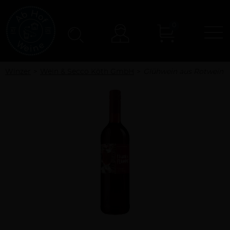
0
N
Konto
Winzer
Wein & Secco Köth GmbH
Glühwein aus Rotwein