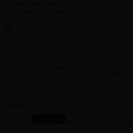
Wein & Secco Köth GmbH
Glühwein aus Rotwein
Deutschland
Beschreibung
Glühwein aus Rotwein
aus der Kollektion FEUER & FLAMME.
Charakter: weinig - mit eleganter Kirschnote und dezenten
Aromen aus Zimt, Nelken und Koriander. Lecker zu selbst
gebackenen Lebkuchen...
Bitte nicht aufkochen, sondern auf ca. 70 Grad C erwärmen.
Bei allen unseren Produkten handelt es sich um deutsche
Erzeugnisse.
Informationen
Über das Weingut