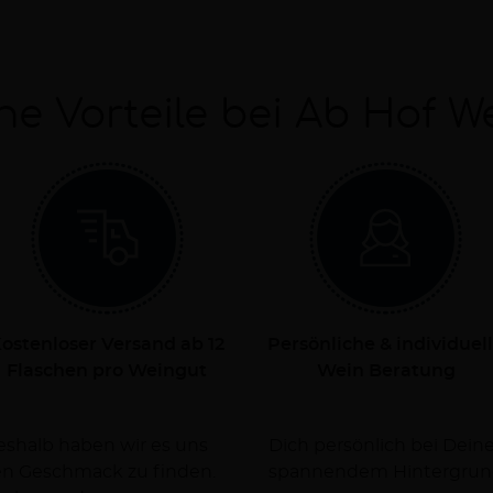
ne Vorteile bei Ab Hof W
ostenloser Versand ab 12
Persönliche & individuel
Flaschen pro Weingut
Wein Beratung
Deshalb haben wir es uns
rsorgen Dich dabei mit
nen Geschmack zu finden.
spannendem Hintergrun