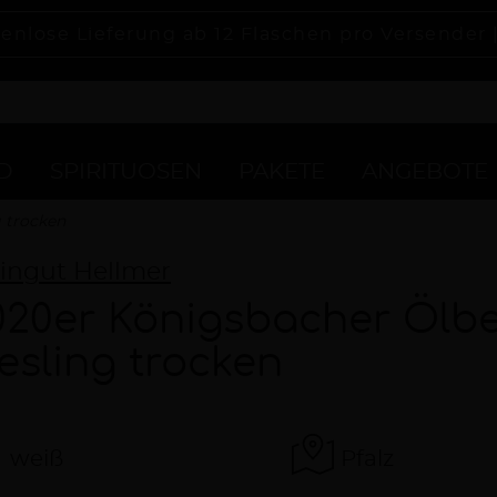
enlose Lieferung ab 12 Flaschen pro Versender 
D
SPIRITUOSEN
PAKETE
ANGEBOTE
 trocken
ingut Hellmer
020er Königsbacher Ölb
iesling trocken
weiß
Pfalz