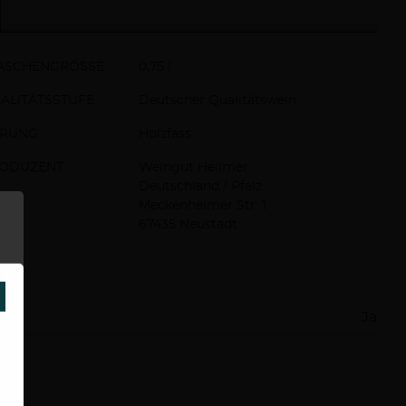
ASCHENGRÖSSE
0,75 l
ALITÄTSSTUFE
Deutscher Qualitätswein
RUNG
Holzfass
ODUZENT
Weingut Hellmer
Deutschland / Pfalz
Meckenheimer Str. 1
67435 Neustadt
SCHLIESSEN
Ja