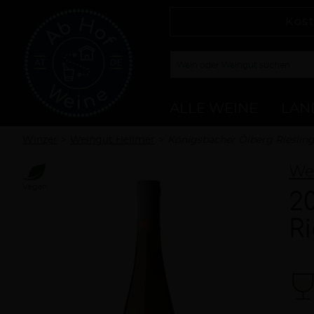
Kost
ALLE WEINE
LAN
Winzer
Weingut Hellmer
Königsbacher Ölberg Riesling
We
Vegan
2
R