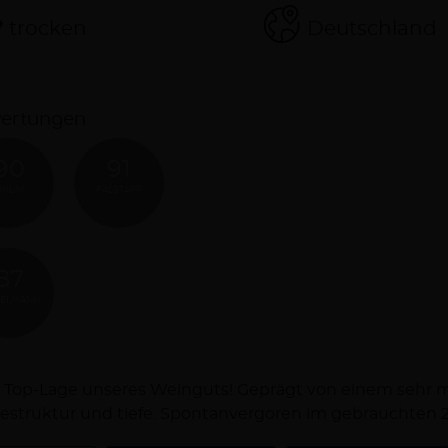
trocken
Deutschland
ertungen
90
91
INUM
FALSTAFF
87
HELMANN
schreibung
 Top-Lage unseres Weinguts! Geprägt von einem sehr m
estruktur und tiefe. Spontanvergoren im gebrauchten 2