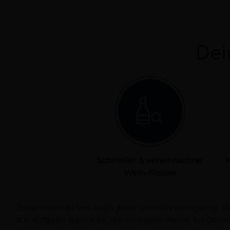
Dei
Schneller & vereinfachter
K
Wein-Finder
Jeder Wein ist wie auch jeder Mensch einzigartig. 
Dich persönlich bei Deiner Reise zum Wein und ve
zur Aufgabe gemacht, die richtigen Weine für Dei