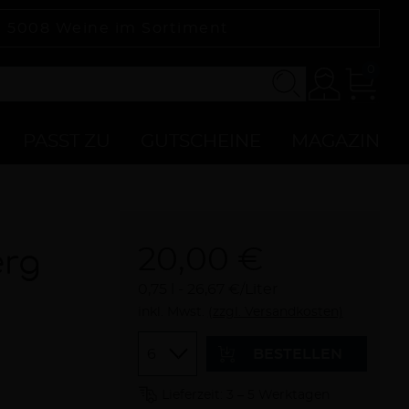
|
5008
Weine im Sortiment
0
Konto
Zur
Kasse
PASST ZU
GUTSCHEINE
MAGAZIN
20,00 €
erg
0,75 l
26,67 €/Liter
inkl. Mwst.
(zzgl. Versandkosten)
Menge
BESTELLEN
Lieferzeit: 3 – 5 Werktagen