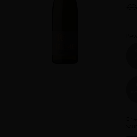
Bew
V
EIC
Be
Eine
Säur