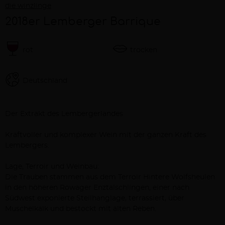
die winzlinge
2018er Lemberger Barrique
rot
trocken
Deutschland
Beschreibung
Der Extrakt des Lembergerlandes
Kraftvoller und komplexer Wein mit der ganzen Kraft des
Lembergers.
Lage, Terroir und Weinbau:
Die Trauben stammen aus dem Terroir Hintere Wolfsheulen
in den höheren Rowager Enztalschlingen, einer nach
Südwest exponierte Steilhanglage, terrassiert, über
Muschelkalk und bestockt mit alten Reben.