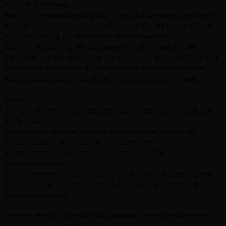
Kellerei & Vinifikation:
Nach Ertragsreduzierung und mehrstufiger selektiver Lese
erfolgt die Handselektion der Trauben, für die lange offene
Maischegärung zur intensiven Stoffextraktion.
Danach Vergärung des Jungweins im Barrique auf der
Feinhefe. Vor der Abfüllung nur schonend grob gefiltert, mit
natürlicher Resttrübe. Ausflocken und Kristallisieren von
Extraktbestandteilen ist daher möglich und kein Makel.
Wein:
Tiefrote, leicht ins violette gehende mediterrane Farbe, bei
Reife bräunlich rot.
Aromen von dunkler Kirsche und Holunder, schwarzer
Johannisbeere, Brombeere, Gewürznoten.
Harmonisch eingebundene karamellisierende
Barriquearomen.
Die angenehm füllige Gerbstoffstruktur, die ausgewogene
Säure und der spürbare Extrakt halten die aromatische Fülle
im Gleichgewicht.
"handcrafted" aus makellosen Beeren - ohne Verwendung