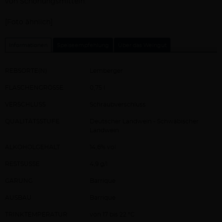
von Schönungsmitteln.
[Foto ähnlich]
Informationen
Speiseempfehlung
Über das Weingut
REBSORTE(N)
Lemberger
FLASCHENGRÖSSE
0,75 l
VERSCHLUSS
Schraubverschluss
QUALITÄTSSTUFE
Deutscher Landwein - Schwäbischer
Landwein
ALKOHOLGEHALT
14,6% vol
RESTSÜSSE
4,9 g/l
GÄRUNG
Barrique
AUSBAU
Barrique
TRINKTEMPERATUR
von 17 bis 22 °C