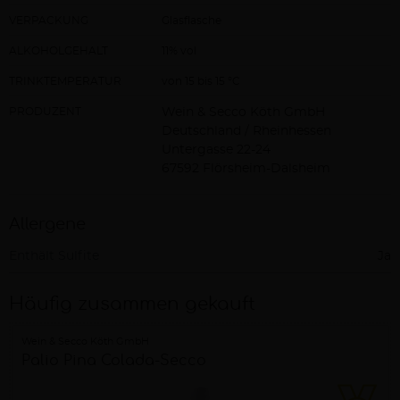
VERPACKUNG
Glasflasche
ALKOHOLGEHALT
11% vol
TRINKTEMPERATUR
von 15 bis 15 °C
PRODUZENT
Wein & Secco Köth GmbH
Deutschland / Rheinhessen
Untergasse 22-24
67592 Flörsheim-Dalsheim
Allergene
Enthält Sulfite
Ja
Häufig zusammen gekauft
Wein & Secco Köth GmbH
Palio Pina Colada-Secco