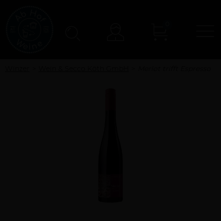
0
N
Konto
Winzer
Wein & Secco Köth GmbH
Merlot trifft Espresso