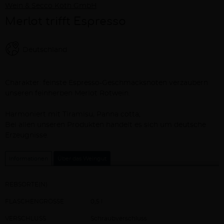
Wein & Secco Köth GmbH
Merlot trifft Espresso
Deutschland
Beschreibung
Charakter: feinste Espresso-Geschmacksnoten verzaubern
unseren feinherben Merlot Rotwein.
Harmoniert mit Tiramisu, Panna cotta;
Bei allen unseren Produkten handelt es sich um deutsche
Erzeugnisse.
Informationen
Über das Weingut
REBSORTE(N)
FLASCHENGRÖSSE
0,5 l
VERSCHLUSS
Schraubverschluss