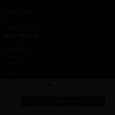
Rechtliches
AGB
Widerrufsbelehrung
Vertrag widerrufen
Datenschutz
Jugendschutz
Impressum
Cookie-Einstellungen
© Ab Hof Weine – ein Projekt der Snash GmbH, Köln 2026 | Alle Rechte
vorbehalten | Alle Preise inkl. MwSt. und zzgl. Versandkosten
5,80 €
0,5 l
11,60 €/Liter
inkl. Mwst.
(zzgl. Versandkosten)
Menge
BESTELLEN
Lieferzeit: 3 – 5 Werktagen