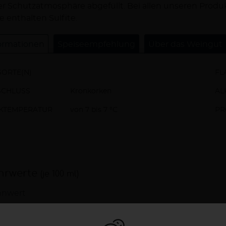
r Schutzatmosphäre abgefüllt. Bei allen unseren Produ
e enthalten Sulfite.
ormationen
Speiseempfehlung
Über das Weingut
ORTE(N)
FL
SCHLUSS
Kronkorken
AL
NKTEMPERATUR
von 7 bis 7 °C
PR
hrwerte
(je 100 ml)
nnwert