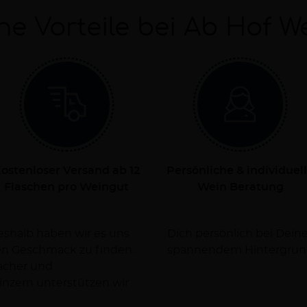
ne Vorteile bei Ab Hof W
ostenloser Versand ab 12
Persönliche & individuel
Flaschen pro Weingut
Wein Beratung
Deshalb haben wir es uns
rsorgen Dich dabei mit
nen Geschmack zu finden.
spannendem Hintergrun
facher und
nzern unterstützen wir