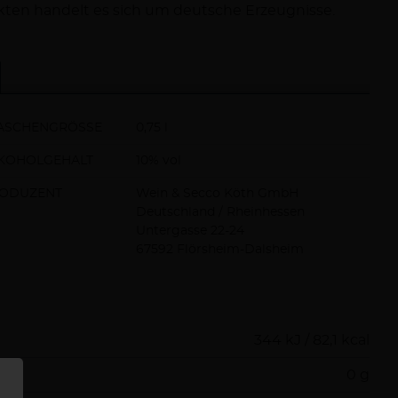
kten handelt es sich um deutsche Erzeugnisse.
ASCHENGRÖSSE
0,75 l
KOHOLGEHALT
10% vol
ODUZENT
Wein & Secco Köth GmbH
Deutschland / Rheinhessen
Untergasse 22-24
67592 Flörsheim-Dalsheim
344 kJ / 82,1 kcal
0 g