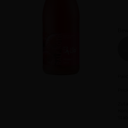
Bew
SE
Be
Pali
Pric
Zuta
Kons
Stab