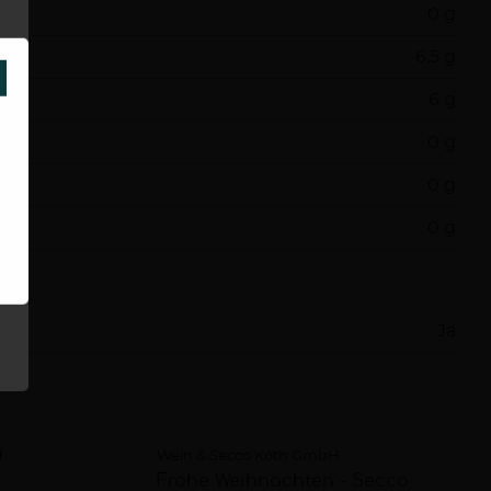
0 g
6,5 g
SCHLIESSEN
6 g
0 g
0 g
0 g
Ja
H
Wein & Secco Köth GmbH
Frohe Weihnachten - Secco