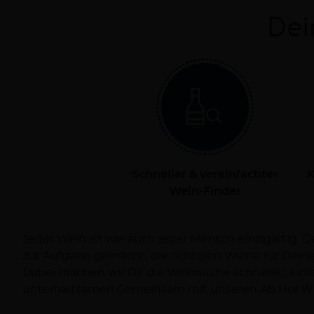
Dei
Schneller & vereinfachter
K
Wein-Finder
Jeder Wein ist wie auch jeder Mensch einzigartig. 
Dich persönlich bei Deiner Reise zum Wein und ve
zur Aufgabe gemacht, die richtigen Weine für Dei
Dabei machen wir Dir die Weinsuche schneller, ein
unterhaltsamer! Gemeinsam mit unseren Ab Hof Wi