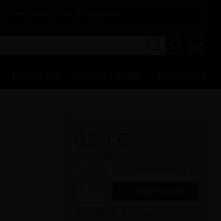
 |
5010
Weine im Sortiment
0
Konto
Zur
Kasse
PASST ZU
GUTSCHEINE
MAGAZIN
6,50 €
0,75 l
8,67 €/Liter
inkl. Mwst.
(zzgl. Versandkosten)
Menge
BESTELLEN
Lieferzeit: 3 – 5 Werktagen