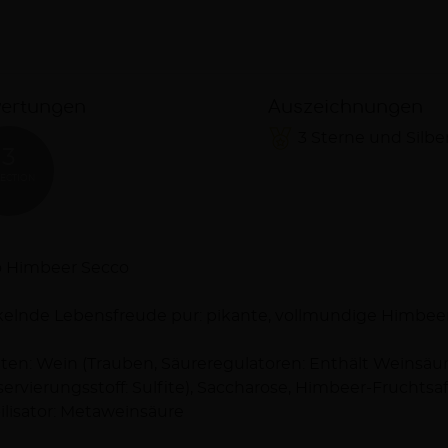
ertungen
Auszeichnungen
3 Sterne und Silbe
3
LECTION
schreibung
o Himbeer Secco
kelnde Lebensfreude pur: pikante, vollmundige Himbee
ten: Wein (Trauben, Säureregulatoren: Enthält Weinsäur
ervierungsstoff: Sulfite), Saccharose, Himbeer-Fruchts
ilisator: Metaweinsäure