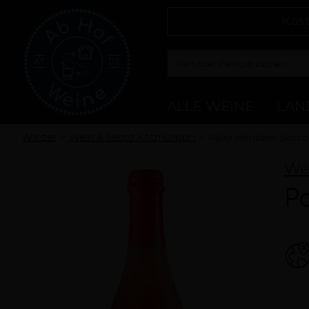
Kos
ALLE WEINE
LAN
Winzer
Wein & Secco Köth GmbH
Palio Himbeer Secco
We
P