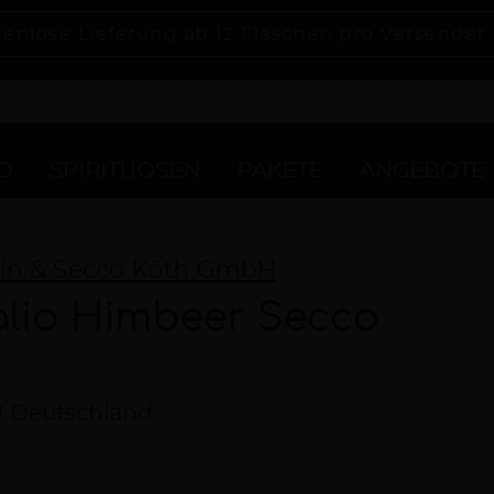
tenlose Lieferung ab 12 Flaschen pro Versender
D
SPIRITUOSEN
PAKETE
ANGEBOTE
in & Secco Köth GmbH
alio Himbeer Secco
Deutschland