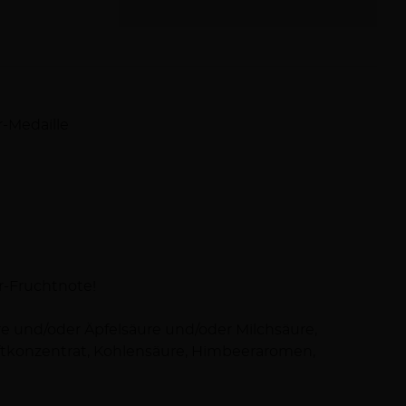
r-Medaille
r-Fruchtnote!
e und/oder Äpfelsäure und/oder Milchsäure,
aftkonzentrat, Kohlensäure, Himbeeraromen,