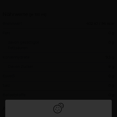
Nährwerte
(je 100 ml)
Brennwert
402 kJ / 96 kcal
Fett
0 g
davon gesättigte
0 g
Fettsäuren
Kohlenhydrate
9,5 g
Davon Zucker
9 g
Eiweiß
0 g
Salz
0 g
Ballaststoffe
0 g
Allergene