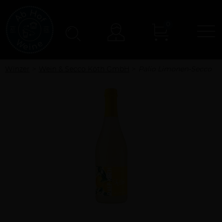
0
N
Konto
Winzer
Wein & Secco Köth GmbH
Palio Limonen-Secco