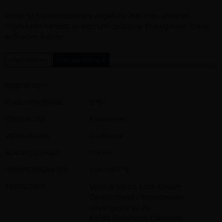
Unter Schutzatmosphäre abgefüllt. Bei allen unseren
Produkten handelt es sich um deutsche Erzeugnisse. Diese
enthalten Sulfite.
Informationen
Über das Weingut
REBSORTE(N)
FLASCHENGRÖSSE
0,75 l
VERSCHLUSS
Kronkorken
VERPACKUNG
Glasflasche
ALKOHOLGEHALT
10% vol
TRINKTEMPERATUR
von 7 bis 7 °C
PRODUZENT
Wein & Secco Köth GmbH
Deutschland / Rheinhessen
Untergasse 22-24
67592 Flörsheim-Dalsheim