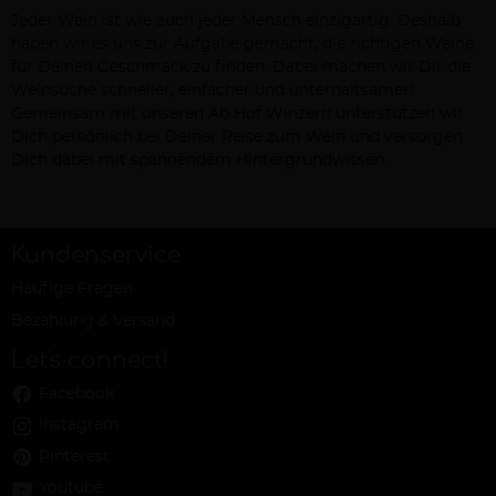
Jeder Wein ist wie auch jeder Mensch einzigartig. Deshalb
haben wir es uns zur Aufgabe gemacht, die richtigen Weine
für Deinen Geschmack zu finden. Dabei machen wir Dir die
Weinsuche schneller, einfacher und unterhaltsamer!
Gemeinsam mit unseren Ab Hof Winzern unterstützen wir
Dich persönlich bei Deiner Reise zum Wein und versorgen
Dich dabei mit spannendem Hintergrundwissen.
Kundenservice
Häufige Fragen
Bezahlung & Versand
Let's connect!
Facebook
Instagram
Pinterest
Youtube