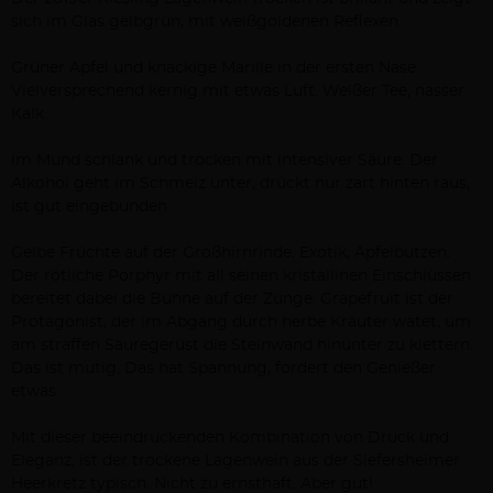
Beschreibung
sich im Glas gelbgrün, mit weißgoldenen Reflexen.
Grüner Apfel und knackige Marille in der ersten Nase.
Vielversprechend kernig mit etwas Luft. Weißer Tee, nasser
Kalk.
Im Mund schlank und trocken mit intensiver Säure. Der
Alkohol geht im Schmelz unter, drückt nur zart hinten raus,
ist gut eingebunden.
Gelbe Früchte auf der Großhirnrinde. Exotik, Apfelbutzen.
Der rötliche Porphyr mit all seinen kristallinen Einschlüssen
bereitet dabei die Bühne auf der Zunge. Grapefruit ist der
Protagonist, der im Abgang durch herbe Kräuter watet, um
am straffen Säuregerüst die Steinwand hinunter zu klettern.
Das ist mutig, Das hat Spannung, fordert den Genießer
etwas.
Mit dieser beeindruckenden Kombination von Druck und
Eleganz, ist der trockene Lagenwein aus der Siefersheimer
Heerkretz typisch. Nicht zu ernsthaft. Aber gut!