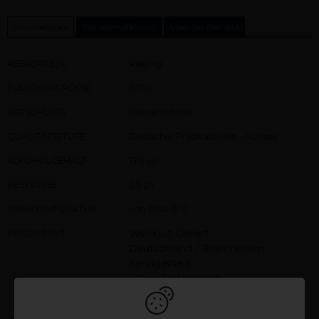
Informationen
Speiseempfehlung
Über das Weingut
REBSORTE(N)
Riesling
FLASCHENGRÖSSE
0,75 l
VERSCHLUSS
Glasverschluss
QUALITÄTSSTUFE
Deutscher Prädikatswein - Auslese
ALKOHOLGEHALT
13% vol
RESTSÜSSE
2,9 g/l
TRINKTEMPERATUR
von 11 bis 13 °C
PRODUZENT
Weingut Gebert
Deutschland / Rheinhessen
Sandgasse 6
55599 Siefersheim