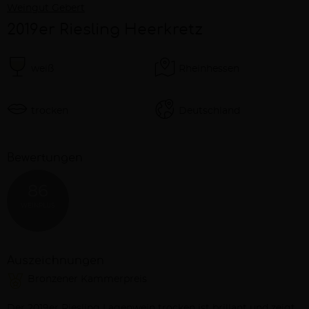
Weingut Gebert
2019er Riesling Heerkretz
weiß
Rheinhessen
trocken
Deutschland
Bewertungen
86
WEINPLUS
Auszeichnungen
Bronzener Kammerpreis
Der 2019er Riesling Lagenwein trocken ist brillant und zeigt