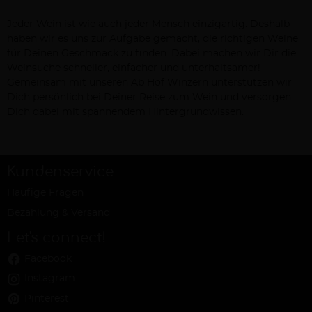
Jeder Wein ist wie auch jeder Mensch einzigartig. Deshalb
haben wir es uns zur Aufgabe gemacht, die richtigen Weine
für Deinen Geschmack zu finden. Dabei machen wir Dir die
Weinsuche schneller, einfacher und unterhaltsamer!
Gemeinsam mit unseren Ab Hof Winzern unterstützen wir
Dich persönlich bei Deiner Reise zum Wein und versorgen
Dich dabei mit spannendem Hintergrundwissen.
Kundenservice
Häufige Fragen
Bezahlung & Versand
Let's connect!
Facebook
Instagram
Pinterest