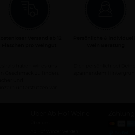
ostenloser Versand ab 12
Persönliche & individuel
Flaschen pro Weingut
Wein Beratung
Deshalb haben wir es uns
rsorgen Dich dabei mit
nen Geschmack zu finden.
spannendem Hintergrun
facher und
nzern unterstützen wir
Über Ab Hof Weine
Zahlung
Über uns
Ab Hof Winzer werden