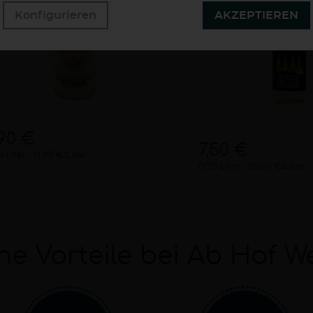
Konfigurieren
AKZEPTIEREN
,90 €
7,50 €
5 Liter
11,87 €/Liter
0,75 Liter
10,00 €/Liter
ne Vorteile bei Ab Hof W