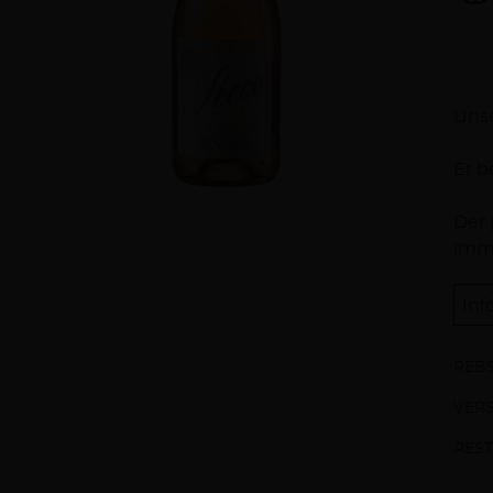
Be
Unse
Er b
Der 
imme
Inf
REBS
VER
REST