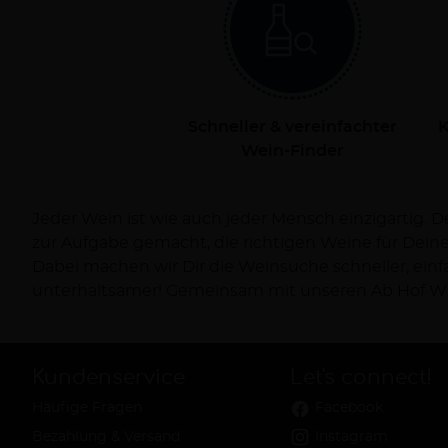
Schneller & vereinfachter
K
Wein-Finder
Jeder Wein ist wie auch jeder Mensch einzigartig. 
Dich persönlich bei Deiner Reise zum Wein und ve
zur Aufgabe gemacht, die richtigen Weine für Dei
Dabei machen wir Dir die Weinsuche schneller, ein
unterhaltsamer! Gemeinsam mit unseren Ab Hof Wi
Kundenservice
Let's connect!
Häufige Fragen
Facebook
Bezahlung & Versand
Instagram