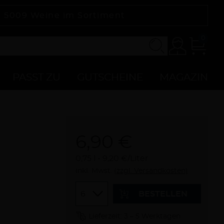
|
5009
Weine im Sortiment
0
Konto
Zur
Kasse
PASST ZU
GUTSCHEINE
MAGAZIN
6,90 €
0,75 l
9,20 €/Liter
inkl. Mwst.
(zzgl. Versandkosten)
Menge
BESTELLEN
Lieferzeit: 3 – 5 Werktagen