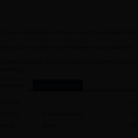
schreibung
r Secco verzaubert durch seine leuchtende rosé Farbe
esticht durch Aromen von Himbeeren und Erdbeeren.
perfekte Begleiter zum Empfang oder abends in gemütl
r richtig.
ormationen
Über das Weingut
ORTE(N)
FL
SCHLUSS
Schraubverschluss
AL
SÜSSE
18,4 g/l
PR