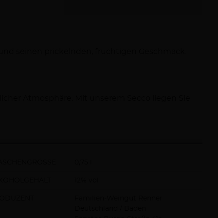
 und seinen prickelnden, fruchtigen Geschmack.
icher Atmosphäre. Mit unserem Secco liegen Sie
ASCHENGRÖSSE
0,75 l
KOHOLGEHALT
12% vol
ODUZENT
Familien-Weingut Renner
Deutschland / Baden