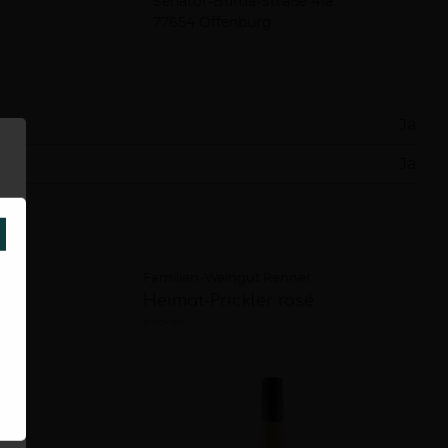
Senator-Burda-Straße 41a
77654 Offenburg
Ja
Ja
SCHLIESSEN
r
Familien-Weingut Renner
ß
Heimat-Prickler rosé
trocken