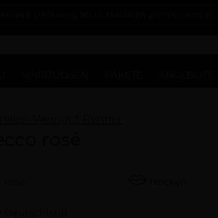
enlose Lieferung ab 12 Flaschen pro Versender 
D
SPIRITUOSEN
PAKETE
ANGEBOTE
milien-Weingut Renner
ecco rosé
rosé
trocken
Deutschland