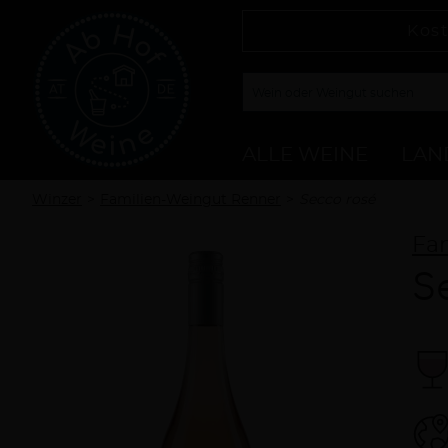
Kost
ALLE WEINE
LAN
Winzer
Familien-Weingut Renner
Secco rosé
Fa
S