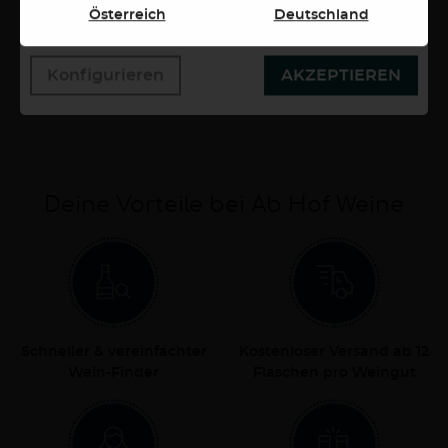
wollen. Weitere Informationen erhalten Sie in unserer
Österreich
Deutschland
Datenschutzerklärung.
Konfigurieren
AKZEPTIEREN
7,90 €
0,75 Liter
10,53 €/Liter
Deine Vorteile bei Ab Hof Weine
Schneller & vereinfachter
Kostenloser Versand ab 12
Wein-Finder
Flaschen pro Weingut