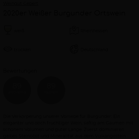
Weingut Gebert
2020er Weißer Burgunder Ortswein
weiß
Rheinhessen
trocken
Deutschland
Bewertungen
89
89
AWCVIENNA
FALSTAFF
Beschreibung
Die Verkörperung unserer Vorliebe für Burgunder: Ein
eleganter und doch fruchtiger Wein, saftig am Gaumen mit
schönem Volumen und guter Länge. Zuerst dominieren
gelbes Steinobst und Mineralität aus dem Vulkangestein