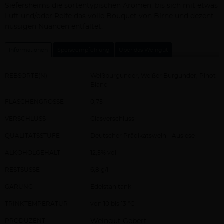
Siefersheims die sortentypischen Aromen, bis sich mit etwas
Luft und/oder Reife das volle Bouquet von Birne und dezent
nussigen Nuancen entfaltet.
Informationen
Speiseempfehlung
Über das Weingut
REBSORTE(N)
Weißburgunder, Weißer Burgunder, Pinot
Blanc
FLASCHENGRÖSSE
0,75 l
VERSCHLUSS
Glasverschluss
QUALITÄTSSTUFE
Deutscher Prädikatswein - Auslese
ALKOHOLGEHALT
12,5% vol
RESTSÜSSE
6,8 g/l
GÄRUNG
Edelstahltank
TRINKTEMPERATUR
von 10 bis 13 °C
PRODUZENT
Weingut Gebert