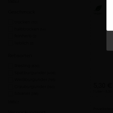
Mehr +
Geschmack
Vegan
trocken
(70)
halbtrocken
(14)
feinherb
(2)
lieblich
(2)
Rebsorten
Riesling
(630)
Spätburgunder
(406)
Weißburgunder
(195)
5,30 €
Grauburgunder
(160)
1 Liter
5,30 
Silvaner
(156)
Mehr +
Privatkelle
Verpackungsart