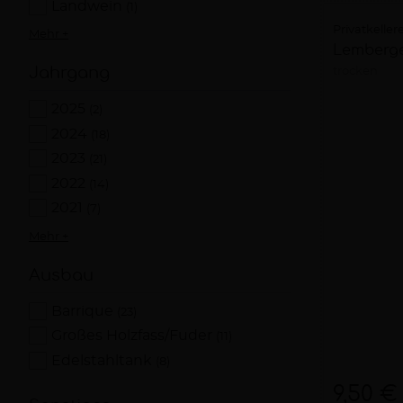
Landwein
(1)
Privatkelle
Mehr +
Lemberge
Jahrgang
trocken
2025
(2)
2024
(18)
2023
(21)
2022
(14)
2021
(7)
Mehr +
Ausbau
Barrique
(23)
Großes Holzfass/Fuder
(11)
Edelstahltank
(8)
9,50 €