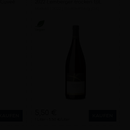
n-Cuveé
2022 Lemberger trocken 1,0L
trocken
2022
Württemberg (DE)
Vegan
5,50 €
KAUFEN
KAUFEN
1 Liter
5,50 €/Liter