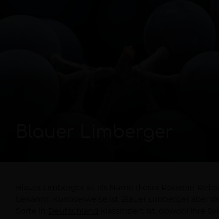
Blauer Limberger
Blauer Limberger
ist als Name dieser
Rotwein
-Rebs
bekannt. Kurioserweise ist Blauer Limberger aber 
Sorte in
Deutschland
klassifiziert ist, obwohl ihr