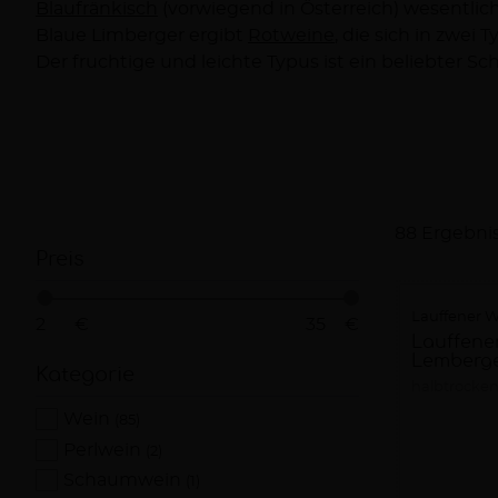
Blaufränkisch
(vorwiegend in Österreich) wesentlic
Blaue Limberger ergibt
Rotweine
, die sich in zwei 
Der fruchtige und leichte Typus ist ein beliebter 
88 Ergebni
Preis
Lauffener W
€
€
Lauffene
Lemberge
Kategorie
halbtrocke
Wein
(85)
Perlwein
(2)
Schaumwein
(1)