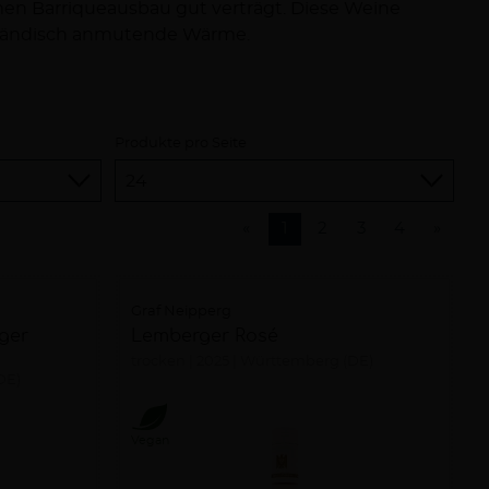
en Barriqueausbau gut verträgt. Diese Weine
dländisch anmutende Wärme.
Produkte pro Seite
«
1
2
3
4
»
Graf Neipperg
ger
Lemberger Rosé
trocken
2025
Württemberg (DE)
DE)
Vegan