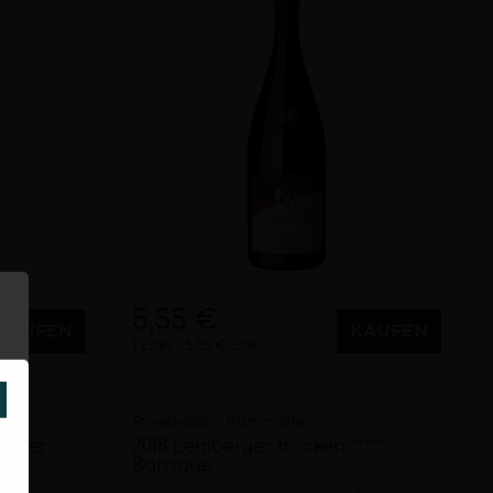
5,55 €
KAUFEN
KAUFEN
1 Liter
5,55 €/Liter
SCHLIESSEN
Privatkellerei Kümmerle
berger
2018 Lemberger trocken *****
Barrique
DE)
trocken
2018
Württemberg (DE)