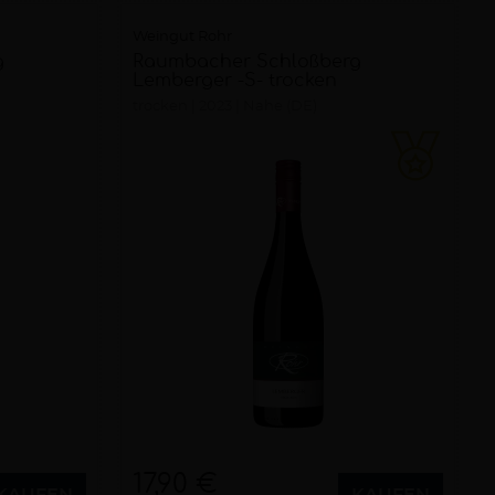
Weingut Rohr
g
Raumbacher Schloßberg
Lemberger -S- trocken
trocken
2023
Nahe (DE)
17,90 €
KAUFEN
KAUFEN