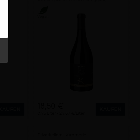
Vegan
18,50 €
KAUFEN
KAUFEN
0,75 Liter
24,67 €/Liter
Privatkellerei Kümmerle