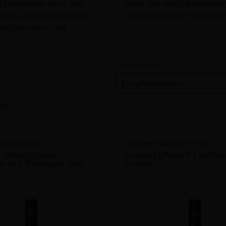
h bekannter sind. Der
Wein, der auch behutsam
Typen unterteilen lassen.
versprühen dann oft sü
Schoppenwein und
Sortieren nach
sse
eingärtner eG
Lauffener Weingärtner eG
r Weingärtner
"Ludwig Uhland" Lember
r mit Trollinger QbA
trocken
n
2024
Württemberg (DE)
trocken
2023
Württemberg (