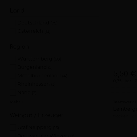
Land
Deutschland
(75)
Österreich
(13)
Region
Württemberg
(60)
Burgenland
(5)
5,50 €
Mittelburgenland
(4)
0,75 Liter
7
Rheinhessen
(3)
Nahe
(2)
Teamwerk E
Mehr +
Lemberge
Weingut / Erzeuger
trocken
20
Graf Neipperg
(13)
Bottwartaler Winzer
(12)