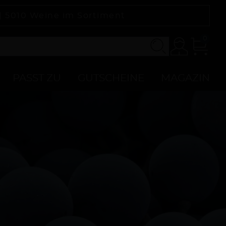
 |
5010
Weine im Sortiment
0
Konto
Zur
Kasse
PASST ZU
GUTSCHEINE
MAGAZIN