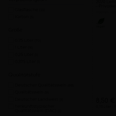
2020 Lemb
– Privatk
Glasflasche
(33)
trocken
20
Karton
(5)
Vegan
Größe
0,75 Liter
(70)
1 Liter
(16)
0,25 Liter
(1)
0,375 Liter
(1)
Qualitätstufe
Deutscher Qualitätswein
(68)
Qualitätswein
(9)
Deutscher Landwein
8,50 €
(5)
herkunftstypischer
0,75 Liter
1
Qualitätswein (DAC)
(2)