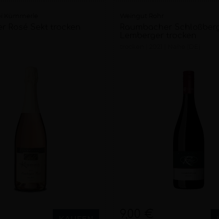
rei Kümmerle
Weingut Rohr
r Rosé Sekt trocken
Raumbacher Schloßber
Lemberger trocken
trocken
2021
Nahe (DE)
9,00 €
KAUFEN