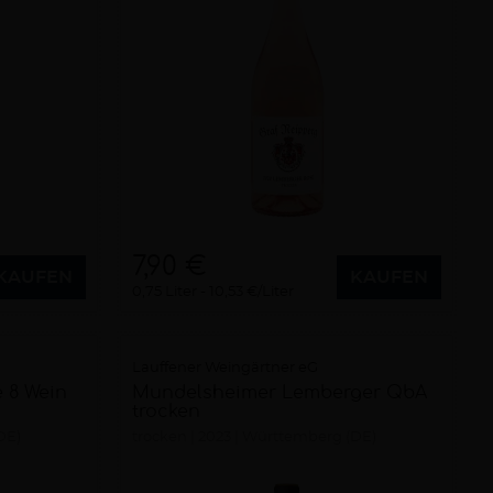
7,90 €
KAUFEN
KAUFEN
0,75 Liter
10,53 €/Liter
Lauffener Weingärtner eG
 8 Wein
Mundelsheimer Lemberger QbA
trocken
DE)
trocken
2023
Württemberg (DE)