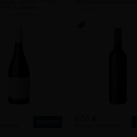
erger trocken **** 0,75 l
2021 rot&kräftig Rotwei
ellerei Kümmerle
halbtrocken
2021
20
Württemberg (DE)
Vegan
6,50 €
KAUFEN
1,33 €/Liter
0,75 Liter
8,67 €/Liter