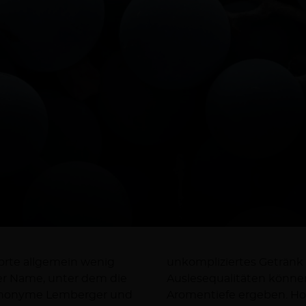
orte allgemein wenig
unkompliziertes Getränk 
der Name, unter dem die
Auslesequalitäten könne
e Synonyme Lemberger und
Aromentiefe ergeben. Ho