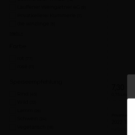
Lauffener Weingärtner eG
(9)
Privatkellerei Kümmerle
(7)
die winzlinge
(6)
Mehr +
Farbe
rot
(77)
rosé
(11)
Speiseempfehlung
7,30 €
Rind
(45)
0,75 Liter
9
Wild
(32)
Lamm
(26)
Privatkelle
Schwein
(24)
2022 Trol
Vegetarisch
(18)
halbtrocke