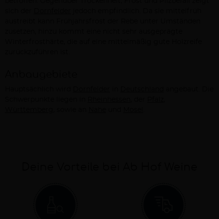
betroffen. Gegenüber Trockenheit, Frost und Pilzbefall zeigt
sich der
Dornfelder
jedoch empfindlich. Da sie mittelfrüh
austreibt kann Frühjahrsfrost der Rebe unter Umständen
zusetzen, hinzu kommt eine nicht sehr ausgeprägte
Winterfrosthärte, die auf eine mittelmäßig gute Holzreife
zurückzuführen ist.
Anbaugebiete
Hauptsächlich wird
Dornfelder
in
Deutschland
angebaut. Die
Schwerpunkte liegen in
Rheinhessen
, der
Pfalz
,
Württemberg
, sowie an
Nahe
und
Mosel
.
Deine Vorteile bei Ab Hof Weine