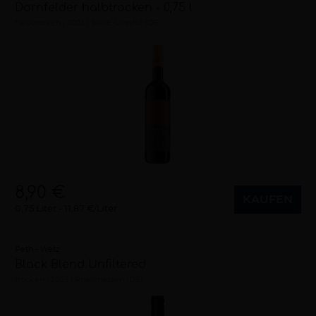
Dornfelder halbtrocken - 0,75 l
halbtrocken
2023
Saale-Unstrut (DE)
8,90 €
KAUFEN
0,75 Liter
11,87 €/Liter
Peth - Wetz
Black Blend Unfiltered
trocken
2022
Rheinhessen (DE)