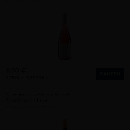
halbtrocken
2024
Saale-Unstrut (DE)
8,90 €
KAUFEN
0,75 Liter
11,87 €/Liter
Winzervereinigung Freyburg-Unstrut eG
Dornfelder 1 Liter
trocken
2023
Saale-Unstrut (DE)