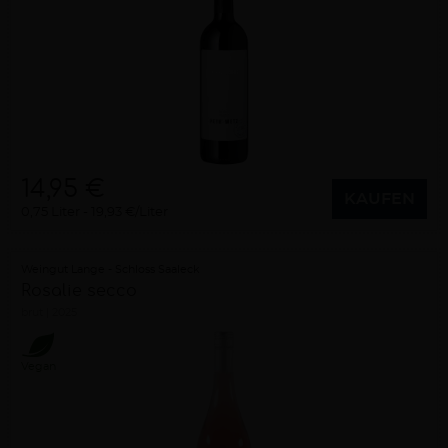
14,95 €
KAUFEN
0,75 Liter
19,93 €/Liter
Weingut Lange - Schloss Saaleck
Rosalie secco
brut
2025
Vegan