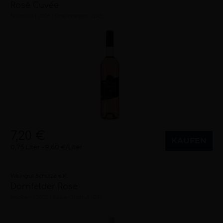
Rosé Cuvée
feinherb
2025
Rheinhessen (DE)
7,20 €
KAUFEN
0,75 Liter
9,60 €/Liter
Weingut Schulze e.K.
Dornfelder Rose
trocken
2025
Saale-Unstrut (DE)