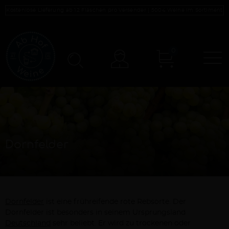
Kostenlose Lieferung ab 12 Flaschen pro Versender |
5004
Weine im Sortiment
0
N
Konto
Dornfelder
Dornfelder
ist eine frühreifende rote Rebsorte. Der
Dornfelder ist besonders in seinem Ursprungsland
Deutschland
sehr beliebt. Er wird zu trockenen oder