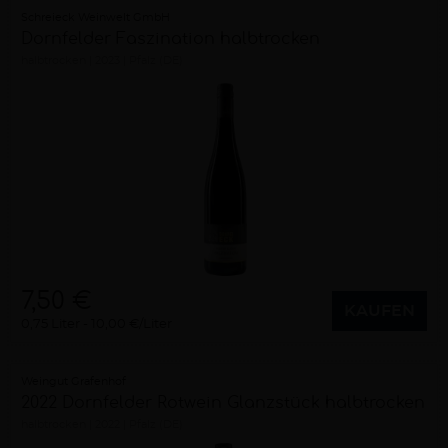
Schreieck Weinwelt GmbH
Dornfelder Faszination halbtrocken
halbtrocken
2023
Pfalz (DE)
7,50 €
KAUFEN
0,75 Liter
10,00 €/Liter
Weingut Grafenhof
2022 Dornfelder Rotwein Glanzstück halbtrocken
halbtrocken
2022
Pfalz (DE)