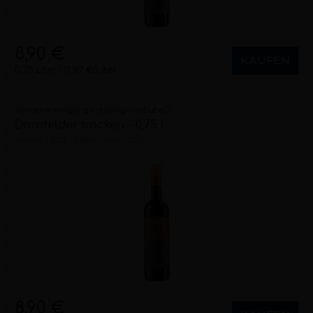
8,90 €
KAUFEN
0,75 Liter
11,87 €/Liter
Winzervereinigung Freyburg-Unstrut eG
Dornfelder trocken - 0,75 l
trocken
2025
Saale-Unstrut (DE)
8,90 €