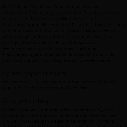
Der Wein aus
Dornfelder
Rebe hat eine intensive
schwarzrote Farbausprägung und einen Fruchtgeschmack
nach Kirsche, Brombeere und Holunder, ist mild in seiner
Säureausprägung. Mit dem hohen Farbstoffgehalt geht auch
ein hoher Gerbstoffanteil einher. Durch Ausbau im Holzfass
ist er kräftiger und tanninbetonter Vermehrt wird er auch
weiß gekeltert und der findet als Stillwein eine
Weiterverarbeitung zu
Schaumwein
. Bei kurzer
Maischegärung entstehen liebliche
Rosé
weine und in der
Pfalz
baut man ihn zum Beispiel auch zu Federroter aus.
Speiseempfehlungen
Kombinieren Sie diesen Wein zu geräuchertem Schinken,
würzigen Gerichten und reifem Weichkäse.
Charakteristika
An die Bodenbeschaffenheit stellt die Rebe keine großen
Ansprüche und ist aufgrund einer kräftigen Beerenschale
und der lockerbeerigen Traube ist seltener von Rohfäule