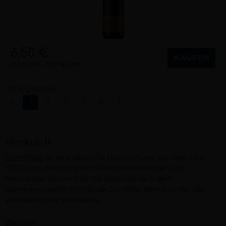
6,50 €
KAUFEN
0,75 Liter
8,67 €/Liter
150 Ergebnisse
«
1
2
3
5
6
7
»
Herkunft
Dornfelder
ist eine deutsche Neuzüchtung aus dem Jahr
1955 durch Kreuzung der Sorten Helfensteiner und
Heroldrebe. Benannt ist die Rebsorte nach dem
Kameralverwalter Immanuel Dornfeld, dem Gründer der
Weinbauschule Weinsberg.
Weine