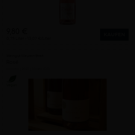
9,80 €
KAUFEN
0,75 Liter
13,07 €/Liter
Weingut Meuren-Breit
Rosé
trocken
2025
Mosel (DE)
Vegan