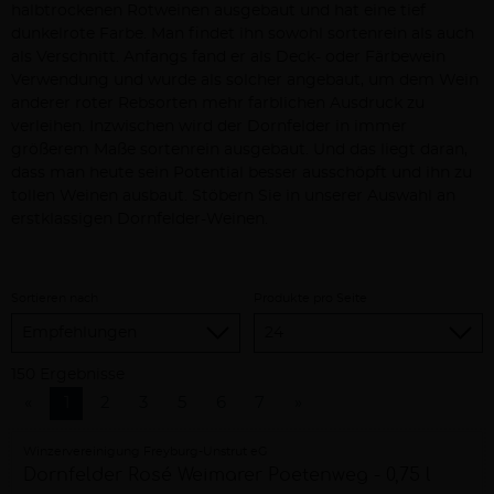
halbtrockenen Rotweinen ausgebaut und hat eine tief
dunkelrote Farbe. Man findet ihn sowohl sortenrein als auch
als Verschnitt. Anfangs fand er als Deck- oder Färbewein
Verwendung und wurde als solcher angebaut, um dem Wein
anderer roter Rebsorten mehr farblichen Ausdruck zu
verleihen. Inzwischen wird der Dornfelder in immer
größerem Maße sortenrein ausgebaut. Und das liegt daran,
dass man heute sein Potential besser ausschöpft und ihn zu
tollen Weinen ausbaut. Stöbern Sie in unserer Auswahl an
erstklassigen Dornfelder-Weinen.
Sortieren nach
Produkte pro Seite
150 Ergebnisse
«
1
2
3
5
6
7
»
Winzervereinigung Freyburg-Unstrut eG
Dornfelder Rosé Weimarer Poetenweg - 0,75 l