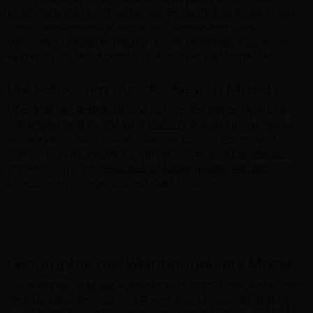
Tonschiefer den größten Teil der Böden. Beide Bodentypen
geben den Reben und damit den Weinen eine ganz
besondere Charakteristik mit. Echte Moselfans können, so
sagt man, diesen „Äquator“ spielend herausschmecken.
Die Rebsorten aus der Region Mosel
Über 90% der Rebfläche sind mit weißen Reben bepflanzt.
Aus diesen wird vorwiegend
Riesling
erzeugt, im größeren
Umfang aber auch Müller-Thurgau,
Elbling
,
Kerner
und
Spätburgunder. Weitere wichtige Sorten sind
Dornfelder
,
Weißer Burgunder,
Bacchus
,
Grauburgunder
,
Regent
,
Chardonnay
,
Ortega
, Optima oder Findling.
Geographie des Weinbaugebiets Mosel
Die Weinregion
Mosel
erstreckt sich vom Tal der Mosel über
die Flusstäler der Saar und Ruwer. Das Landschaftsbild ist