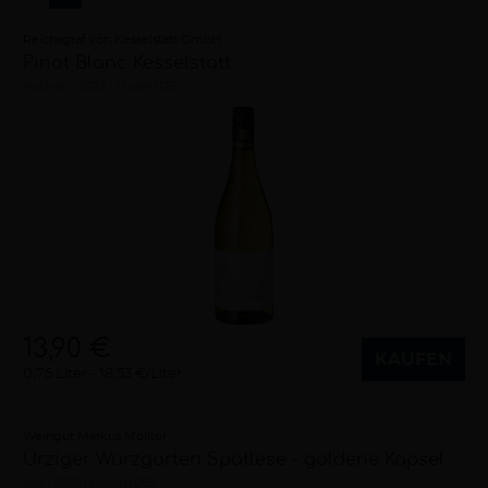
Reichsgraf von Kesselstatt GmbH
Pinot Blanc Kesselstatt
trocken
2023
Mosel (DE)
13,90 €
KAUFEN
0,75 Liter
18,53 €/Liter
Weingut Markus Molitor
Ürziger Würzgarten Spätlese - goldene Kapsel
süß
2022
Mosel (DE)