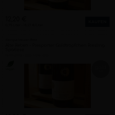
12,20 €
KAUFEN
0,75 Liter
16,27 €/Liter
Weingut Meuren-Breit
Alte Reben - Piesporter Goldtröpfchen Riesling
Spätlese
feinfruchtig
2025
Mosel (DE)
gold
Vegan
RLP