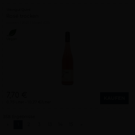
Weingut Quint
Rosé trocken
trocken
2025
Mosel (DE)
Vegan
7,70 €
KAUFEN
0,75 Liter
10,27 €/Liter
358 Ergebnisse
«
1
2
3
13
14
15
»