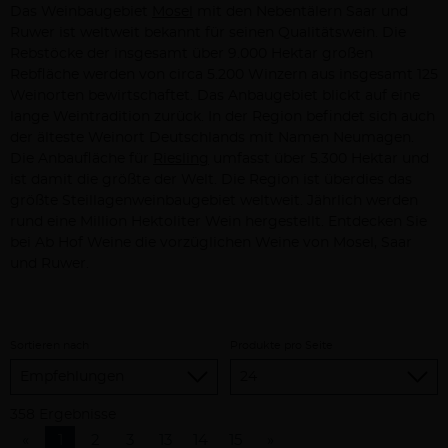
Das Weinbaugebiet
Mosel
mit den Nebentälern Saar und
Ruwer ist weltweit bekannt für seinen Qualitätswein. Die
Rebstöcke der insgesamt über 9.000 Hektar großen
Rebfläche werden von circa 5.200 Winzern aus insgesamt 125
Weinorten bewirtschaftet. Das Anbaugebiet blickt auf eine
lange Weintradition zurück. In der Region befindet sich auch
der älteste Weinort Deutschlands mit Namen Neumagen.
Die Anbaufläche für
Riesling
umfasst über 5.300 Hektar und
ist damit die größte der Welt. Die Region ist überdies das
größte Steillagenweinbaugebiet weltweit. Jährlich werden
rund eine Million Hektoliter Wein hergestellt. Entdecken Sie
bei Ab Hof Weine die vorzüglichen Weine von Mosel, Saar
und Ruwer.
Sortieren nach
Produkte pro Seite
358 Ergebnisse
«
1
2
3
13
14
15
»