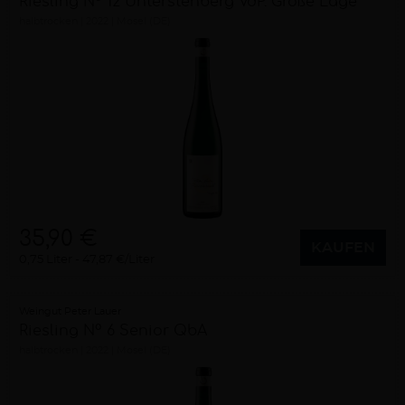
Riesling N° 12 Unterstenberg VdP. Große Lage
halbtrocken
2022
Mosel (DE)
35,90 €
KAUFEN
0,75 Liter
47,87 €/Liter
Weingut Peter Lauer
Riesling N° 6 Senior QbA
halbtrocken
2022
Mosel (DE)