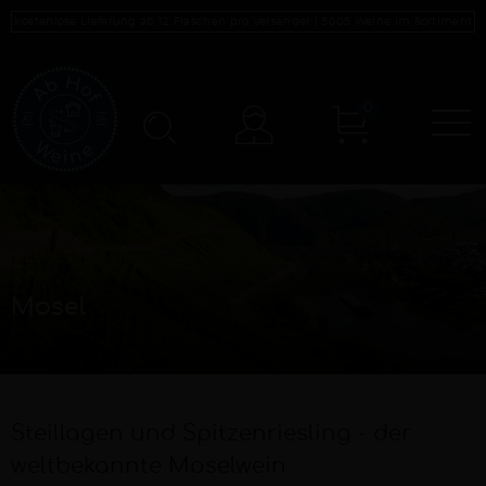
Kostenlose Lieferung ab 12 Flaschen pro Versender |
5005
Weine im Sortiment
0
N
Konto
Mosel
Steillagen und Spitzenriesling - der
weltbekannte Moselwein