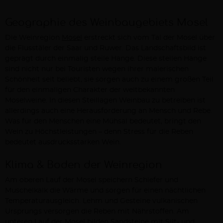
Geographie des Weinbaugebiets Mosel
Die Weinregion
Mosel
erstreckt sich vom Tal der Mosel über
die Flusstäler der Saar und Ruwer. Das Landschaftsbild ist
geprägt durch einmalig steile Hänge. Diese steilen Hänge
sind nicht nur bei Touristen wegen ihrer malerischen
Schönheit seit beliebt, sie sorgen auch zu einem großen Teil
für den einmaligen Charakter der weltbekannten
Moselweine. In diesen Steillagen Weinbau zu betreiben ist
allerdings auch eine Herausforderung an Mensch und Rebe.
Was für den Menschen eine Mühsal bedeutet, bringt den
Wein zu Höchstleistungen – denn Stress für die Reben
bedeutet ausdrucksstarken Wein.
Klima & Boden der Weinregion
Am oberen Lauf der Mosel speichern Schiefer und
Muschelkalk die Wärme und sorgen für einen nächtlichen
Temperaturausgleich. Lehm und Gesteine vulkanischen
Ursprungs versorgen die Reben mit Nährstoffen. Am
unteren Lauf der Mosel bilden Sandsteine mit Silt- und