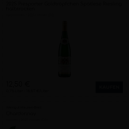
2025 Piesporter Goldtröpfchen Spätlese Riesling
halbtrocken
halbtrocken
2025
Mosel (DE)
12,50 €
KAUFEN
0,75 Liter
16,67 €/Liter
Weingut Meuren-Breit
Chardonnay
trocken
2025
Mosel (DE)