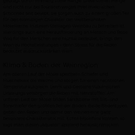
geprägt durch einmalig steile Hänge. Diese steilen Hänge
sind nicht nur bei Touristen wegen ihrer malerischen
Schönheit seit beliebt, sie sorgen auch zu einem großen Teil
für den einmaligen Charakter der weltbekannten
Moselweine. In diesen Steillagen Weinbau zu betreiben ist
allerdings auch eine Herausforderung an Mensch und Rebe.
Was für den Menschen eine Mühsal bedeutet, bringt den
Wein zu Höchstleistungen – denn Stress für die Reben
bedeutet ausdrucksstarken Wein.
Klima & Boden der Weinregion
Am oberen Lauf der Mosel speichern Schiefer und
Muschelkalk die Wärme und sorgen für einen nächtlichen
Temperaturausgleich. Lehm und Gesteine vulkanischen
Ursprungs versorgen die Reben mit Nährstoffen. Am
unteren Lauf der Mosel bilden Sandsteine mit Silt- und
Tonschiefer den größten Teil der Böden. Beide Bodentypen
geben den Reben und damit den Weinen eine ganz
besondere Charakteristik mit. Echte Moselfans können, so
sagt man, diesen „Äquator“ spielend herausschmecken.