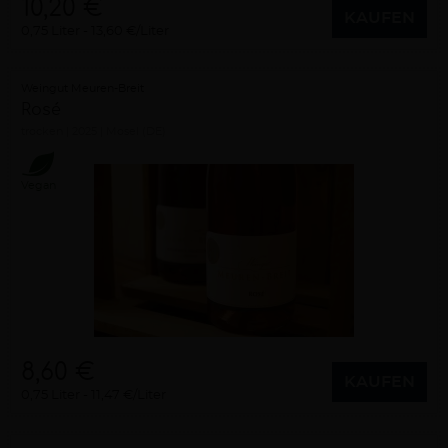
10,20 €
KAUFEN
0,75 Liter
13,60 €/Liter
Weingut Meuren-Breit
Rosé
trocken
2025
Mosel (DE)
Vegan
8,60 €
KAUFEN
0,75 Liter
11,47 €/Liter