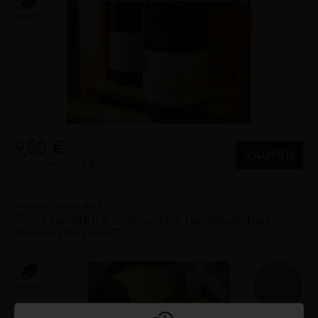
Vegan
9,50 €
KAUFEN
0,75 Liter
12,67 €/Liter
Weingut Meuren-Breit
Tonis Goldstück - Piesporter Goldtröpfchen
Riesling Auslese***
edelsüß
2025
Mosel (DE)
gold
Vegan
RLP