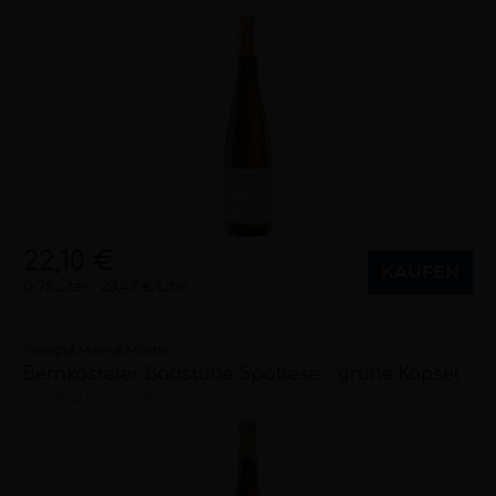
22,10 €
KAUFEN
0,75 Liter
29,47 €/Liter
Weingut Markus Molitor
Bernkasteler Badstube Spätlese - grüne Kapsel
süß
2022
Mosel (DE)