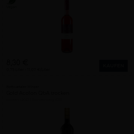
Vegan
8,30 €
KAUFEN
0,75 Liter
11,07 €/Liter
Bottwartaler Winzer
Gold Acolon QbA trocken
trocken
2022
Württemberg (DE)