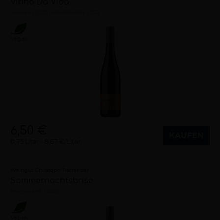
Vinho Da Vida
trocken
2022
Rheinhessen (DE)
Vegan
6,50 €
KAUFEN
0,75 Liter
8,67 €/Liter
Weingut Christoph Tischleder
Sommernachtsbrise
halbtrocken
2025
Vegan