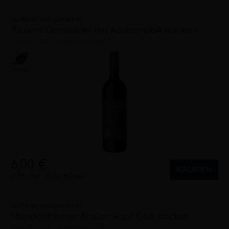
Lauffener Weingärtner eG
"Ecovin" Dornfelder mit Acolon QbA trocken
trocken
2022
Württemberg (DE)
Vegan
6,00 €
KAUFEN
0,75 Liter
8,00 €/Liter
Lauffener Weingärtner eG
Mundelsheimer Acolon Rosé QbA trocken
trocken
2024
Württemberg (DE)