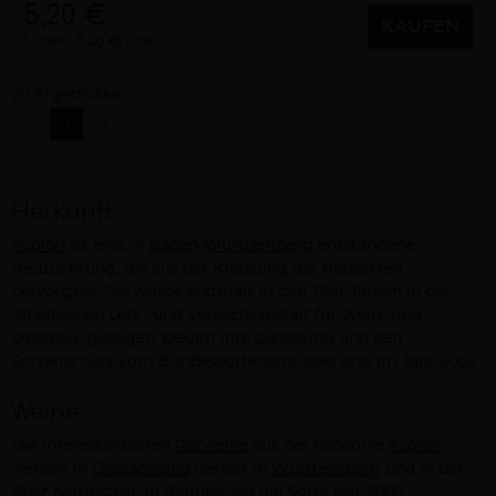
5,20 €
KAUFEN
1 Liter
5,20 €/Liter
20 Ergebnisse
«
1
»
Herkunft
Acolon
ist eine in
Baden
-
Württemberg
entstandene
Neuzüchtung, die aus der Kreuzung der Rebsorten
hervorgeht. Sie wurde erstmals in den 70er Jahren in der
„Staatlichen Lehr- und Versuchsanstalt für Wein- und
Obstbau“ gezogen, bekam ihre Zulassung und den
Sortenschutz vom Bundessortenamt aber erst im Jahr 2002.
Weine
Die interessantesten
Rotweine
aus der Rebsorte
Acolon
werden in
Deutschland
derzeit in
Württemberg
und in der
Pfalz
hergestellt. In Belgien, wo die Sorte seit 2005