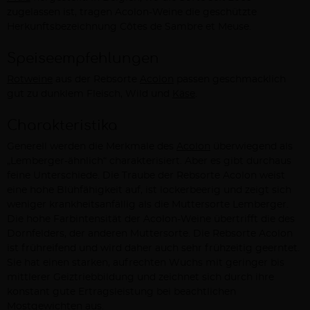
zugelassen ist, tragen Acolon-Weine die geschützte
Herkunftsbezeichnung Côtes de Sambre et Meuse.
Speiseempfehlungen
Rotweine
aus der Rebsorte
Acolon
passen geschmacklich
gut zu dunklem Fleisch, Wild und
Käse
.
Charakteristika
Generell werden die Merkmale des
Acolon
überwiegend als
„Lemberger-ähnlich“ charakterisiert. Aber es gibt durchaus
feine Unterschiede. Die Traube der Rebsorte Acolon weist
eine hohe Blühfähigkeit auf, ist lockerbeerig und zeigt sich
weniger krankheitsanfällig als die Muttersorte Lemberger.
Die hohe Farbintensität der Acolon-Weine übertrifft die des
Dornfelders, der anderen Muttersorte. Die Rebsorte Acolon
ist frühreifend und wird daher auch sehr frühzeitig geerntet.
Sie hat einen starken, aufrechten Wuchs mit geringer bis
mittlerer Geiztriebbildung und zeichnet sich durch ihre
konstant gute Ertragsleistung bei beachtlichen
Mostgewichten aus.