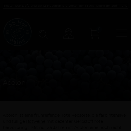
Kostenlose Lieferung ab 12 Flaschen pro Versender |
5010
Weine im Sortiment
0
N
Konto
Acolon
Acolon
ist eine frühreifende, rote Rebsorte, die farbintensive
und füllige
Rotweine
mit dezenter Gerbstoffnote
hervorbringt. Mit nur 35 Jahren ist Acolon eine noch recht