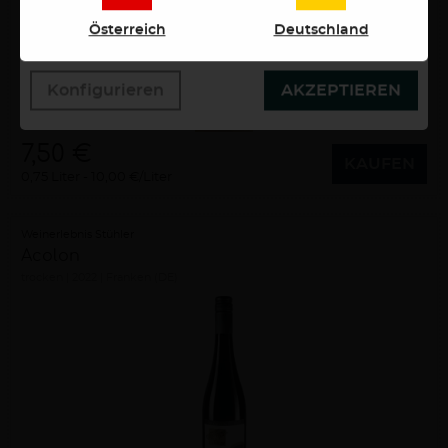
wollen. Weitere Informationen erhalten Sie in unserer
Österreich
Deutschland
Datenschutzerklärung.
Konfigurieren
AKZEPTIEREN
7,50 €
KAUFEN
0,75 Liter
10,00 €/Liter
Weinerlebnis Stühler
Acolon
trocken
2022
Franken (DE)