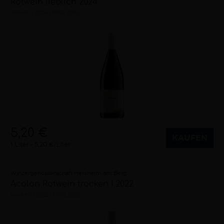
Rotwein lieblich 2024
lieblich
2024
Pfalz (DE)
5,20 €
KAUFEN
1 Liter
5,20 €/Liter
Winzergenossenschaft Herxheim am Berg
Acolon Rotwein trocken I 2022
trocken
2022
Pfalz (DE)