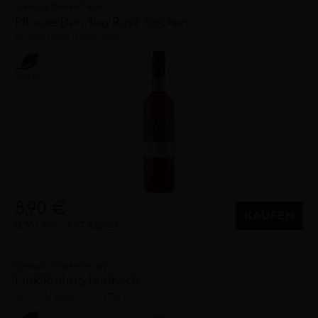
Weingut Thielen-Feilen
Pflücke Den Tag Rosé trocken
trocken
2024
Mosel (DE)
Vegan
8,90 €
KAUFEN
0,75 Liter
11,87 €/Liter
Weingut Thielen-Feilen
Pink Rotling feinherb
feinherb
2024
Mosel (DE)