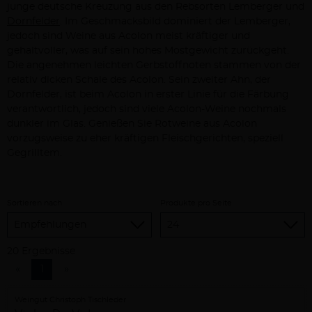
junge deutsche Kreuzung aus den Rebsorten Lemberger und
Dornfelder
. Im Geschmacksbild dominiert der Lemberger,
jedoch sind Weine aus Acolon meist kräftiger und
gehaltvoller, was auf sein hohes Mostgewicht zurückgeht.
Die angenehmen leichten Gerbstoffnoten stammen von der
relativ dicken Schale des Acolon. Sein zweiter Ahn, der
Dornfelder, ist beim Acolon in erster Linie für die Färbung
verantwortlich, jedoch sind viele Acolon-Weine nochmals
dunkler im Glas. Genießen Sie Rotweine aus Acolon
vorzugsweise zu eher kräftigen Fleischgerichten, speziell
Gegrilltem.
Sortieren nach
Produkte pro Seite
20 Ergebnisse
«
1
»
Weingut Christoph Tischleder