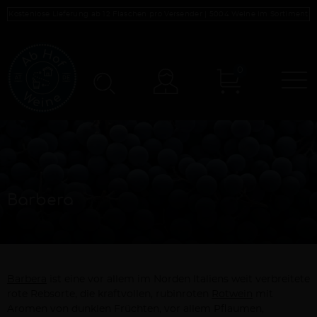
Kostenlose Lieferung ab 12 Flaschen pro Versender |
5004
Weine im Sortiment
0
N
Konto
Barbera
Barbera
ist eine vor allem im Norden Italiens weit verbreitete
rote Rebsorte, die kraftvollen, rubinroten
Rotwein
mit
Aromen von dunklen Früchten, vor allem Pflaumen,