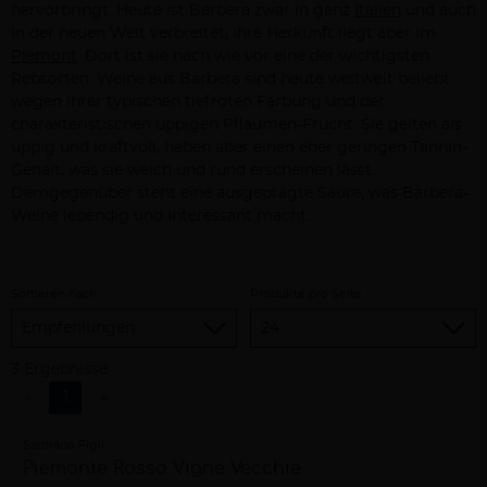
hervorbringt. Heute ist Barbera zwar in ganz
Italien
und auch
in der neuen Welt verbreitet, ihre Herkunft liegt aber im
Piemont
. Dort ist sie nach wie vor eine der wichtigsten
Rebsorten. Weine aus Barbera sind heute weltweit beliebt
wegen ihrer typischen tiefroten Färbung und der
charakteristischen üppigen Pflaumen-Frucht. Sie gelten als
üppig und kraftvoll, haben aber einen eher geringen Tannin-
Gehalt, was sie weich und rund erscheinen lässt.
Demgegenüber steht eine ausgeprägte Säure, was Barbera-
Weine lebendig und interessant macht.
Sortieren nach
Produkte pro Seite
3 Ergebnisse
«
1
»
Sartirano Figli
Piemonte Rosso Vigne Vecchie