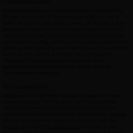
Charakteristika
Die Rebsorte
Barbera
ist robust, zeichnet sich durch hohe
Erträge und eine große Anpassungsfähigkeit aus und ist
daher bei Winzern sehr beliebt. Die aus der Barbera-Traube
gekelterten Weine schimmern rubinrot und erinnern mit
vollem Aromakörper an Wildkirsche und Veilchen. Sie sind
meist schlicht, kräftig und erfrischend, verfügen über einen
geringen Tanningehalt und eine kräftige Säure. Sie kommen
auf bis zu 14 % Alkohol. Ein großer Teil der Lese wird
allerdings für die Herstellung von leichten, leicht
sprudelnden Rotweinen verwendet, die vor allem als
Sommerweine überzeugen.
Anbaugebiete
Barbera
wird in ihrer Herkunftsregion
Piemont
bis heute
intensiv angebaut. Von hier stammten hochqualitative
sortenreine Weine, wie zum Beispiel die DOCs Barbera
d’Alba, Barbera d’Asti und Barbera del Monferrato. In
Italien
sind als Anbauregionen neben dem Piemont noch die
Lombardei
und die
Emilia-Romagna
zu nennen. In den