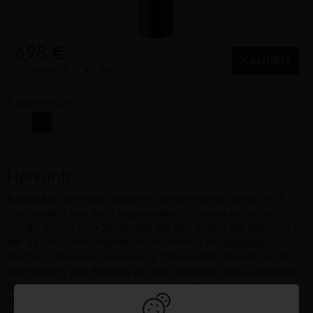
6,95 €
KAUFEN
0,75 Liter
9,27 €/Liter
3 Ergebnisse
«
1
»
Herkunft
Barbera
ist eine alte Rebsorte, die vermutlich schon im 7.
Jahrhundert von den Langobarden in Europa eingeführt
wurde. Schriftliche Zeugnisse, die den Anbau der Rebsorte in
der italienischen Gegend um Montferrat im
Piemont
belegen, stammen aus dem 13. Jahrhundert. Bereits im 18.
Jahrhundert war Barbera so weit verbreitet, dass Guiseppe
Gallesio, der berühmteste italienische Rebenforscher seines
Jahrhunderts, schrieb: „Die Barbera findet sich in fast allen