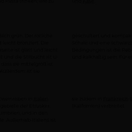
und
Käse
.
lich grün. Der rötliche
ß und rund. Die dicke
 leicht bronziert. Die
re aus. Stimmen alle
seite ist glatt und leicht
 Der Boden sollte leicht
t und die Stilbucht ist U-
und kalkhaltig sein. Für 
dass sie mittelgroß ist
 Außerdem ist sie
otweinreben in
Italien
.
sie zudem in
Frankreich
(
ebiete der Etrusker,
(Kalifornien) verbreitet.
n Umbrien, und in den
e. Außerhalb Italiens ist