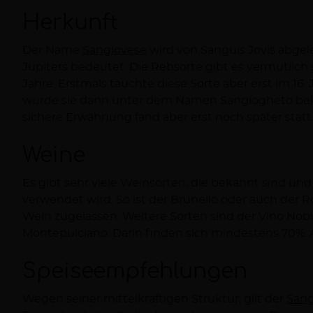
Herkunft
Der Name
Sangiovese
wird von Sanguis Jovis abgele
perfekter Bestandteil im Chianti. Dies wur
Jupiters bedeutet. Die Rebsorte gibt es vermutlich 
Bettino Ricasoli herbeigeführt. Der Schweizer Biologe
Jahre. Erstmals tauchte diese Sorte aber erst im 16.
Jahr 2004 nachweisen können, dass der Sangiov
wurde sie dann unter dem Namen Sangiogheto beka
sichere Erwähnung fand aber erst noch später statt.
Weine
Es gibt sehr viele Weinsorten, die bekannt sind un
oder im Carmignano ist diese Rebsorte enthalten. Eine
verwendet wird. So ist der Brunello oder auch der R
Wein zugelassen. Weitere Sorten sind der Vino Nobi
Montepulciano. Darin finden sich mindestens 70%. 
Speiseempfehlungen
Wegen seiner mittelkräftigen Struktur, gilt der
Sang