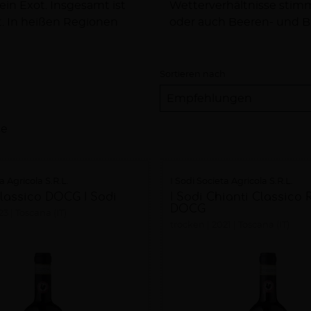
ein Exot. Insgesamt ist
vese mit Kirscharomen
t. In heißen Regionen
oder auch Beeren- und 
Sortieren nach
se
a Agricola S.R.L.
I Sodi Societa Agricola S.R.L.
Classico DOCG I Sodi
I Sodi Chianti Classico 
DOCG
23
Toscana (IT)
trocken
2021
Toscana (IT)