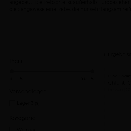
angebaut. Die Rebsorte ist außerhalb Europas eher 
Wetterverhältnisse stimmen, dann kann die Sangio
die Sangiovese eine Rebe, die nur sehr langsam reif
8 Ergebnis
Preis
I Sodi Societ
€
€
Chianti 
trocken
20
Versandlager
Lager 3
(8)
Kategorie
Wein
(8)