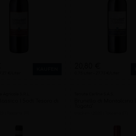
€
20,80 €
KAUFEN
7,27 €/Liter
0,75 Liter
27,73 €/Liter
a Agricola S.R.L.
Tenuta Carlina S.A.S.
lassico I Sodi Tesoro di
Brunello di Montalcino
Togata"
23
Toscana (IT)
trocken
2020
Toscana (IT)