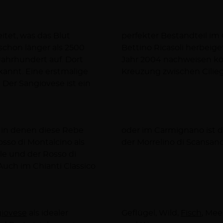
itet, was das Blut
de von dem berühmten Bahon
schon länger als 2500
 José Vouillamoz hat im
 Jahrhundert auf. Dort
ese eine natürliche
nnt. Eine erstmalige
Kreuzung zwischen Cilieg
 Der Sangiovese ist ein
d in denen diese Rebe
 weitere Weinsorte ist
osso di Montalcino als
der Morrelino di Scansano
le und der Rosso di
Auch im Chianti Classico
iovese
als idealer
Geflügel, Wild,
Fisch
, Mee