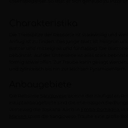
Essensbegleiter. So lässt er sich genauso zu Pizza und Pasta trinken, wie zu
Charakteristika
Die Triebspitze der Rebsorte ist starkwollig und weiß
geschultert und kompakt. Die Beere ist mittelgro
Anflug ist zu finden. Das junge Blatt ist hellgrün und
Schale und eine schwarzblaue Farbe machen die Bee
Blätter sind mittelgroß und fünflappig. Die Blattober
Bedingungen ist die Rebe selbst sehr starkwüchsig.
beborstet. Auf der Unterseite ist alles stark beborste
förmig sowie offen. Zur Traube kann gesagt werden, 
und zylindrisch bis hin zur leichten Pyramidenform.
Anbaugebiete
Die Rebsorte
Sangiovese
ist eine der häufigsten R
Hauptanbaugebiete sind die ehemaligen Siedlungsg
vorneweg die Toskana. Auch in
Emilia-Romagna
, i
Marken
spielt die Sangiovese-Traube eine große Roll