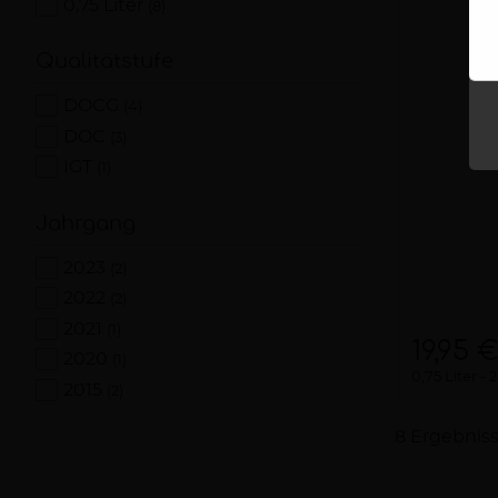
0,75 Liter
(8)
Qualitätstufe
DOCG
(4)
DOC
(3)
IGT
(1)
Jahrgang
2023
(2)
2022
(2)
2021
(1)
19,95 
2020
(1)
0,75 Liter
2
2015
(2)
8 Ergebnis