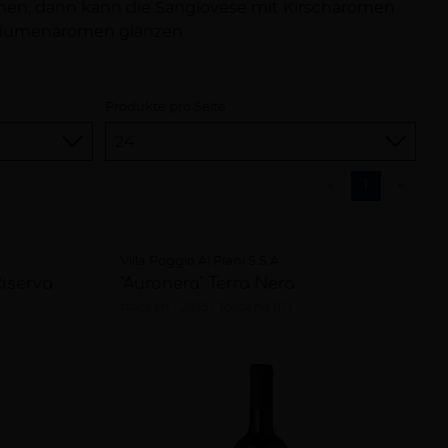
Blumenaromen glänzen.
Produkte pro Seite
«
1
»
Villa Poggio Ai Piani S.S.A.
Riserva
"Auronera" Terra Nera
trocken
2015
Toscana (IT)