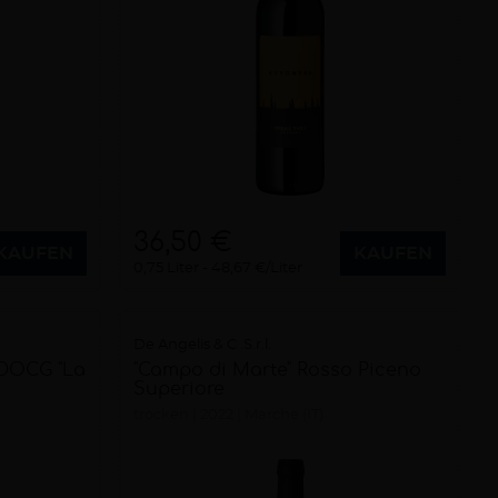
36,50 €
KAUFEN
KAUFEN
0,75 Liter
48,67 €/Liter
De Angelis & C .S.r.l.
 DOCG "La
"Campo di Marte" Rosso Piceno
Superiore
trocken
2022
Marche (IT)