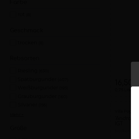
Farbe
rot
(8)
Geschmack
trocken
(8)
Rebsorten
Riesling
(630)
Spätburgunder
(407)
16,50 
Weißburgunder
(195)
0,75 Liter
2
Grauburgunder
(160)
Silvaner
(156)
Villa Poggio 
Mehr +
"Andraem
IGT
Größe
trocken
20