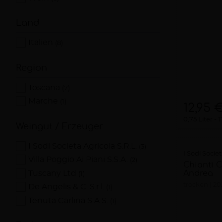
Land
Italien
(8)
Region
Toscana
(7)
Marche
(1)
12,95 
0,75 Liter
1
Weingut / Erzeuger
I Sodi Societa Agricola S.R.L.
(3)
I Sodi Societ
Villa Poggio Ai Piani S.S.A.
(2)
Chianti C
Andrea
Tuscany Ltd
(1)
trocken
20
De Angelis & C .S.r.l.
(1)
Tenuta Carlina S.A.S.
(1)