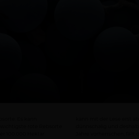
bsorte. Es kann
kann mit der Lese erst a
 wichtigste rote Rebsorte
dünnschalig und deshalb 
er 100.000 Hektar
fällt die Lese daher eher gering aus. Wenn aber alle