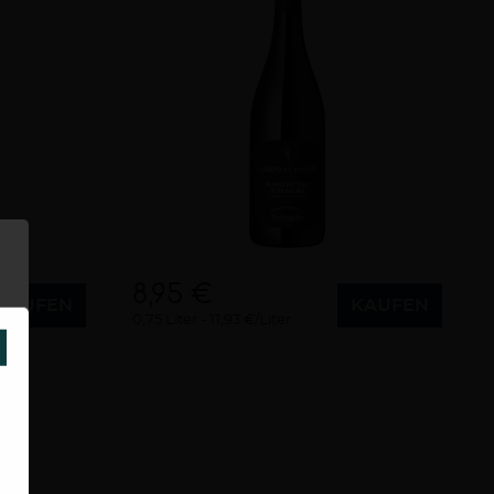
8,95 €
KAUFEN
KAUFEN
0,75 Liter
11,93 €/Liter
SCHLIESSEN
OC