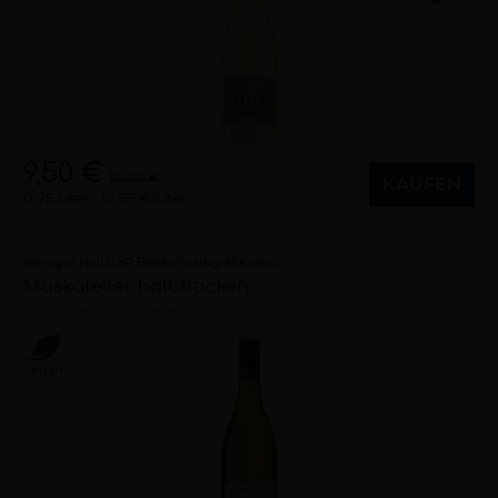
9,50 €
10,50 €
KAUFEN
0,75 Liter
12,67 €/Liter
Weingut Noll GbR Baden/Markgräflerland
Muskateller halbtrocken
halbtrocken
2024
Baden (DE)
Vegan