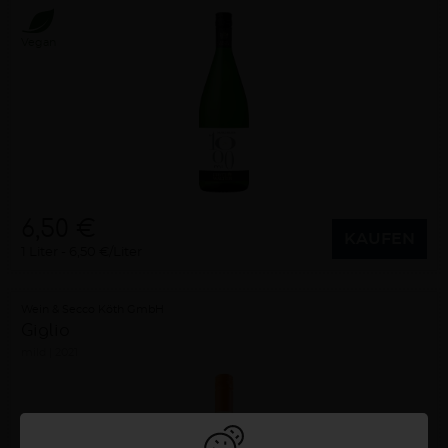
Vegan
6,50 €
KAUFEN
1 Liter
6,50 €/Liter
Wein & Secco Köth GmbH
Giglio
mild
2021