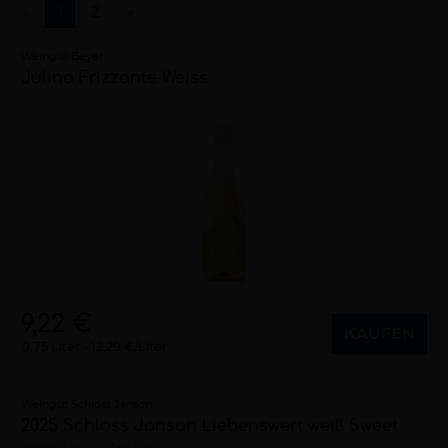
«
1
2
»
Weingut Beyer
Julina Frizzante Weiss
9,22 €
KAUFEN
0,75 Liter
12,29 €/Liter
Weingut Schloss Janson
2025 Schloss Janson Liebenswert weiß Sweet
lieblich
2025
Pfalz (DE)