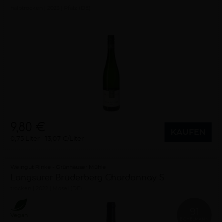
halbtrocken
2023
Pfalz (DE)
9,80 €
KAUFEN
0,75 Liter
13,07 €/Liter
Weingut Rinke - Grünhäuser Mühle
Langsurer Brüderberg Chardonnay S
trocken
2022
Mosel (DE)
91
Vegan
EICHELMANN