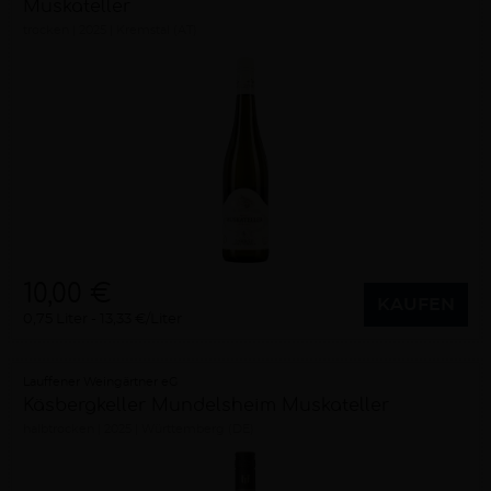
Muskateller
trocken
2025
Kremstal (AT)
10,00 €
KAUFEN
0,75 Liter
13,33 €/Liter
Lauffener Weingärtner eG
Käsbergkeller Mundelsheim Muskateller
halbtrocken
2025
Württemberg (DE)