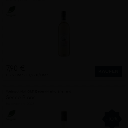
Vegan
7,90 €
KAUFEN
0,75 Liter
10,53 €/Liter
Weingut Noll GbR Baden/Markgräflerland
Secco Blanc
halbtrocken
2025
-10%
Vegan