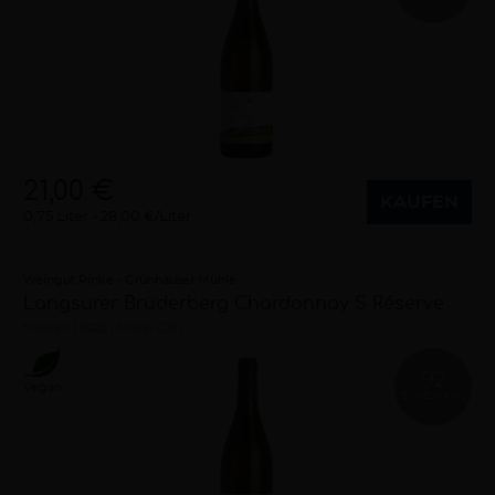
21,00 €
KAUFEN
0,75 Liter
28,00 €/Liter
Weingut Rinke - Grünhäuser Mühle
Langsurer Brüderberg Chardonnay S Réserve
trocken
2022
Mosel (DE)
92
Vegan
EICHELMANN