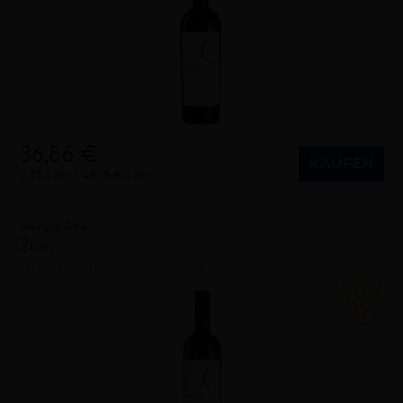
36,86 €
KAUFEN
0,75 Liter
49,15 €/Liter
Weingut Ernst
Zion
trocken
2018
Mittelburgenland (AT)