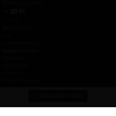
Zahlungsarten
Rechtliches
AGB
Widerrufsbelehrung
Vertrag widerrufen
Datenschutz
Jugendschutz
Impressum
Cookie-Einstellungen
© Ab Hof Weine – ein Projekt der Snash GmbH, Köln 2026 | Alle Rechte
vorbehalten | Alle Preise inkl. MwSt. und zzgl. Versandkosten
PRODUKTE FILTERN