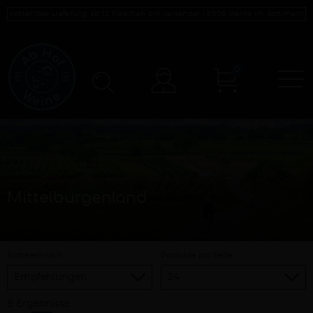
Kostenlose Lieferung ab 12 Flaschen pro Versender |
5008
Weine im Sortiment
0
N
Konto
Mittelburgenland
Sortieren nach
Produkte pro Seite
8 Ergebnisse