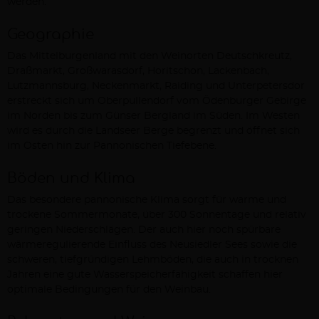
werden.
Geographie
Das Mittelburgenland mit den Weinorten Deutschkreutz,
Draßmarkt, Großwarasdorf, Horitschon, Lackenbach,
Lutzmannsburg, Neckenmarkt, Raiding und Unterpetersdor
erstreckt sich um Oberpullendorf vom Ödenburger Gebirge
im Norden bis zum Günser Bergland im Süden. Im Westen
wird es durch die Landseer Berge begrenzt und öffnet sich
im Osten hin zur Pannonischen Tiefebene.
Böden und Klima
Das besondere pannonische Klima sorgt für warme und
trockene Sommermonate, über 300 Sonnentage und relativ
geringen Niederschlägen. Der auch hier noch spürbare
wärmeregulierende Einfluss des Neusiedler Sees sowie die
schweren, tiefgründigen Lehmböden, die auch in trocknen
Jahren eine gute Wasserspeicherfähigkeit schaffen hier
optimale Bedingungen für den Weinbau.