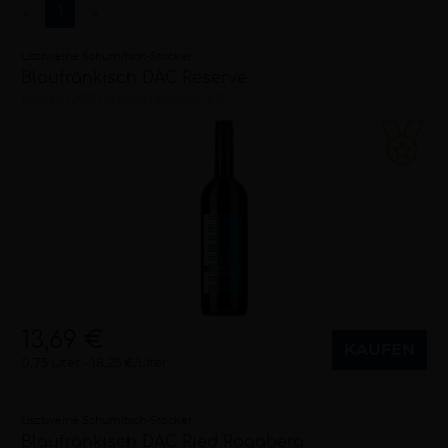
«
1
»
Lisztweine Schumitsch-Stocker
Blaufränkisch DAC Reserve
trocken
2021
Mittelburgenland (AT)
13,69 €
KAUFEN
0,75 Liter
18,25 €/Liter
Lisztweine Schumitsch-Stocker
Blaufränkisch DAC Ried Ragaberg