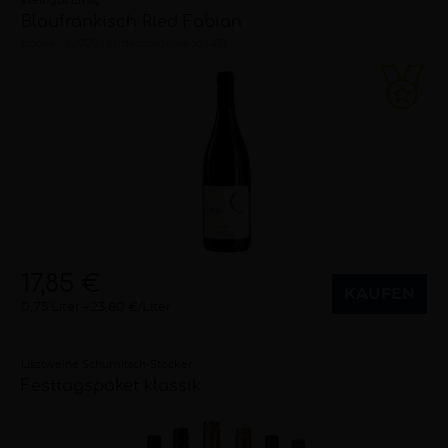
Weingut Ernst
Blaufränkisch Ried Fabian
trocken
2020
Mittelburgenland (AT)
17,85 €
KAUFEN
0,75 Liter
23,80 €/Liter
Lisztweine Schumitsch-Stocker
Festtagspaket klassik