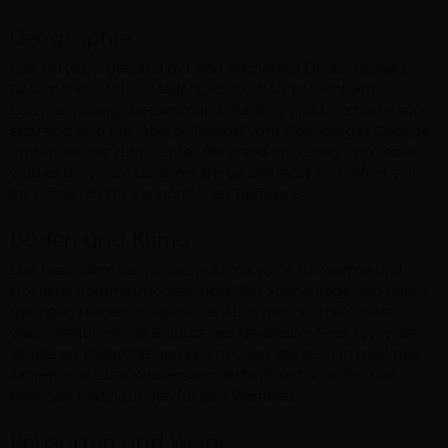
Geographie
Das Mittelburgenland mit den Weinorten Deutschkreutz,
Draßmarkt, Großwarasdorf, Horitschon, Lackenbach,
Lutzmannsburg, Neckenmarkt, Raiding und Unterpetersdor
erstreckt sich um Oberpullendorf vom Ödenburger Gebirge
im Norden bis zum Günser Bergland im Süden. Im Westen
wird es durch die Landseer Berge begrenzt und öffnet sich
im Osten hin zur Pannonischen Tiefebene.
Böden und Klima
Das besondere pannonische Klima sorgt für warme und
trockene Sommermonate, über 300 Sonnentage und relativ
geringen Niederschlägen. Der auch hier noch spürbare
wärmeregulierende Einfluss des Neusiedler Sees sowie die
schweren, tiefgründigen Lehmböden, die auch in trocknen
Jahren eine gute Wasserspeicherfähigkeit schaffen hier
optimale Bedingungen für den Weinbau.
Rebsorten und Weine