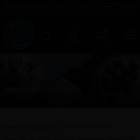
Kostenlose Lieferung ab 12 Flaschen pro Versender |
5005
Weine im Sortiment
0
N
Konto
Wein und Schokolade
Magazin
Wein & Essen
Wein und Schokolade
Betrachten Sie einmal die Vielfalt genussvoller Lebensmittel,