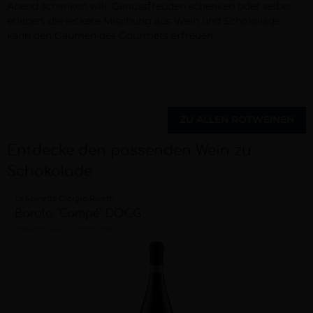
Abend schenken will. Genussfreuden schenken oder selber
erleben, die leckere Mischung aus Wein und Schokolade
kann den Gaumen des Gourmets erfreuen.
ZU ALLEN ROTWEINEN
Entdecke den passenden Wein zu
Schokolade
La Spinetta Giorgio Rivetti
Barolo "Campé" DOCG
trocken
2020
Piemonte (IT)