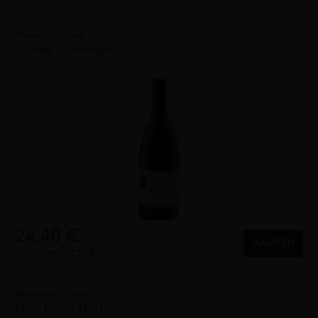
Torbreck Vintners
Cuvée Juveniles
trocken
2020
South Australia (AU)
24,40 €
KAUFEN
0,75 Liter
32,53 €/Liter
Escarpment Winery
Noir Pinot Noir