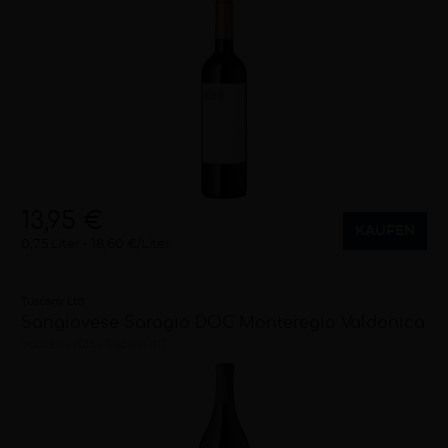
13,95 €
KAUFEN
0,75 Liter
18,60 €/Liter
Tuscany Ltd
Sangiovese Saragio DOC Monteregio Valdonica
trocken
2015
Toscana (IT)