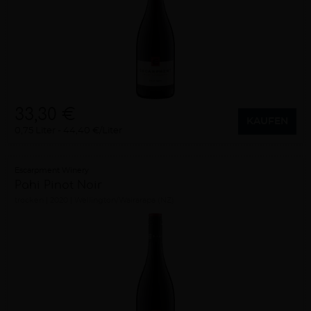
33,30 €
KAUFEN
0,75 Liter
44,40 €/Liter
Escarpment Winery
Pahi Pinot Noir
trocken
2020
Wellington/Wairarapa (NZ)