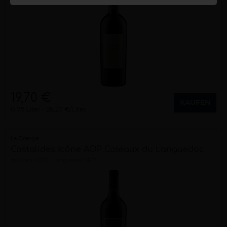
19,70 €
KAUFEN
0,75 Liter
26,27 €/Liter
La Grange
Castalides Icône AOP Coteaux du Languedoc
trocken
2019
Languedoc (FR)