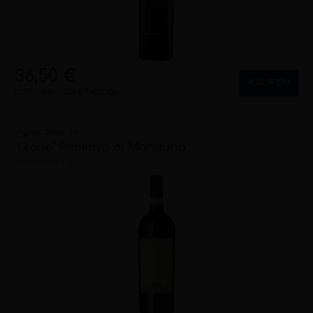
36,50 €
KAUFEN
0,75 Liter
48,67 €/Liter
Vigneti Reale Srl
"Gloria" Primitivo di Manduria
halbtrocken
2023
Puglia (IT)