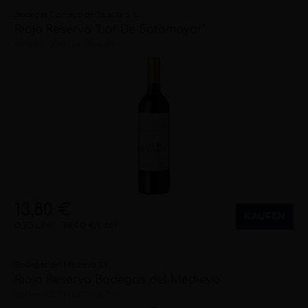
Bodegas Domeco de Jarauta S. L.
Rioja Reserva "Lar De Sotomayor"
trocken
2019
La Rioja (ES)
13,80 €
KAUFEN
0,75 Liter
18,40 €/Liter
Bodegas del Medievo S.L.
Rioja Reserva Bodegas del Medievo
trocken
2019
La Rioja (ES)