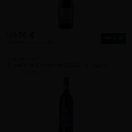
168,50 €
KAUFEN
0,75 Liter
224,67 €/Liter
Tenuta Carlina S.A.S.
Brunello di Montalcino DOCG "La Togata"
trocken
2020
Toscana (IT)