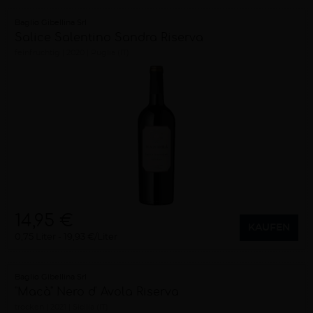
Baglio Gibellina Srl
Salice Salentino Sandra Riserva
feinfruchtig
2020
Puglia (IT)
14,95 €
KAUFEN
0,75 Liter
19,93 €/Liter
Baglio Gibellina Srl
"Macà" Nero d' Avola Riserva
trocken
2021
Sicilia (IT)