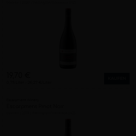
trocken
2020
Wellington/Wairarapa (NZ)
19,70 €
KAUFEN
0,75 Liter
26,27 €/Liter
Escarpment Winery
Escarpment Pinot Noir
trocken
2019
Wellington/Wairarapa (NZ)