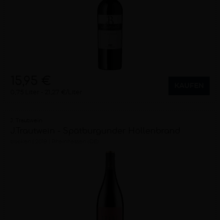
15,95 €
KAUFEN
0,75 Liter
21,27 €/Liter
J. Trautwein
J.Trautwein - Spätburgunder Höllenbrand
trocken
2019
Rheinhessen (DE)