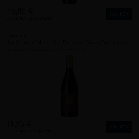
45,80 €
KAUFEN
0,75 Liter
61,07 €/Liter
Cellier D'EOLE
"La Grande Merveille" Réserve Côtes Catalanes
halbtrocken
2022
Languedoc-Roussillon (FR)
14,95 €
KAUFEN
0,75 Liter
19,93 €/Liter