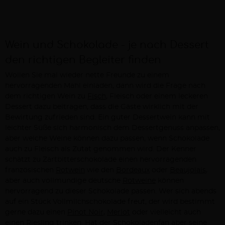
Wein und Schokolade - je nach Dessert
den richtigen Begleiter finden
Wollen Sie mal wieder nette Freunde zu einem
hervorragenden Mahl einladen, dann wird die Frage nach
dem richtigen Wein zu
Fisch
, Fleisch oder einem leckeren
Dessert dazu beitragen, dass die Gäste wirklich mit der
Bewirtung zufrieden sind. Ein guter Dessertwein kann mit
leichter Süße sich harmonisch dem Dessertgenuss anpassen,
aber welche Weine können dazu passen, wenn Schokolade
auch zu Fleisch als Zutat genommen wird. Der Kenner
schätzt zu Zartbitterschokolade einen hervorragenden
französischen
Rotwein
wie den
Bordeaux
oder
Beaujolais
,
aber auch vollmundige deutsche
Rotweine
können
hervorragend zu dieser Schokolade passen. Wer sich abends
auf ein Stück Vollmilchschokolade freut, der wird bestimmt
gerne dazu einen
Pinot Noir
,
Merlot
oder vielleicht auch
einen
Riesling
trinken. Hat der Schokoladenfan aber seine