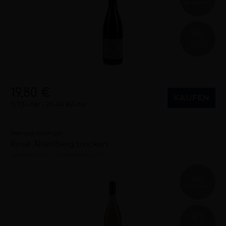
EICHELMANN
88
GAULT &
MILLAU
19,80 €
KAUFEN
0,75 Liter
26,40 €/Liter
Weingut Mödinger
Rosé Altenberg trocken
trocken
2024
Württemberg (DE)
86
EICHELMANN
87
GAULT &