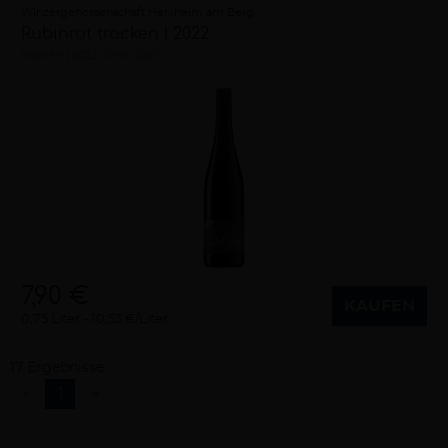
Winzergenossenschaft Herxheim am Berg
Rubinrot trocken I 2022
trocken
2022
Pfalz (DE)
7,90 €
KAUFEN
0,75 Liter
10,53 €/Liter
17 Ergebnisse
«
1
»