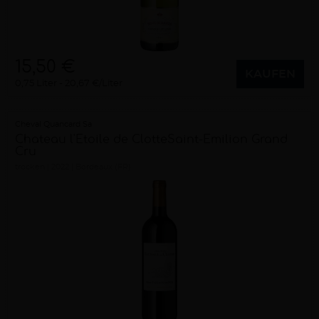
15,50 €
KAUFEN
0,75 Liter
20,67 €/Liter
Cheval Quancard Sa
Chateau l'Etoile de ClotteSaint-Emilion Grand
Cru
trocken
2022
Bordeaux (FR)