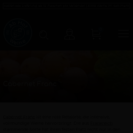
Kostenlose Lieferung ab 12 Flaschen pro Versender |
5009
Weine im Sortiment
0
N
Konto
Cabernet Franc
Cabernet Franc
ist eine rote Rebsorte, die intensive,
vollmundige Weine hervorbringt. Die aus
Frankreich
stammende Sorte hat Ihren festen Platz nicht nur in den