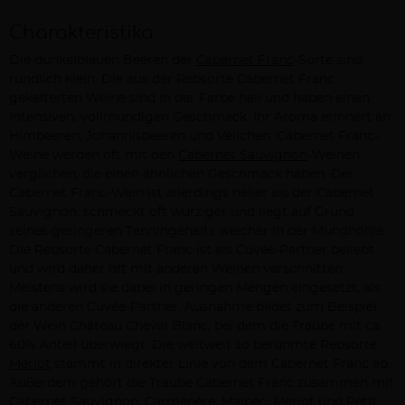
Charakteristika
Die dunkelblauen Beeren der
Cabernet Franc
-Sorte sind
rundlich klein. Die aus der Rebsorte Cabernet Franc
gekelterten Weine sind in der Farbe hell und haben einen
intensiven, vollmundigen Geschmack. Ihr Aroma erinnert an
Himbeeren, Johannisbeeren und Veilchen. Cabernet Franc-
Weine werden oft mit den
Cabernet Sauvignon
-Weinen
verglichen, die einen ähnlichen Geschmack haben. Der
Cabernet Franc-Wein ist allerdings heller als der Cabernet
Sauvignon, schmeckt oft würziger und liegt auf Grund
seines geringeren Tanningehalts weicher in der Mundhöhle.
Die Rebsorte Cabernet Franc ist als Cuvée-Partner beliebt
und wird daher oft mit anderen Weinen verschnitten.
Meistens wird sie dabei in geringen Mengen eingesetzt, als
die anderen Cuvée-Partner. Ausnahme bildet zum Beispiel
der Wein Château Cheval Blanc, bei dem die Traube mit ca.
60% Anteil überwiegt. Die weltweit so berühmte Rebsorte
Merlot
stammt in direkter Linie von dem Cabernet Franc ab.
Außerdem gehört die Traube Cabernet Franc zusammen mit
Cabernet Sauvignon, Carménère, Malbec, Merlot und
Petit