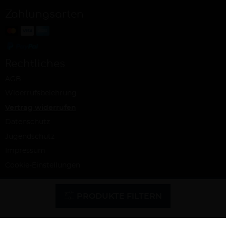
Zahlungsarten
Rechtliches
AGB
Widerrufsbelehrung
Vertrag widerrufen
Datenschutz
Jugendschutz
Impressum
Cookie-Einstellungen
© Ab Hof Weine – ein Projekt der Snash GmbH, Köln 2026 | Alle Rechte
vorbehalten | Alle Preise inkl. MwSt. und zzgl. Versandkosten
PRODUKTE FILTERN