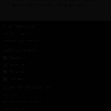
Dich persönlich bei Deiner Reise zum Wein und versorgen
Dich dabei mit spannendem Hintergrundwissen.
Kundenservice
Häufige Fragen
Bezahlung & Versand
Let's connect!
Facebook
Instagram
Pinterest
Youtube
Über Ab Hof Weine
Über uns
Ab Hof Winzer werden
Kooperation