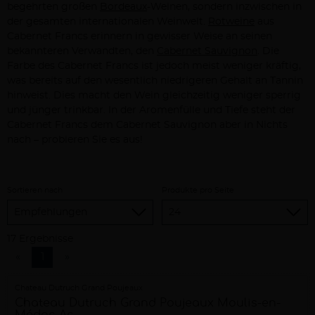
begehrten großen
Bordeaux
-Weinen, sondern inzwischen in
der gesamten internationalen Weinwelt.
Rotweine
aus
Cabernet Francs erinnern in gewisser Weise an seinen
bekannteren Verwandten, den
Cabernet Sauvignon
. Die
Farbe des Cabernet Francs ist jedoch meist weniger kräftig,
was bereits auf den wesentlich niedrigeren Gehalt an Tannin
hinweist. Dies macht den Wein gleichzeitig weniger sperrig
und jünger trinkbar. In der Aromenfülle und Tiefe steht der
Cabernet Francs dem Cabernet Sauvignon aber in Nichts
nach – probieren Sie es aus!
Sortieren nach
Produkte pro Seite
17 Ergebnisse
«
1
»
Chateau Dutruch Grand Poujeaux
Chateau Dutruch Grand Poujeaux Moulis-en-