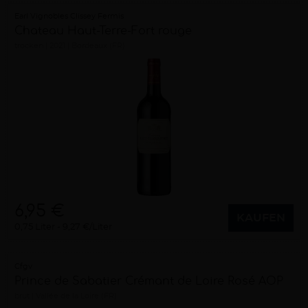
Earl Vignobles Clissey Fermis
Chateau Haut-Terre-Fort rouge
trocken
2021
Bordeaux (FR)
6,95 €
KAUFEN
0,75 Liter
9,27 €/Liter
Cfgv
Prince de Sabatier Crémant de Loire Rosé AOP
brut
Vallée de la Loire (FR)