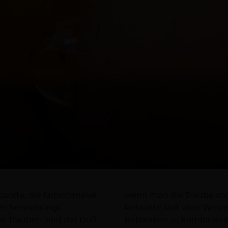
sorte, die farbintensive
t. Der besondere Charakter der
n hervorbringt.
Rebsorte lädt viele
Winze
n-Trauben sind der Duft
Rebsorten zu kombinieren