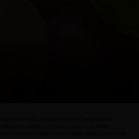
r
dazu ein, Cabernet Sauvignon mit anderen
. Ob reinsortig oder in den vielen klassischen oder