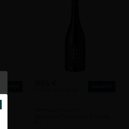
19,95 €
KAUFEN
KAUFEN
0,75 Liter
26,60 €/Liter
SCHLIESSEN
Villa Poggio Ai Piani S.S.A.
e
"Andraemo" Terra Nera Toscana
IGT
trocken
2022
Toscana (IT)