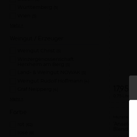
Württemberg
(5)
Wien
(5)
Mehr +
Weingut / Erzeuger
Weingut Christ
(5)
Winzergenossenschaft
Herxheim am Berg
(5)
Land- & Weingut NOWAK
(5)
Weingut Rudolf Hoffmann
(4)
17,95 €
Graf Neipperg
(4)
0,75 Liter
2
Mehr +
Farbe
Muratie Win
"Ansela 
rot
(62)
Blend Mu
rosé
(8)
trocken
20