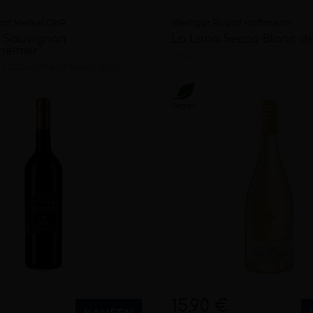
of Merkel GbR
Weingut Rudolf Hoffmann
 Sauvignon
La Luna Secco Blanc de
heimer"
brut
n
2024
Rheinhessen (DE)
Vegan
15,90 €
KAUFEN