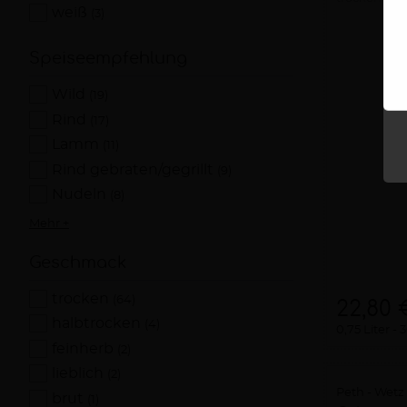
weiß
(3)
Speiseempfehlung
Wild
(19)
Rind
(17)
Lamm
(11)
Rind gebraten/gegrillt
(9)
Nudeln
(8)
Mehr +
Geschmack
trocken
(64)
22,80 
halbtrocken
(4)
0,75 Liter
3
feinherb
(2)
lieblich
(2)
Peth - Wetz
brut
(1)