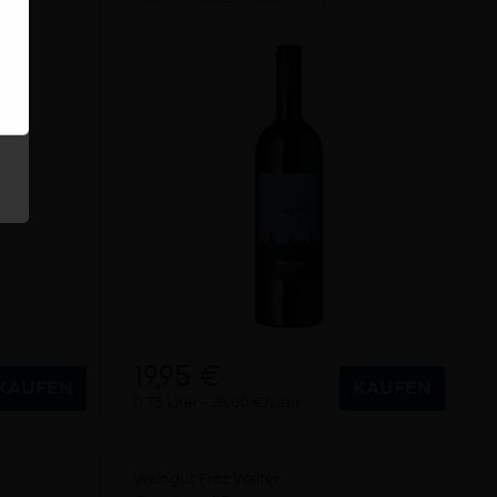
19,95 €
KAUFEN
KAUFEN
0,75 Liter
26,60 €/Liter
Weingut Fritz Walter