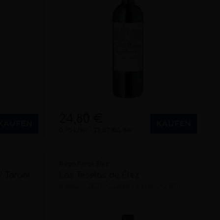
24,80 €
KAUFEN
KAUFEN
0,75 Liter
33,07 €/Liter
Pago Finca Élez
 Tarani
Las Teselas de Élez
trocken
2021
Castilla-La Mancha (ES)