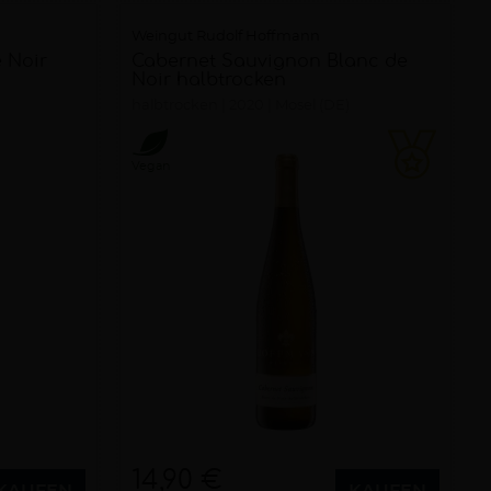
Weingut Rudolf Hoffmann
 Noir
Cabernet Sauvignon Blanc de
Noir halbtrocken
halbtrocken
2020
Mosel (DE)
Vegan
14,90 €
KAUFEN
KAUFEN