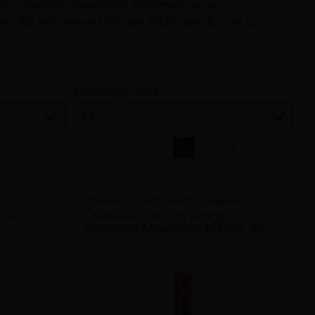
- an Cabernet Sauvignon kommen Sie als
. Ab Hof Weine hilft den Richtigen für Sie zu
Produkte pro Seite
«
1
2
3
4
»
Chateau Dutruch Grand Poujeaux
o DO
Chateau Dutruch Grand
Poujeaux Moulis-en-Médoc Ac
cha (ES)
trocken
2021
Bordeaux (FR)