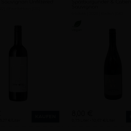
 Sauvignon Unfiltered
Spätburgunder & Caber
Sauvignon
22
Rheinhessen (DE)
trocken
2025
Baden (DE)
Vegan
€
8,00 €
KAUFEN
5,27 €/Liter
0,75 Liter
10,67 €/Liter