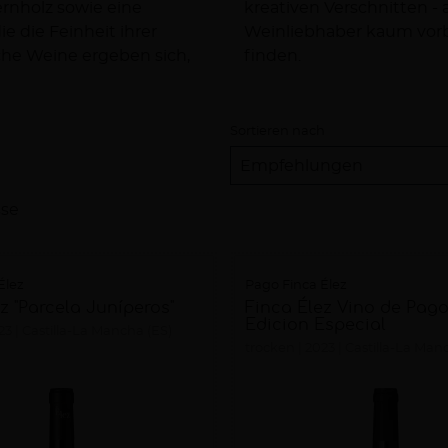
rnholz sowie eine
kreativen Verschnitten 
e die Feinheit ihrer
Weinliebhaber kaum vorbei
che Weine ergeben sich,
finden.
Sortieren nach
sse
Élez
Pago Finca Élez
z "Parcela Juníperos"
Finca Élez Vino de Pag
Edicion Especial
23
Castilla-La Mancha (ES)
trocken
2023
Castilla-La Man