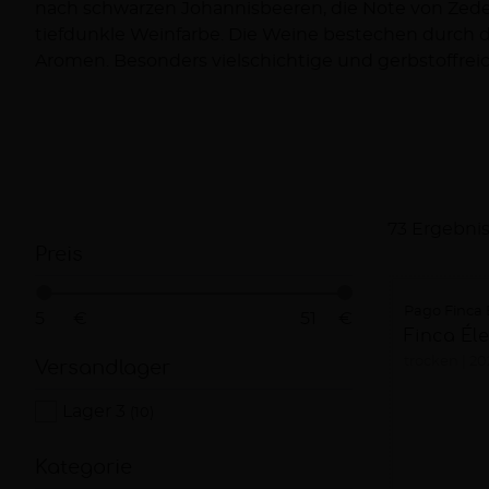
nach schwarzen Johannisbeeren, die Note von Zede
tiefdunkle Weinfarbe. Die Weine bestechen durch di
Aromen. Besonders vielschichtige und gerbstoffrei
73 Ergebni
Preis
Pago Finca 
€
€
Finca Éle
trocken
20
Versandlager
Lager 3
(10)
Kategorie