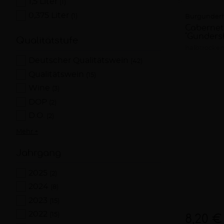
1,5 Liter
(1)
0,375 Liter
(1)
Burgunderh
Cabernet
"Gunders
Qualitätstufe
halbtrocke
Deutscher Qualitätswein
(42)
Qualitätswein
(15)
Wine
(3)
DOP
(2)
D.O.
(2)
Mehr +
Jahrgang
2025
(2)
2024
(8)
2023
(15)
2022
(15)
8,20 €