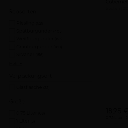
Cabernet
trocken
20
Rebsorten
Riesling
(629)
Spätburgunder
(405)
Weißburgunder
(195)
Grauburgunder
(160)
Silvaner
(156)
Mehr +
Verpackungsart
Glasflasche
(35)
Größe
18,95 
0,75 Liter
(68)
0,75 Liter
2
1 Liter
(3)