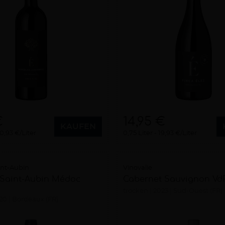
€
14,95 €
KAUFEN
0,93 €/Liter
0,75 Liter
19,93 €/Liter
int-Aubin
Vinovalie
Saint-Aubin Médoc
Cabernet Sauvignon VdP
trocken
2023
Sud-Ouest (FR)
20
Bordeaux (FR)