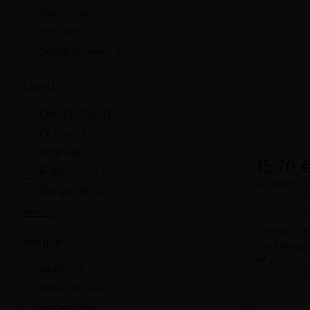
Wein
(70)
Perlwein
(2)
Schaumwein
(1)
Land
Deutschland
(44)
Österreich
(17)
Spanien
(4)
15,70 
Frankreich
(3)
0,75 Liter
2
Bulgarien
(3)
Mehr +
Château Sa
Region
Château 
AOC
Pfalz
(17)
trocken
20
Rheinhessen
(11)
Baden
(5)