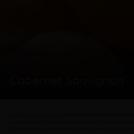
Cabernet Sauvignon
Cabernet Sauvignon
ist eine weltberühmte rote Reb
wenn man die Traube voll ausreifen läss
und vielschichtige Weine mit konzentrierten Arome
Charakteristische Merkmale der Cabernet Sauvigno