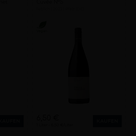
net
Cuvée N°5
lieblich
2023
Pfalz (DE)
Vegan
6,50 €
KAUFEN
KAUFEN
1 Liter
6,50 €/Liter