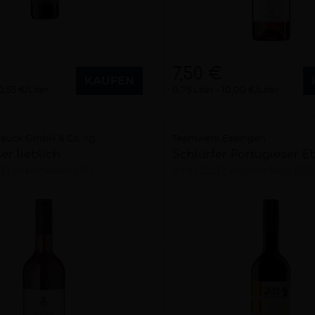
7,50 €
KAUFEN
0,53 €/Liter
0,75 Liter
10,00 €/Liter
auck GmbH & Co. Kg
Teamwerk Esslingen
er lieblich
Schlürfer Portugieser E
3
Rheinhessen (DE)
mild
2023
Württemberg (DE)