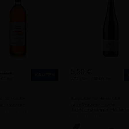
5,50 €
11,00 €
KAUFEN
 €/Liter
0,75 Liter
7,33 €/Liter
co Köth GmbH
Burgunderhof Merkel GbR
ser Rotwein
Glut Rotweincuvée
"Gundersheimer Höllenb
024
Pfalz (DE)
trocken
2023
Rheinhessen (D