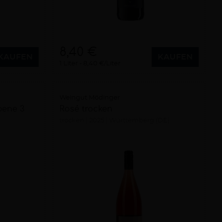
8,40 €
KAUFEN
KAUFEN
1 Liter
8,40 €/Liter
Weingut Mödinger
bene 3
Rosé trocken
trocken
2025
Württemberg (DE)