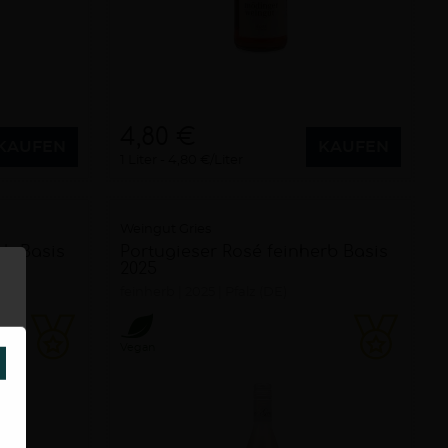
4,80 €
KAUFEN
KAUFEN
1 Liter
4,80 €/Liter
Weingut Gries
rb Basis
Portugieser Rosé feinherb Basis
2025
feinherb
2025
Pfalz (DE)
Vegan
SCHLIESSEN