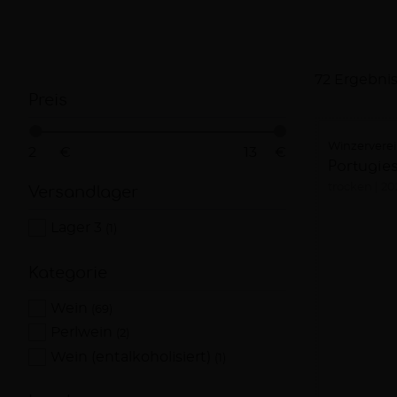
72 Ergebni
Preis
Winzervere
€
€
Portugies
trocken
20
Versandlager
Lager 3
(1)
Kategorie
Wein
(69)
Perlwein
(2)
Wein (entalkoholisiert)
(1)