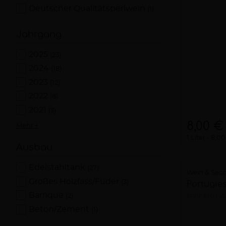
Deutscher Qualitätsperlwein
(1)
Jahrgang
2025
(23)
2024
(18)
2023
(12)
2022
(8)
2021
(3)
8,00 €
Mehr +
1 Liter
8,00
Ausbau
Edelstahltank
(27)
Wein & Sec
Großes Holzfass/Fuder
(3)
Portugie
Barrique
(2)
feinherb
2
Beton/Zement
(1)