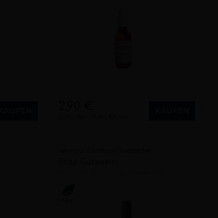
2,90 €
KAUFEN
KAUFEN
0,25 Liter
11,60 €/Liter
Weingut Christoph Tischleder
Rosé Gutswein
E)
feinherb
2024
Rheinhessen (DE)
Vegan