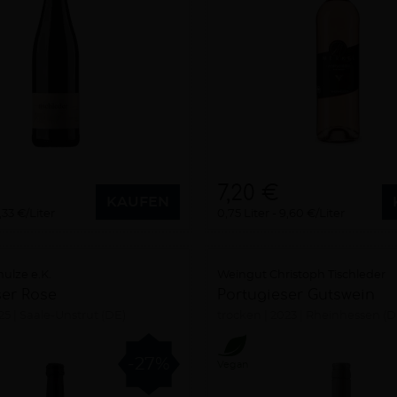
7,20 €
KAUFEN
,33 €/Liter
0,75 Liter
9,60 €/Liter
ulze e.K.
Weingut Christoph Tischleder
ser Rose
Portugieser Gutswein
25
Saale-Unstrut (DE)
trocken
2023
Rheinhessen (D
-27%
Vegan