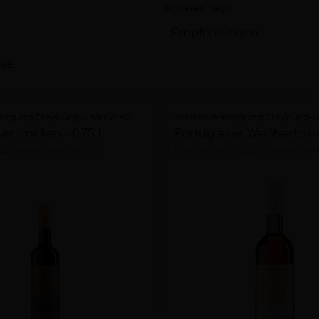
Sortieren nach
sse
inigung Freyburg-Unstrut eG
Winzervereinigung Freyburg-U
er trocken - 0,75 l
Portugieser Weißherbst -
25
Saale-Unstrut (DE)
halbtrocken
2025
Saale-Unstr