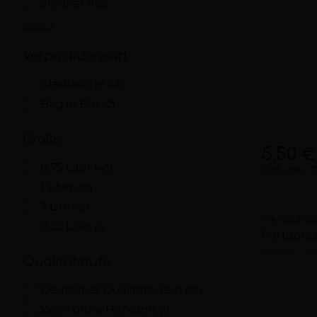
Silvaner
(156)
Mehr +
Verpackungsart
Glasflasche
(46)
Bag in Box
(2)
Größe
5,50 €
0,75 Liter
(40)
0,75 Liter
7
1 Liter
(28)
3 Liter
(2)
Weingut Sch
0,25 Liter
(2)
Portugie
trocken
20
Qualitätstufe
Deutscher Qualitätswein
(69)
Wein ohne Herkunft
(1)