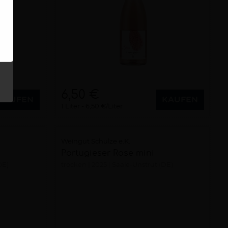
6,50 €
KAUFEN
KAUFEN
1 Liter
6,50 €/Liter
Weingut Schulze e.K.
Portugieser Rose mini
DE)
trocken
2025
Saale-Unstrut (DE)