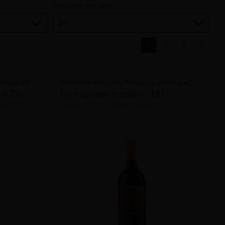
Produkte pro Seite
«
1
2
3
»
nstrut eG
Winzervereinigung Freyburg-Unstrut eG
 0,75l
Portugieser trocken - 1,0 l
ut (DE)
trocken
2023
Saale-Unstrut (DE)