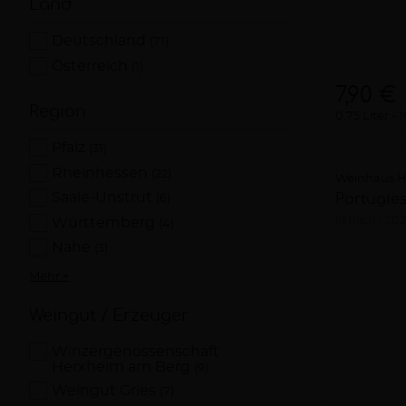
Land
Deutschland
(71)
Österreich
(1)
7,90 €
Region
0,75 Liter
1
Pfalz
(31)
Rheinhessen
(22)
Weinhaus H
Saale-Unstrut
Portugies
(6)
lieblich
202
Württemberg
(4)
Nahe
(3)
Mehr +
Weingut / Erzeuger
Winzergenossenschaft
Herxheim am Berg
(9)
Weingut Gries
(7)