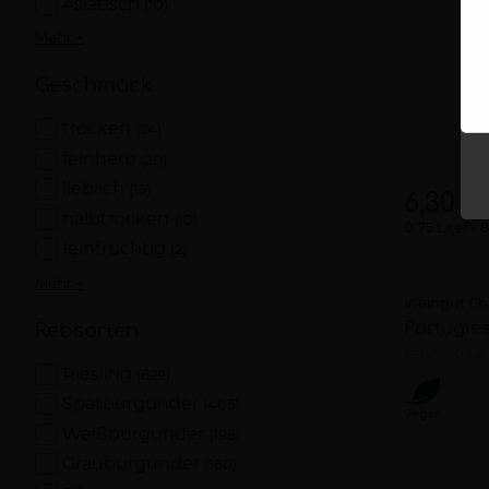
Asiatisch
(10)
Mehr +
Geschmack
trocken
(24)
feinherb
(20)
lieblich
(13)
6,30 €
halbtrocken
(10)
0,75 Liter
8
feinfruchtig
(2)
Mehr +
Weingut Chr
Portugie
Rebsorten
feinherb
2
Riesling
(629)
Spätburgunder
(405)
Vegan
Weißburgunder
(195)
Grauburgunder
(160)