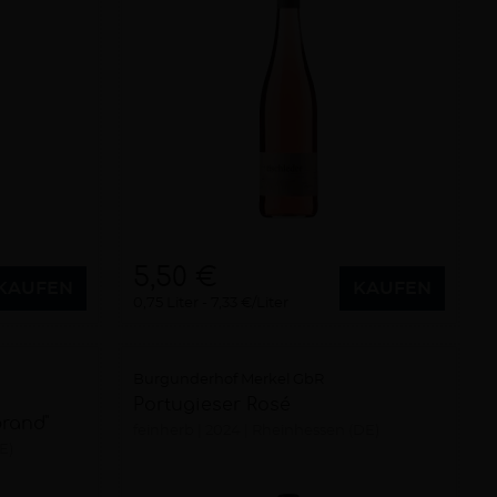
5,50 €
KAUFEN
KAUFEN
0,75 Liter
7,33 €/Liter
Burgunderhof Merkel GbR
Portugieser Rosé
rand"
feinherb
2024
Rheinhessen (DE)
E)