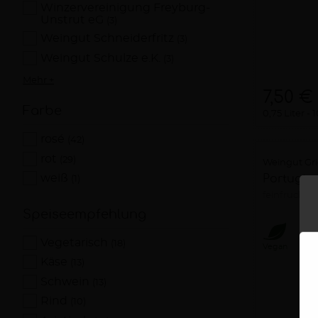
Winzervereinigung Freyburg-
Unstrut eG
(3)
Weingut Schneiderfritz
(3)
Weingut Schulze e.K.
(3)
Mehr +
7,50 €
Farbe
0,75 Liter
1
rosé
(42)
rot
(29)
Weingut Gri
weiß
Portugies
(1)
feinfruchtig
Speiseempfehlung
Vegetarisch
(18)
Vegan
Käse
(13)
Schwein
(13)
Rind
(10)