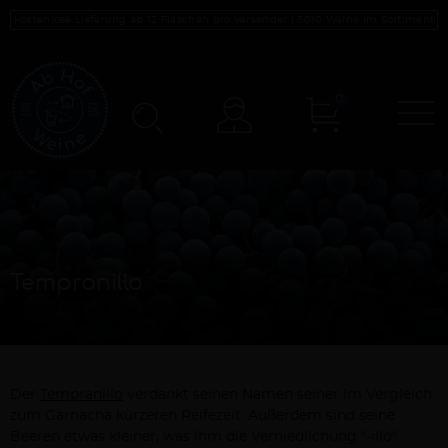
Kostenlose Lieferung ab 12 Flaschen pro Versender |
5010
Weine im Sortiment
0
N
Konto
Tempranillo
Der
Tempranillo
verdankt seinen Namen seiner im Vergleich
zum Garnacha kürzeren Reifezeit. Außerdem sind seine
Beeren etwas kleiner, was ihm die Verniedlichung "-illo"