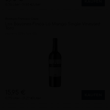
KAUFEN
0,75 Liter
11,93 €/Liter
Bodegas Francisco Casas
Los Bayones Finca La Manga Single Vineyard
Toro
trocken
2019
Toro (ES)
15,95 €
KAUFEN
0,75 Liter
21,27 €/Liter