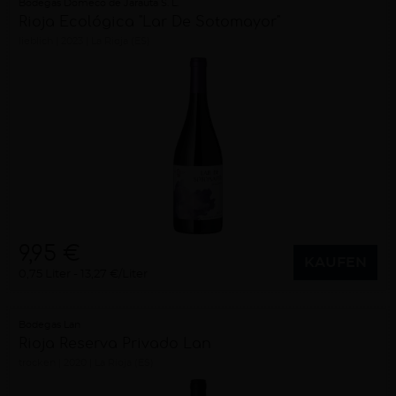
Bodegas Domeco de Jarauta S. L.
Rioja Ecológica "Lar De Sotomayor"
lieblich
2023
La Rioja (ES)
9,95 €
KAUFEN
0,75 Liter
13,27 €/Liter
Bodegas Lan
Rioja Reserva Privado Lan
trocken
2020
La Rioja (ES)