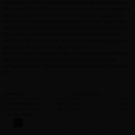
einbrachte. Wörtlich übersetzt bedeutet der Name in etwa
"der kleine Frühe". Er ist die weltweit am meisten angebaute
Rebsorte, auch wenn er sich in seiner Heimat
Spanien
am
wohlsten fühlt. Es existieren unzählbar viele Synonyme für
ihn, wie zum Beispiel Tinta del Pais, Fino Tinto oder Tinta de
Toro. Durch seine enorme Vielseitigkeit findet eigentlich
jeder eine Variante, die ihm geschmacklich zusagt: ob ganz
jung oder lang gereift im amerikanischen
Eichenholzbarrique, ob pur oder im Verschnitt mit anderen
Rebsorten, ob als Dessertwein oder Begleiter zu einer
deftigen Mahlzeit - diese Rebsorte passt sich allen Vorlieben
an.
Sortieren nach
Produkte pro Seite
13 Ergebnisse
«
1
»