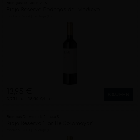
Bodegas del Medievo S.L.
Rioja Reserva Bodegas del Medievo
trocken
2019
La Rioja (ES)
13,95 €
KAUFEN
0,75 Liter
18,60 €/Liter
Bodegas Domeco de Jarauta S. L.
Rioja Reserva "Lar De Sotomayor"
trocken
2019
La Rioja (ES)