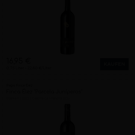
16,95 €
KAUFEN
0,75 Liter
22,60 €/Liter
Pago Finca Élez
Finca Élez "Parcela Juníperos"
trocken
2023
Castilla-La Mancha (ES)