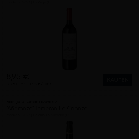
trocken
2023
La Rioja (ES)
8,95 €
KAUFEN
0,75 Liter
11,93 €/Liter
Bodegas J. Ramón Lozano S.A.
"Añoranza" Tempranillo Crianza
trocken
2022
Castilla-La Mancha (ES)