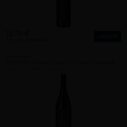
15,70 €
KAUFEN
0,75 Liter
20,93 €/Liter
Pago Finca Élez
Finca Élez Vino de Pago DO Edicion Especial
trocken
2023
Castilla-La Mancha (ES)