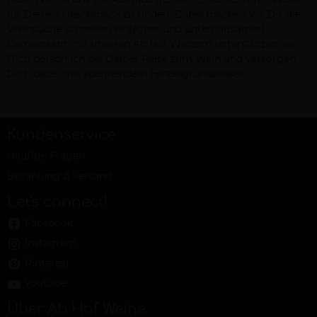
haben wir es uns zur Aufgabe gemacht, die richtigen Weine
für Deinen Geschmack zu finden. Dabei machen wir Dir die
Weinsuche schneller, einfacher und unterhaltsamer!
Gemeinsam mit unseren Ab Hof Winzern unterstützen wir
Dich persönlich bei Deiner Reise zum Wein und versorgen
Dich dabei mit spannendem Hintergrundwissen.
Kundenservice
Häufige Fragen
Bezahlung & Versand
Let's connect!
Facebook
Instagram
Pinterest
Youtube
Über Ab Hof Weine