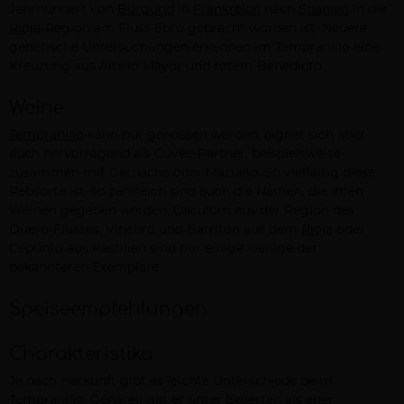
Jahrhundert von
Burgund
in
Frankreich
nach
Spanien
in die
Rioja
-Region am Fluss Ebro gebracht worden ist. Neuere
genetische Untersuchungen erkennen im Tempranillo eine
Kreuzung aus Albillo Mayor und rotem Benedicto.
Weine
Tempranillo
kann pur genossen werden, eignet sich aber
auch hervorragend als Cuvée-Partner, beispielsweise
zusammen mit Garnacha oder Mazuelo. So vielfältig diese
Rebsorte ist, so zahlreich sind auch die Namen, die ihren
Weinen gegeben werden. Osculum aus der Region des
Duero-Flusses, Vinebro und Barriton aus dem
Rioja
oder
Cepunto aus Kastilien sind nur einige wenige der
bekannteren Exemplare.
Speiseempfehlungen
Charakteristika
Je nach Herkunft gibt es leichte Unterschiede beim
Tempranillo
. Generell gilt er unter Experten als eher