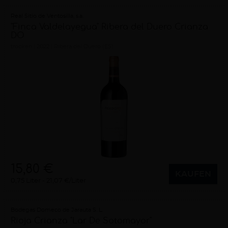
Real Sitio de Ventosilla, s.a.
"Finca Valdelayegua" Ribera del Duero Crianza
DO
trocken
2022
Ribera del Duero (ES)
15,80 €
KAUFEN
0,75 Liter
21,07 €/Liter
Bodegas Domeco de Jarauta S. L.
Rioja Crianza "Lar De Sotomayor"