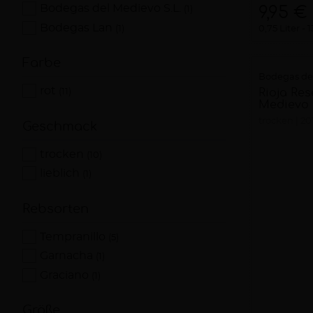
Bodegas del Medievo S.L.
9,95 €
(1)
Bodegas Lan
(1)
0,75 Liter
1
Farbe
Bodegas del
rot
Rioja Re
(11)
Medievo
trocken
20
Geschmack
trocken
(10)
lieblich
(1)
Rebsorten
Tempranillo
(5)
Garnacha
(1)
Graciano
(1)
Größe