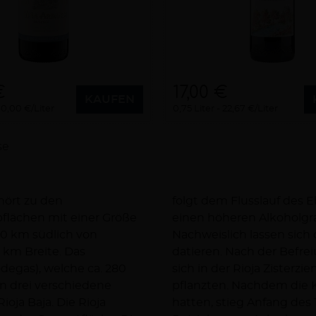
€
17,00 €
KAUFEN
0,00 €/Liter
0,75 Liter
22,67 €/Liter
se
ehört zu den
 Die Weine weisen
50 km südlich von
ioja bis ins 11. Jh.
 km Breite. Das
der Mauren ließen
degas), welche ca. 280
e die ersten Rebstöcke
 in drei verschiedene
ersten Blüte gebracht
ioja Baja. Die Rioja
er Bauern, die ihre