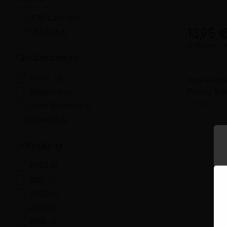
0,75 Liter
(10)
13,95 
1,5 Liter
(1)
0,75 Liter
1
Qualitätstufe
D.O.C.
(5)
Torre de Oña
Finca Sa
Reserva
(4)
trocken
20
Gran Reserva
(1)
Crianza
(1)
Jahrgang
2023
(2)
2021
(1)
2020
(3)
2019
(2)
2016
(3)