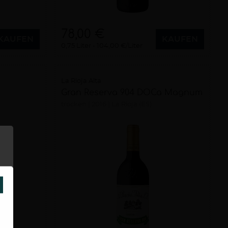
78,00 €
KAUFEN
KAUFEN
0,75 Liter
104,00 €/Liter
La Rioja Alta
Gran Reserva 904 DOCa Magnum
trocken
2016
La Rioja (ES)
SCHLIESSEN