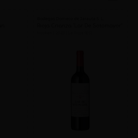
Bodegas Domeco de Jarauta S. L.
an
Rioja Crianza "Lar De Sotomayor"
trocken
2023
La Rioja (ES)