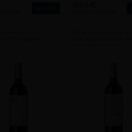
16,95 €
KAUFEN
3,27 €/Liter
0,75 Liter
22,60 €/Liter
 Medievo S.L.
Bodegas Domeco de Jarauta S.
serva Bodegas del
Rioja Reserva "Lar De S
trocken
2019
La Rioja (ES)
19
La Rioja (ES)