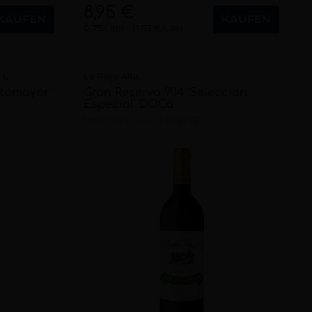
8,95 €
KAUFEN
KAUFEN
0,75 Liter
11,93 €/Liter
 L.
La Rioja Alta
otomayor"
Gran Reserva 904 'Selección
Especial' DOCa
trocken
2016
La Rioja (ES)