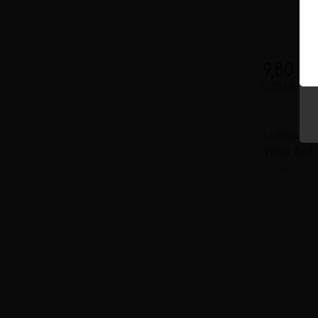
9,80 €
0,75 Liter
1
La Rioja Alt
Viña Ard
trocken
20