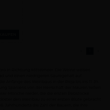
KAUFEN
«
1
»