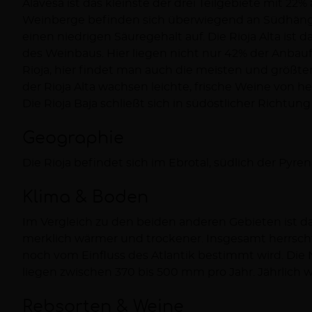
Alavesa ist das kleinste der drei Teilgebiete mit 22
Betriebe vom Ackerbau auf Weinbau umstellten. He
Weinberge befinden sich überwiegend an Südhäng
fortschrittlichsten Weinbaugebieten der Welt. Di
einen niedrigen Säuregehalt auf. Die Rioja Alta ist 
Rioja als Weinanbaugebiet zeigt sich auch daran
des Weinbaus. Hier liegen nicht nur 42% der Anba
Herkunftsbezeichnung (Denominación de Origen) der
Rioja, hier findet man auch die meisten und größte
mit der Auszeichnung „calificada“ aufgewertet wurd
der Rioja Alta wachsen leichte, frische Weine von he
Die Rioja Baja schließt sich in südöstlicher Richtung
Geographie
Die Rioja befindet sich im Ebrotal, südlich der Pyr
Klima & Boden
Im Vergleich zu den beiden anderen Gebieten ist das
Sonnenstunden gezählt. Die Böden sind leicht un
merklich wärmer und trockener. Insgesamt herrscht
noch vom Einfluss des Atlantik bestimmt wird. Di
liegen zwischen 370 bis 500 mm pro Jahr. Jährlich 
Rebsorten & Weine