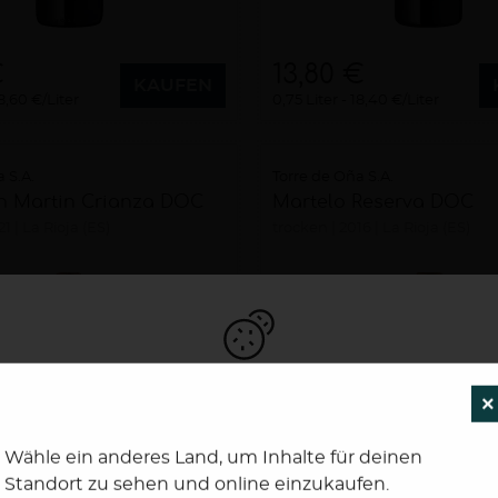
€
13,80 €
KAUFEN
8,60 €/Liter
0,75 Liter
18,40 €/Liter
 S.A.
Torre de Oña S.A.
n Martin Crianza DOC
Martelo Reserva DOC
21
La Rioja (ES)
trocken
2016
La Rioja (ES)
Um unsere Webseiten für Sie optimal zu gestalten
×
und fortlaufend zu verbessen, sowie zur
interessengerechten Ausspielung von News, Artikel
Wähle ein anderes Land, um Inhalte für deinen
und Anzeigen, verwenden wir Cookies. Durch
Standort zu sehen und online einzukaufen.