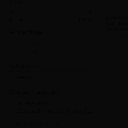
Preis
Bodegas Dom
€
€
Rioja Eco
Sotomayo
Versandlager
lieblich
202
Lager 1
(6)
Lager 3
(5)
Kategorie
Wein
(11)
Weingut / Erzeuger
La Rioja Alta
(4)
Bodegas Domeco de Jarauta S. L.
(3)
Torre de Oña S.A.
(2)