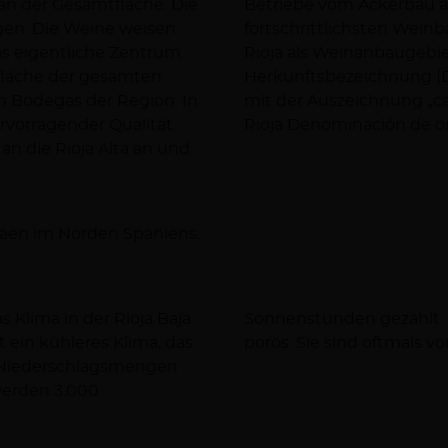
% an der Gesamtfläche. Die
ute gehört Rioja zu den
en. Die Weine weisen
e große Bedeutung der
das eigentliche Zentrum
, dass die geschützte
ufläche der gesamten
 Region im Jahr 1991
n Bodegas der Region. In
e. Seitdem kann sie sich
rvorragender Qualität.
Rioja Denominación de ori
 an die Rioja Alta an und
enäen im Norden Spaniens.
 Klima in der Rioja Baja
d kalkreich, locker und
 ein kühleres Klima, das
porös. Sie sind oftmals 
e Niederschlagsmengen
werden 3.000