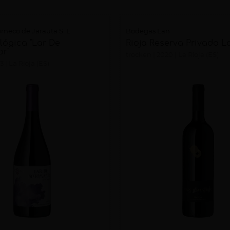
eco de Jarauta S. L.
Bodegas Lan
lógica "Lar De
Rioja Reserva Privado L
r"
trocken
2020
La Rioja (ES)
3
La Rioja (ES)