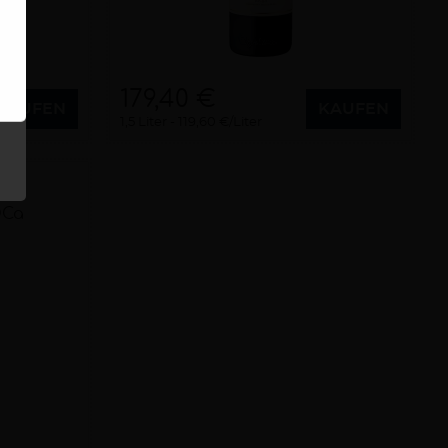
179,40 €
KAUFEN
KAUFEN
1,5 Liter
119,60 €/Liter
OCa