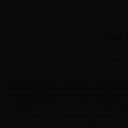
30,00 
0,75 Liter
4
11 Ergebnis
Die Region
Rioja
liegt in der Provinz La Rioja und g
folgt dem Flusslauf des Ebro in Richtung Mittelmeer.
bedeutendsten Weinbaugebieten Europas. Die Rebflächen mit einer Größe
einen höheren Alkoholgrad und einen niedrigeren Säuregehalt auf.
von rund 60.000 Hektar am Mittellauf des Ebro ca. 
Nachweislich lassen sich die Anfänge des Weinbaus in der R
Pamplona erstrecken sich auf 120 km Länge und 40
datieren. Nach der Befreiung Spaniens von der Herrschaft 
Anbaugebiet Rioja verfügt über 1200 Weingüter (Bo
sich in der Rioja Zisterzienser-Mönche nieder, di
Mio. Liter Wein pro Jahr produzieren. Das Gebiet ist
pflanzten. Nachdem die Klöster den Weinbau zu einer 
Subzonen unterteilt — Rioja Alta, Rioja Alavesa und R
hatten, stieg Anfang des 16. Jahrhunderts die Zahl d