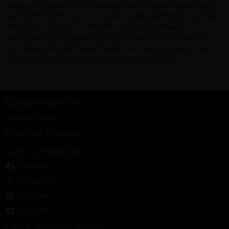
haben wir es uns zur Aufgabe gemacht, die richtigen Weine
für Deinen Geschmack zu finden. Dabei machen wir Dir die
Weinsuche schneller, einfacher und unterhaltsamer!
Gemeinsam mit unseren Ab Hof Winzern unterstützen wir
Dich persönlich bei Deiner Reise zum Wein und versorgen
Dich dabei mit spannendem Hintergrundwissen.
Kundenservice
Häufige Fragen
Bezahlung & Versand
Let's connect!
Facebook
Instagram
Pinterest
Youtube
Über Ab Hof Weine