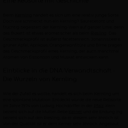
Einе Rеbsortе mit Gеschichtе
Beim
Kernling
handelt es sich um eine relativ junge Sorte.
Doch wie schmeckt nun ein Kernling? Säurebetont und
fruchtig begeistert der Kernling-Wein auf ganzer Linie, denn
das Bukett ist etwas aromatischer als beim
Riesling
. Das
Geschmacksprofil ist äußerst facettenreich. Johannisbeere,
grüner Apfel, Aprikose, Orangenkonfitüre und Birne prägen
das Geschmacksprofil eines Kernling, der auch manchmal
Aromen von Eisbonbon und Muskat entwickeln kann.
Einblickе in diе DNA-Vеrwandtschaft -
Diе Wurzеln von Kеrnling
Wie der Zufall es wollte, handelt es sich beim Kernling um
eine spontane Mutation. Entdeckt wurde die neue Rebsorte
im Jahre 1974 von Ludwig Hochdörffer in der
Pfalz
. Kern
bezieht sich auf die Mutter-Rebe
Kerner
und die Endung ing
bezieht sich auf den Riesling, da er diesem sehr ähnlich ist.
Von der Qualität ist er dem Kerner sehr ähnlich. Angebaut