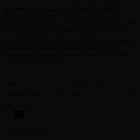
basierende Weine sind trocken und fruchtbetont. Im Glas
bezaubert dieser
Weißwein
durch seine ansprechende,
hellgelbe Farbe. Darüber hinaus erfreut er den Gaumen
durch seine Vielfalt an Aromen, welche an reife Äpfel, Ananas
oder auch schwarze Johannibeere erinnern. Die
Weißweine
sind perfekte Begleiter für kräftigen
Käse
, Fleisch-und
Geflügelgerichte, als edelsüßer Version ergänzen sie perfekt
Süßspeisen und Desserts. Eine großartige Auswahl an
hochwertigen Weinen aus der Rebsorte Kernling finden sie
auf dem Ab Hof Weine-Portal.
Sortieren nach
Produkte pro Seite
3 Ergebnisse
«
1
»
Weingut Schulze e.K.
Kernling Spätlese