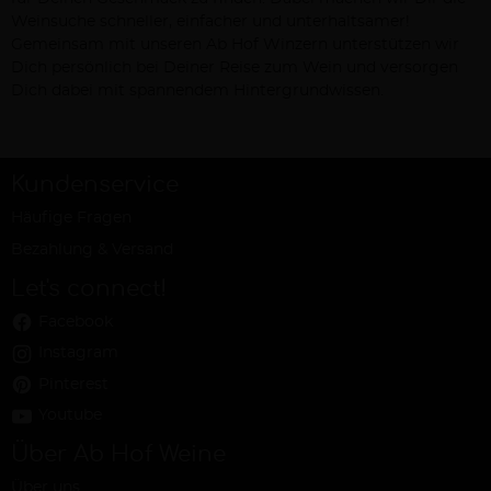
Weinsuche schneller, einfacher und unterhaltsamer!
Gemeinsam mit unseren Ab Hof Winzern unterstützen wir
Dich persönlich bei Deiner Reise zum Wein und versorgen
Dich dabei mit spannendem Hintergrundwissen.
Kundenservice
Häufige Fragen
Bezahlung & Versand
Let's connect!
Facebook
Instagram
Pinterest
Youtube
Über Ab Hof Weine
Über uns