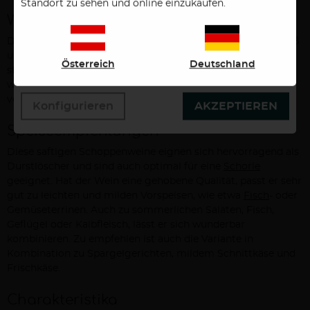
Standort zu sehen und online einzukaufen.
Bestätigen des Buttons "Akzeptieren" stimmen Sie der
Weine
Verwendung zu. Über den Button "Konfigurieren"
können Sie auswählen, welche Cookies Sie zulassen
Die aus
Kernling
hergestellten Weine sind sehr fruchtig, süß
wollen. Weitere Informationen erhalten Sie in unserer
und haben eine kräftige Säure. Sie ähneln im Geschmack
Österreich
Deutschland
Datenschutzerklärung.
stark dem
Riesling
. Neben hochwertigen Weißweinen
werden sie werden auch gerne zur Herstellung von
Sekt
verwendet. Auch Süßreserven sind möglich.
Konfigurieren
AKZEPTIEREN
Speiseempfehlungen
Diese saftigen Schoppenweine eignen sich hervorragend als
Durstlöscher und sind auch optimal für eine
Schorle
geeignet. Hat der Wein eine gehobene Qualität, passt er sehr
gut zu leichten und milden Vorspeisen, wie etwa
Fisch
- oder
Gemüseterrinen. Auch zu sommerlichen Salaten, Fisch,
Geflügel oder Kalbfleisch, lässt er sich wunderbar
kombinieren. Zu empfehlen ist auch die Variante in
Kombination zu Spargelgerichten, mildem Schnittkäse und
Frischkäse.
Charakteristika