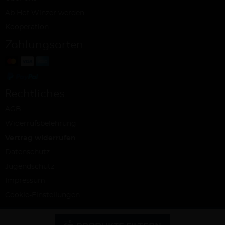
Ab Hof Winzer werden
Kooperation
Zahlungsarten
Rechtliches
AGB
Widerrufsbelehrung
Vertrag widerrufen
Datenschutz
Jugendschutz
Impressum
Cookie-Einstellungen
© Ab Hof Weine – ein Projekt der Snash GmbH, Köln 2026 | Alle Rechte
vorbehalten | Alle Preise inkl. MwSt. und zzgl. Versandkosten