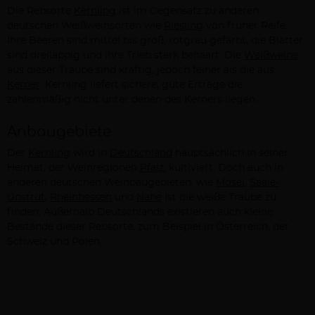
Die Rebsorte
Kernling
ist im Gegensatz zu anderen
deutschen Weißweinsorten wie
Riesling
von früher Reife.
Ihre Beeren sind mittel bis groß, rotgrau gefärbt, die Blätter
sind dreilappig und ihre Trieb stark behaart. Die
Weißweine
aus dieser Traube sind kräftig, jedoch feiner als die aus
Kerner
. Kernling liefert sichere, gute Erträge die
zahlenmäßig nicht unter denen des Kerners liegen.
Anbaugebiete
Der
Kernling
wird in
Deutschland
hauptsächlich in seiner
Heimat, der Weinregionen
Pfalz
, kultiviert. Doch auch in
anderen deutschen Weinbaugebieten, wie
Mosel
,
Saale-
Unstrut
,
Rheinhessen
und
Nahe
ist die weiße Traube zu
finden. Außerhalb Deutschlands existieren auch kleine
Bestände dieser Rebsorte, zum Beispiel in Österreich, der
Schweiz und Polen.