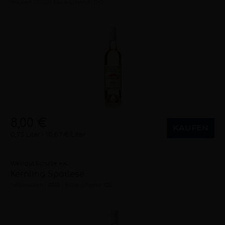
trocken
2025
Saale-Unstrut (DE)
8,00 €
KAUFEN
0,75 Liter
10,67 €/Liter
Weingut Schulze e.K.
Kernling Spätlese
halbtrocken
2025
Saale-Unstrut (DE)