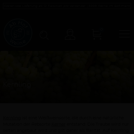
Kostenlose Lieferung ab 12 Flaschen pro Versender |
5008
Weine im Sortiment
0
N
Konto
Kernling
Kernling
ist eine Weißweinsorte, die durch eine natürliche
Mutation der Rebsorte
Kerner
entstand. Die Traube wird nur
selten angebaut wird und gilt daher als Rarität. Auf Kernling