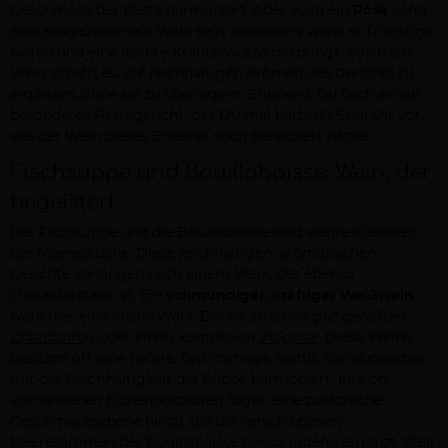
Geschmack der Pasta harmoniert. Aber auch ein
Rosé
kann
eine ausgezeichnete Wahl sein, besonders wenn er fruchtige
Noten und eine leichte Kräuterwürze mitbringt. Solch ein
Wein schafft es, die reichhaltigen Aromen des Gerichts zu
ergänzen, ohne sie zu überlagern. Erinnerst Du Dich an ein
besonderes Pastagericht, das Du mal hattest? Stell Dir vor,
wie der Wein dieses Erlebnis noch bereichert hätte!
Fischsuppe und Bouillabaisse: Wein, der
begeistert
Die Fischsuppe und die Bouillabaisse sind wahre Klassiker
der Meeresküche. Diese reichhaltigen, aromatischen
Gerichte verlangen nach einem Wein, der ebenso
charakterstark ist. Ein
vollmundiger, kräftiger Weißwein
wäre hier eine ideale Wahl. Denke an einen
gut gereiften
Chardonnay
oder einen
komplexen
Viognier
. Diese Weine
besitzen oft eine tiefere, fast cremige Textur, die wunderbar
mit der Reichhaltigkeit der Suppe harmoniert. Ihre oft
vorhandenen Eichenholznoten fügen eine zusätzliche
Geschmacksebene hinzu, die die verschiedenen
Meeresaromen der Bouillabaisse hervorragend ergänzt. Stell