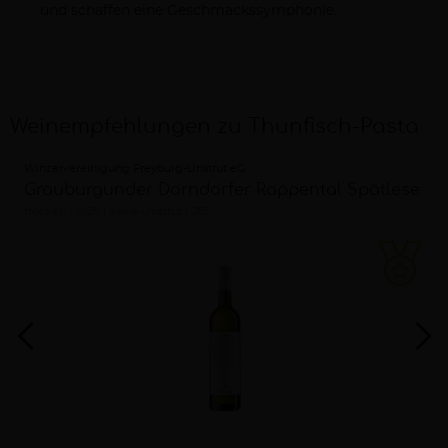
und schaffen eine Geschmackssymphonie.
Weinempfehlungen zu Thunfisch-Pasta
Winzervereinigung Freyburg-Unstrut eG
Grauburgunder Dorndorfer Rappental Spätlese
trocken
2025
Saale-Unstrut (DE)