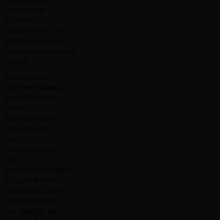
die kräftigen
Aromen der
Sardinen
ausbalanciert und
ein harmonisches
Geschmackserlebnis
schafft.
Dann gibt es
noch den
Lachs
,
einen Favoriten
vieler
Feinschmecker.
Wir erkunden,
wie
unterschiedlich
die
Weinempfehlungen
für gebratenen
Lachs und Lachs
in Kombination
mit
Spargel
sein