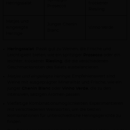
Spritziger
Heringssalat
trockener
Prosecco
Riesling
Matjes und
Junger Chenin
eingelegte
Vinho Verde
Blanc
Heringe
Heringssalat
: Passt gut zu Weinen, die Frische und
Leichtigkeit bieten, wie ein spritziger
Prosecco
oder ein
leichter, trockener
Riesling
, die die verschiedenen
Geschmacksnoten des Salats ausbalancieren.
Matjes und eingelegte Heringe
: Empfehlenswert sind
Weine mit ausgeprägter Mineralität und Frische, wie ein
junger
Chenin Blanc
oder
Vinho Verde
, die zu den
intensiven, salzigen Aromen passen.
Vielfältige Kombinationsmöglichkeiten: Experimentieren
mit verschiedenen Weinsorten, um die besten
Kombinationen für unterschiedliche Heringsgerichte zu
finden.