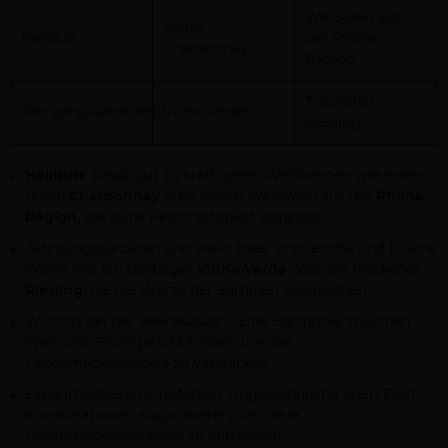
Weißwein aus
Reifer
Heilbutt
der Rhône-
Chardonnay
Region
Trockener
Jahrgangssardinen
Vinho Verde
Riesling
Heilbutt
: Passt gut zu kräftigeren Weißweinen wie einem
reifen
Chardonnay
oder einem Weißwein aus der
Rhône-
Region
, die seine Reichhaltigkeit ergänzen.
Jahrgangssardinen und Wein
: Ideal sind leichte und frische
Weine wie ein spritziger
Vinho Verde
oder ein trockener
Riesling
, die die Würze der Sardinen ausgleichen.
Wichtig bei der Weinauswahl: Eine Harmonie zwischen
Wein und Fischgericht finden, um das
Geschmackserlebnis zu verstärken.
Experimentieren empfohlen: Ungewöhnliche Wein-Fisch-
Kombinationen ausprobieren, um neue
Geschmackserlebnisse zu entdecken.