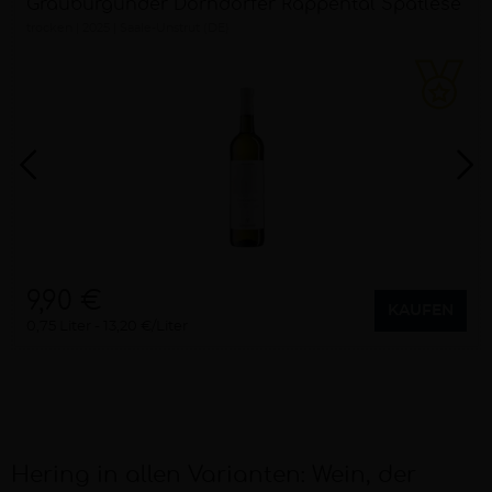
Grauburgunder Dorndorfer Rappental Spätlese
trocken
2025
Saale-Unstrut (DE)
9,90 €
KAUFEN
0,75 Liter
13,20 €/Liter
Hering in allen Varianten: Wein, der