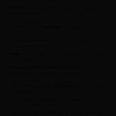
Wein und Gericht ist entscheidend.
Thunfisch-Pasta
: Vielseitiges Gericht für Alltagsküche und
besondere Anlässe.
Empfohlene Weine:
Leichter, frischer
Weißwein
hebt Nuancen des
Thunfischs hervor.
Fruchtiger Sauvignon Blanc
oder
spritziger Pinot Grigio
für angenehme Säure.
Rosé
mit fruchtigen Noten und Kräuterwürze ergänzt
reichhaltige Aromen.
Fischsuppe und Bouillabaisse
: Klassiker der Meeresküche
mit reichhaltigen, aromatischen Aromen.
Empfohlene Weine:
Vollmundiger, kräftiger
Weißwein
passt ideal zu diesen
Gerichten.
Gut gereifter Chardonnay
oder
komplexer Viognier
für
eine tiefe, cremige Textur.
Weine mit Eichenholznoten ergänzen Meeresaromen