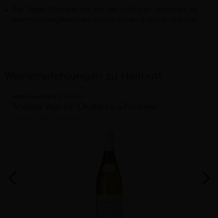
Ziel: Jedes Fischgericht mit der richtigen Weinwahl zu
einem unvergesslichen kulinarischen Erlebnis machen.
Weinempfehlungen zu Heilbutt
Jean Durup Père & Fils S.A.
"Vieilles Vignes" Chablis La Paulière
trocken
2025
Bourgogne (FR)