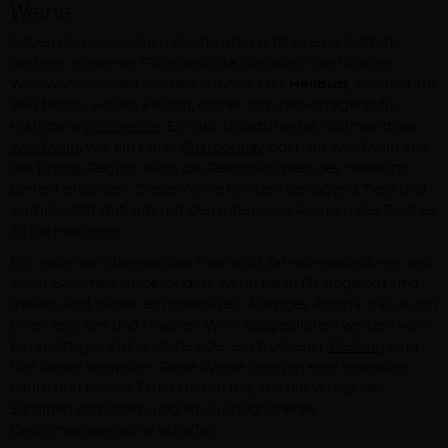
Weine
Neben den klassischen Fischsorten gibt es eine Vielzahl
weiterer erlesener Fischgerichte, die durch die richtige
Weinwahl veredelt werden können. Der
Heilbutt
, bekannt für
sein festes, weißes Fleisch, eignet sich hervorragend für
kräftigere
Weißweine
. Ein gut strukturierter, vollmundiger
Weißwein
, wie ein reifer
Chardonnay
oder ein Weißwein aus
der
Rhône
-Region, kann die Reichhaltigkeit des Heilbutts
perfekt ergänzen. Diese Weine bringen genügend Tiefe und
Komplexität mit, um mit den intensiven Aromen des Fisches
zu harmonieren.
Ein weiteres interessantes Paar sind
Jahrgangssardinen und
Wein
. Sardinen, insbesondere wenn sie in Öl eingelegt und
gereift sind, haben ein intensives, würziges Aroma, das durch
einen leichten und frischen Wein ausgeglichen werden kann.
Ein spritziger Vinho Verde oder ein trockener
Riesling
sind
hier ideale Begleiter. Diese Weine bringen eine lebendige
Säure und frische Fruchtnoten mit, die die Würze der
Sardinen abmildern und ein ausgeglichenes
Geschmackserlebnis schaffen.