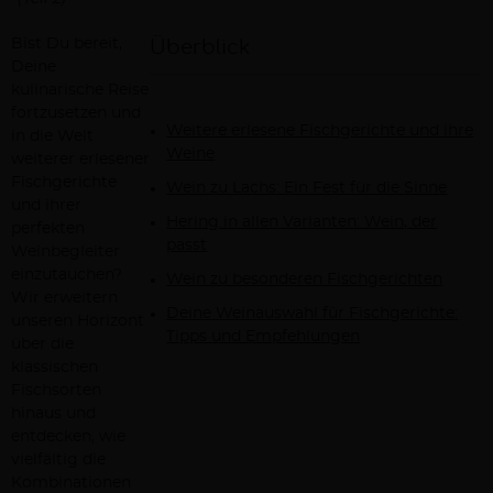
Bist Du bereit,
Überblick
Deine
kulinarische Reise
fortzusetzen und
Weitere erlesene Fischgerichte und ihre
in die Welt
Weine
weiterer erlesener
Fischgerichte
Wein zu Lachs: Ein Fest für die Sinne
und ihrer
Hering in allen Varianten: Wein, der
perfekten
passt
Weinbegleiter
einzutauchen?
Wein zu besonderen Fischgerichten
Wir erweitern
Deine Weinauswahl für Fischgerichte:
unseren Horizont
Tipps und Empfehlungen
über die
klassischen
Fischsorten
hinaus und
entdecken, wie
vielfältig die
Kombinationen