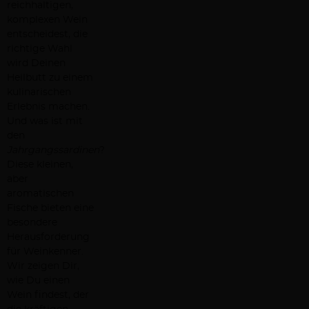
reichhaltigen,
komplexen Wein
entscheidest, die
richtige Wahl
wird Deinen
Heilbutt zu einem
kulinarischen
Erlebnis machen.
Und was ist mit
den
Jahrgangssardinen
?
Diese kleinen,
aber
aromatischen
Fische bieten eine
besondere
Herausforderung
für Weinkenner.
Wir zeigen Dir,
wie Du einen
Wein findest, der