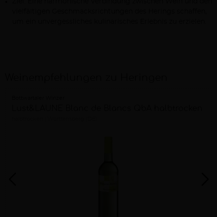
Ziel: Eine harmonische Verbindung zwischen Wein und den
vielfältigen Geschmacksrichtungen des Herings schaffen,
um ein unvergessliches kulinarisches Erlebnis zu erzielen.
Weinempfehlungen zu Heringen
Bottwartaler Winzer
Lust&LAUNE Blanc de Blancs QbA halbtrocken
halbtrocken
Württemberg (DE)