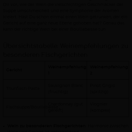
Dir vor, wie der Wein die vielschichtigen Geschmäcker der
Suppe umschmeichelt und eine Symphonie der Aromen
kreiert. Hast Du schon einmal einen Wein getrunken, der ein
Gericht auf eine ganz neue Ebene gehoben hat? Genau das
kann der richtige Wein bei einer Bouillabaisse tun.
Übersichtstabelle: Weinempfehlungen zu
besonderen Fischgerichten
Weinempfehlung
Weinempfehlung
Gericht
1
2
Sauvignon Blanc
Pinot Grigio
Thunfisch-Pasta
(fruchtig)
(spritzig)
Chardonnay (gut
Viognier
Fischsuppe/Bouillabaisse
gereift)
(komplex)
Wein zu besonderen Fischgerichten
: Harmonie zwischen