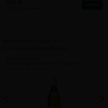
9,90 €
KAUFEN
0,75 Liter
13,20 €/Liter
Weinempfehlungen zu
Fischsuppe/Bouillabaisse
Jean Durup Père & Fils S.A.
"Vieilles Vignes" Chablis La Paulière
trocken
2025
Bourgogne (FR)