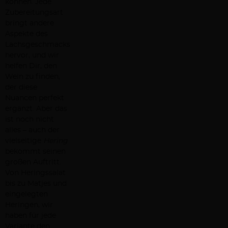
können. Jede
Zubereitungsart
bringt andere
Aspekte des
Lachsgeschmacks
hervor, und wir
helfen Dir, den
Wein zu finden,
der diese
Nuancen perfekt
ergänzt. Aber das
ist noch nicht
alles – auch der
vielseitige
Hering
bekommt seinen
großen Auftritt.
Von Heringssalat
bis zu Matjes und
eingelegten
Heringen, wir
haben für jede
Variante den