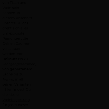
von
Fisch
und
Wein sein
können. In
diesem Abschnitt
unseres Guides
dreht sich alles
um exquisite
Paarungen, die
Deinen Gaumen
verzaubern
werden. Von
Heilbutt
bis zu
Jahrgangssardinen
,
von
gebratenem
Lachs
bis zu
Hering
in all
seinen Varianten
– hier findest Du
die ideale
Weinbegleitung
für jedes dieser