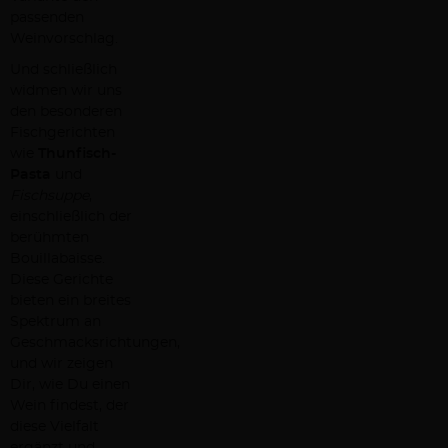
passenden
Weinvorschlag.
Und schließlich
widmen wir uns
den besonderen
Fischgerichten
wie
Thunfisch-
Pasta
und
Fischsuppe
,
einschließlich der
berühmten
Bouillabaisse.
Diese Gerichte
bieten ein breites
Spektrum an
Geschmacksrichtungen,
und wir zeigen
Dir, wie Du einen
Wein findest, der
diese Vielfalt