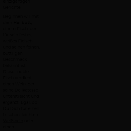
einzigartigen
Gerichte.
Beginnen wir mit
dem
Heilbutt
,
einem Fisch, der
für sein festes,
weißes Fleisch
und seinen feinen,
buttrigen
Geschmack
bekannt ist.
Dieser noble
Fisch verdient
einen Wein, der
seine Delikatesse
unterstreicht und
ergänzt. Egal, ob
Du Dich für einen
frischen, leichten
Weißwein
oder
einen