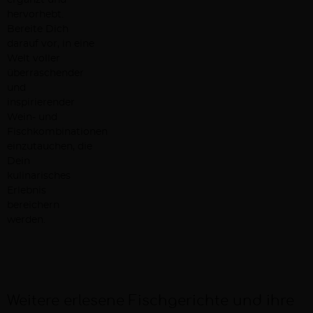
ergänzt und
hervorhebt.
Bereite Dich
darauf vor, in eine
Welt voller
überraschender
und
inspirierender
Wein- und
Fischkombinationen
einzutauchen, die
Dein
kulinarisches
Erlebnis
bereichern
werden.
Weitere erlesene Fischgerichte und ihre