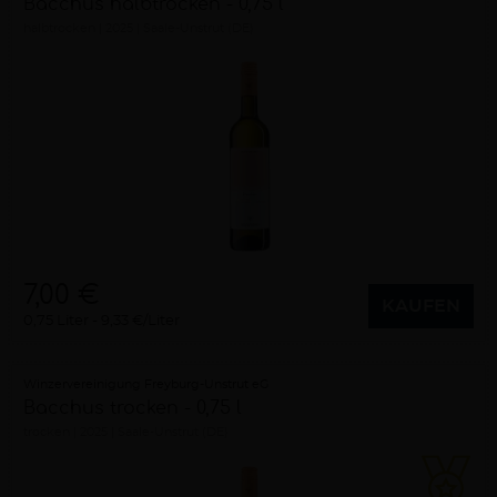
Bacchus halbtrocken - 0,75 l
halbtrocken
2025
Saale-Unstrut (DE)
7,00 €
KAUFEN
0,75 Liter
9,33 €/Liter
Winzervereinigung Freyburg-Unstrut eG
Bacchus trocken - 0,75 l
trocken
2025
Saale-Unstrut (DE)