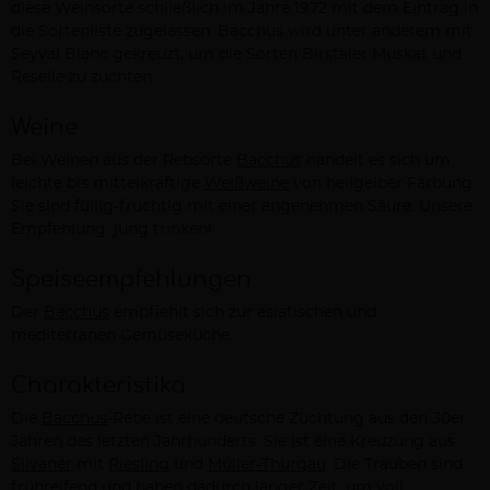
diese Weinsorte schließlich im Jahre 1972 mit dem Eintrag in
die Sortenliste zugelassen. Bacchus wird unter anderem mit
Seyval Blanc gekreuzt, um die Sorten Birstaler Muskat und
Réselle zu züchten.
Weine
Bei Weinen aus der Rebsorte
Bacchus
handelt es sich um
leichte bis mittelkräftige
Weißweine
von hellgelber Färbung.
Sie sind füllig-fruchtig mit einer angenehmen Säure. Unsere
Empfehlung: jung trinken!
Speiseempfehlungen
Der
Bacchus
empfiehlt sich zur asiatischen und
mediterranen Gemüseküche.
Charakteristika
Die
Bacchus
-Rebe ist eine deutsche Züchtung aus den 30er
Jahren des letzten Jahrhunderts. Sie ist eine Kreuzung aus
Silvaner
mit
Riesling
und
Müller-Thurgau
. Die Trauben sind
frühreifend und haben dadurch länger Zeit, um voll