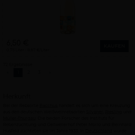
6,50 €
KAUFEN
0,75 Liter
8,67 €/Liter
72 Ergebnisse
«
1
2
3
»
Herkunft
Bei der Rebsorte
Bacchus
handelt es sich um eine Kreuzung
aus den deutschen Weißweinrebsorten
Silvaner
,
Riesling
und
Müller-Thurgau
. Die beiden Forscher des Instituts für
Rebenzüchtung und Geilweilerhof Peter Morio und Bernhard
Husfeld züchteten sie im Jahre 1933. In
Deutschland
wurde