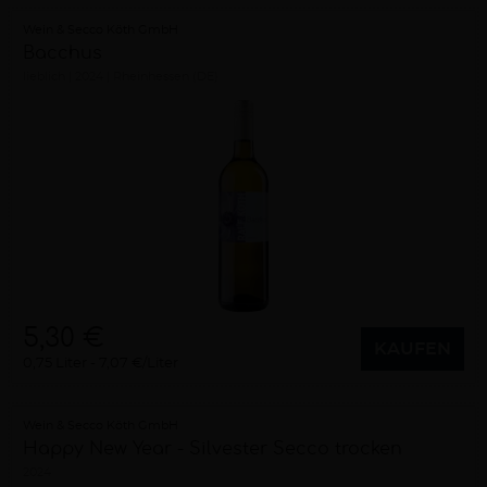
Wein & Secco Köth GmbH
Bacchus
lieblich
2024
Rheinhessen (DE)
5,30 €
KAUFEN
0,75 Liter
7,07 €/Liter
Wein & Secco Köth GmbH
Happy New Year - Silvester Secco trocken
2024