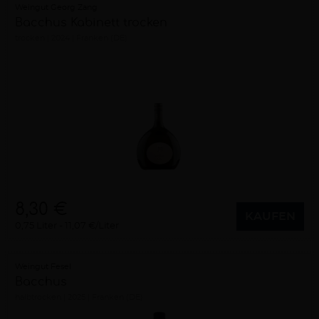
Weingut Georg Zang
Bacchus Kabinett trocken
trocken
2024
Franken (DE)
8,30 €
KAUFEN
0,75 Liter
11,07 €/Liter
Weingut Fesel
Bacchus
halbtrocken
2025
Franken (DE)