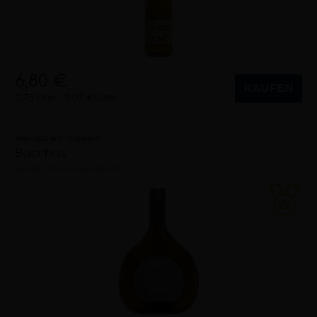
6,80 €
KAUFEN
0,75 Liter
9,07 €/Liter
Weingut am Vögelein
Bacchus
lieblich
2024
Franken (DE)