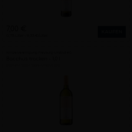
7,00 €
KAUFEN
0,75 Liter
9,33 €/Liter
Winzervereinigung Freyburg-Unstrut eG
Bacchus trocken - 1,0 l
trocken
2025
Saale-Unstrut (DE)