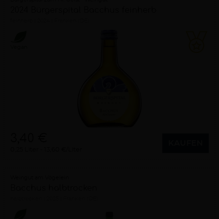
2024 Bürgerspital Bacchus feinherb
feinherb
2024
Franken (DE)
Vegan
3,40 €
KAUFEN
0,25 Liter
13,60 €/Liter
Weingut am Vögelein
Bacchus halbtrocken
halbtrocken
2025
Franken (DE)