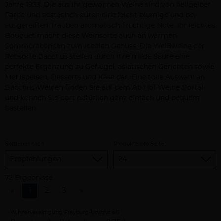
Jahre 1933. Die aus ihr gewonnen Weine sind von hellgelber
Farbe und bestechen durch eine leicht blumige und bei
ausgereiften Trauben aromatisch-fruchtige Note. Ihr leichtes
Bouquet macht diese Weinsorte auch an warmen
Sommerabenden zum idealen Genuss. Die
Weißweine
der
Rebsorte Bacchus stellen durch ihre milde Säure eine
perfekte Ergänzung zu Geflügel, asiatischen Gerichten sowie
Mehlspeisen, Desserts und
Käse
dar. Eine tolle Auswahl an
Bacchus-Weinen finden Sie auf dem Ab Hof Weine-Portal
und können Sie dort natürlich ganz einfach und bequem
bestellen.
Sortieren nach
Produkte pro Seite
72 Ergebnisse
«
1
2
3
»
Winzervereinigung Freyburg-Unstrut eG