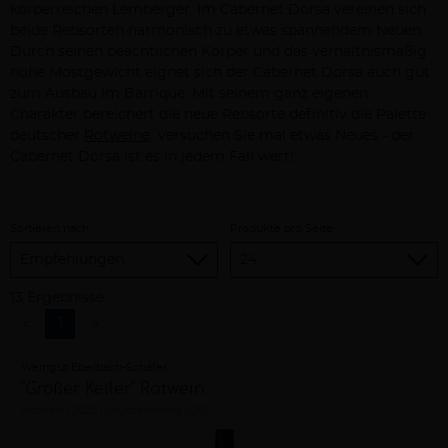
körperreichen Lemberger. Im Cabernet Dorsa vereinen sich
beide Rebsorten harmonisch zu etwas spannendem Neuen.
Durch seinen beachtlichen Körper und das verhältnismäßig
hohe Mostgewicht eignet sich der Cabernet Dorsa auch gut
zum Ausbau im Barrique. Mit seinem ganz eigenen
Charakter bereichert die neue Rebsorte definitiv die Palette
deutscher
Rotweine
. Versuchen Sie mal etwas Neues - der
Cabernet Dorsa ist es in jedem Fall wert!
Sortieren nach
Produkte pro Seite
13 Ergebnisse
«
1
»
Weingut Eberbach-Schäfer
"Großer Keiler" Rotwein
trocken
2022
Württemberg (DE)