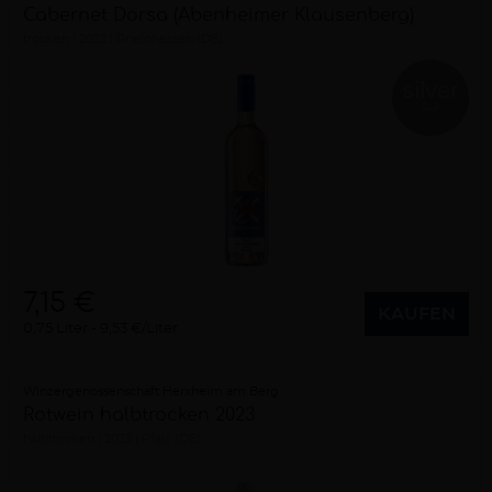
Cabernet Dorsa (Abenheimer Klausenberg)
trocken
2022
Rheinhessen (DE)
silver
RLP
7,15 €
KAUFEN
0,75 Liter
9,53 €/Liter
Winzergenossenschaft Herxheim am Berg
Rotwein halbtrocken 2023
halbtrocken
2023
Pfalz (DE)