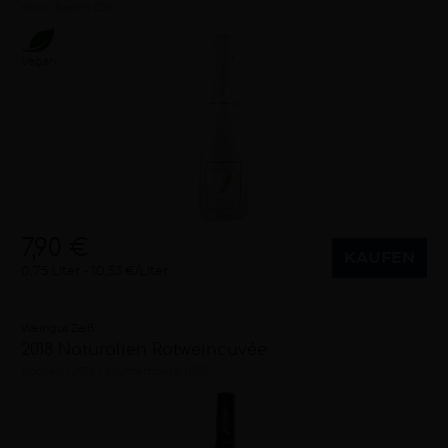
mild
Baden (DE)
Vegan
7,90 €
KAUFEN
0,75 Liter
10,53 €/Liter
Weingut Zaiß
2018 Naturalien Rotweincuvée
trocken
2018
Württemberg (DE)