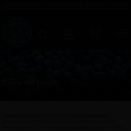
Kostenlose Lieferung ab 12 Flaschen pro Versender |
5009
Weine im Sortiment
0
N
Konto
Cabernet Dorsa
Cabernet Dorsa
ist eine relativ neue in
Deutschland
gezüchtete rote Rebsorte. Sie wurde gekreuzt aus dem
farbintensiven und fruchtigen
Dornfelder
und dem volleren,