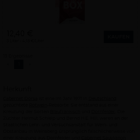
12,40 €
KAUFEN
3 Liter
4,13 €/Liter
13 Ergebnisse
«
1
»
Herkunft
Cabernet Dorsa
ist eine im Jahr 1971 in
Deutschland
gezüchtete
Rotwein
-Rebsorte. Sie entstand aus einer
Kreuzung der Sorten
Blaufränkisch
und
Dornfelder
. Die
Züchter Helmut Schleip und Bernd H.E. Hill, waren an der
Staatlichen Lehr- und Versuchsanstalt für Wein- und
Obstanbau in Weinsberg ürsprünglich fälschlicherweise von
einer Kreuzung aus Dornfelder und
Cabernet Sauvignon