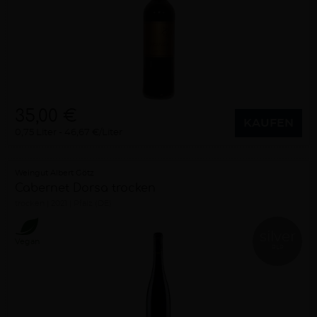
35,00 €
KAUFEN
0,75 Liter
46,67 €/Liter
Weingut Albert Götz
Cabernet Dorsa trocken
trocken
2021
Pfalz (DE)
silver
Vegan
RLP