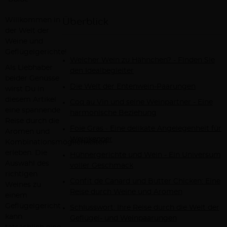
Willkommen in
Überblick
der Welt der
Weine und
Geflügelgerichte!
Welcher Wein zu Hähnchen? - Finden Sie
Als Liebhaber
den Idealbegleiter
beider Genüsse
Die Welt der Entenwein-Paarungen
wirst Du in
diesem Artikel
Coq au Vin und seine Weinpartner - Eine
eine spannende
harmonische Beziehung
Reise durch die
Foie Gras - Eine delikate Angelegenheit für
Aromen und
Weinkenner
Kombinationsmöglichkeiten
erleben. Die
Hühnergerichte und Wein - Ein Universum
Auswahl des
voller Geschmack
richtigen
Confit de Canard und Butter Chicken: Eine
Weines zu
Reise durch Weine und Aromen
einem
Geflügelgericht
Schlusswort: Ihre Reise durch die Welt der
kann
Geflügel- und Weinpaarungen