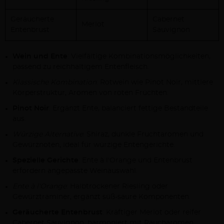
Geräucherte
Cabernet
Merlot
Entenbrust
Sauvignon
Wein und Ente
: Vielfältige Kombinationsmöglichkeiten,
passend zu reichhaltigem Entenfleisch.
Klassische Kombination
: Rotwein wie Pinot Noir, mittlere
Körperstruktur, Aromen von roten Früchten.
Pinot Noir
: Ergänzt Ente, balanciert fettige Bestandteile
aus.
Würzige Alternative
: Shiraz, dunkle Fruchtaromen und
Gewürznoten, ideal für würzige Entengerichte.
Spezielle Gerichte
: Ente à l'Orange und Entenbrust
erfordern angepasste Weinauswahl.
Ente à l'Orange
: Halbtrockener Riesling oder
Gewürztraminer, ergänzt süß-saure Komponenten.
Geräucherte Entenbrust
: Kräftiger Merlot oder reifer
Cabernet Sauvignon, harmoniert mit Raucharomen.