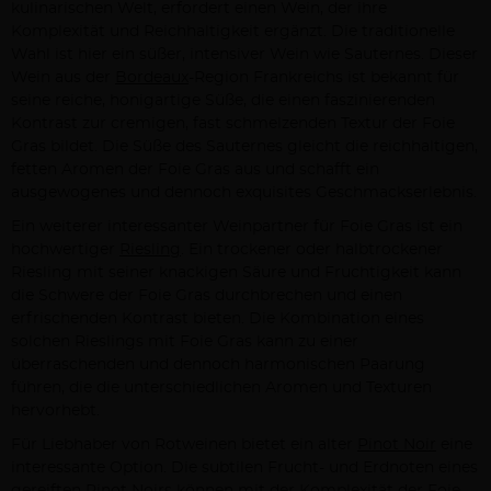
kulinarischen Welt, erfordert einen Wein, der ihre
Komplexität und Reichhaltigkeit ergänzt. Die traditionelle
Wahl ist hier ein süßer, intensiver Wein wie Sauternes. Dieser
Wein aus der
Bordeaux
-Region Frankreichs ist bekannt für
seine reiche, honigartige Süße, die einen faszinierenden
Kontrast zur cremigen, fast schmelzenden Textur der Foie
Gras bildet. Die Süße des Sauternes gleicht die reichhaltigen,
fetten Aromen der Foie Gras aus und schafft ein
ausgewogenes und dennoch exquisites Geschmackserlebnis.
Ein weiterer interessanter Weinpartner für Foie Gras ist ein
hochwertiger
Riesling
. Ein trockener oder halbtrockener
Riesling mit seiner knackigen Säure und Fruchtigkeit kann
die Schwere der Foie Gras durchbrechen und einen
erfrischenden Kontrast bieten. Die Kombination eines
solchen Rieslings mit Foie Gras kann zu einer
überraschenden und dennoch harmonischen Paarung
führen, die die unterschiedlichen Aromen und Texturen
hervorhebt.
Für Liebhaber von Rotweinen bietet ein alter
Pinot Noir
eine
interessante Option. Die subtilen Frucht- und Erdnoten eines