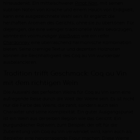
hinausdenkt. Ein mittelschwerer
Pinot Noir
, mit seinen
subtilen Noten von Kirsche und einem Hauch von Erdigkeit,
kann eine ausgezeichnete Wahl sein. Er ergänzt die
herzhaften Aromen des Gerichts, ohne sie zu übertönen. Für
diejenigen, die eine weniger traditionelle Wahl bevorzugen,
könnte ein vollmundiger
Weißwein
wie ein reifer
Chardonnay
eine überraschend harmonische Kombination
bieten. Seine cremige Textur und dezenten Holznoten
können die Reichhaltigkeit des Coq au Vin wunderbar
ausbalancieren.
Tradition trifft Geschmack: Coq au Vin
mit dem richtigen Wein
Die Auswahl des perfekten Weins für Coq au Vin kann eine
aufregende Reise durch die Welt der Weine sein. Es ist nicht
nur die Farbe des Weins, die zählt, sondern auch sein
Charakter und seine Komplexität. Ein guter Ausgangspunkt
ist ein Wein aus derselben Region wie das Gericht. Ein
burgundischer Rotwein, zum Beispiel, der oft für die
Zubereitung von Coq au Vin verwendet wird, kann auch als
Begleiter eine hervorragende Figur machen. Diese Weine