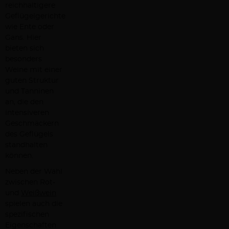
reichhaltigere
Geflügelgerichte
wie Ente oder
Gans. Hier
bieten sich
besonders
Weine mit einer
guten Struktur
und Tanninen
an, die den
intensiveren
Geschmäckern
des Geflügels
standhalten
können.
Neben der Wahl
zwischen Rot-
und
Weißwein
spielen auch die
spezifischen
Eigenschaften