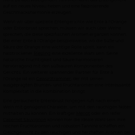
nicht zu überwältigenden Tanninen kann das Entengericht
auf ein neues Niveau heben und eine faszinierende
Geschmacksharmonie erzeugen.
Wenn wir über spezielle Entengerichte wie Ente à l'Orange
oder Entenbrust sprechen, müssen wir auch über Weine
sprechen, die diese spezifischen Aromen ergänzen können.
Bei einer Ente à l'Orange beispielsweise, wo die Süße und
Säure der Orange eine wichtige Rolle spielt, kann ein
halbtrockener
Riesling
eine exzellente Wahl sein. Seine
natürliche Fruchtigkeit und Säure harmonieren
hervorragend mit den süßsauren Komponenten des
Gerichts. Ein weiterer spannender Partner für Ente à
l'Orange ist ein
Gewürztraminer
, der mit seinen
ausgeprägten Blumen- und Fruchtaromen eine interessante
Komplexität in die Kombination bringt.
Eine geräucherte Entenbrust hingegen ruft nach einem
Wein mit genügend Charakter, um mit den rauchigen Noten
mithalten zu können. Ein kräftiger
Merlot
oder ein reifer
Cabernet Sauvignon
können hier die ideale Wahl sein. Ihre
reichen Fruchtaromen und robusten Tannine schaffen ein
Gleichgewicht zu den rauchigen und herzhaften Aromen der