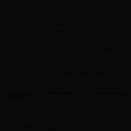
Entenbrust.
Wie Du siehst, gibt es eine breite Palette von Weinen, die je
nach Art der Entenzubereitung ausgewählt werden können.
Die Kunst liegt darin, den Wein zu finden, der die Aromen
des Gerichts ergänzt und gleichzeitig ein harmonisches
Gesamterlebnis schafft. Im nächsten Abschnitt widmen wir
uns den Weinpaarungen für das klassische französische
Gericht Coq au Vin, das eine eigene Welt der Aromen und
Kombinationsmöglichkeiten bietet.
Übersichtstabelle: Weinempfehlungen zu
Entengerichten
Weinempfehlung
Weinempfehlung
Entengericht
1
2
Klassische Ente
Pinot Noir
Shiraz
Halbtrockener
Ente à l'Orange
Gewürztraminer
Riesling