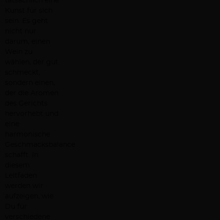
tatsächlich eine
Kunst für sich
sein. Es geht
nicht nur
darum, einen
Wein zu
wählen, der gut
schmeckt,
sondern einen,
der die Aromen
des Gerichts
hervorhebt und
eine
harmonische
Geschmacksbalance
schafft. In
diesem
Leitfaden
werden wir
aufzeigen, wie
Du für
verschiedene