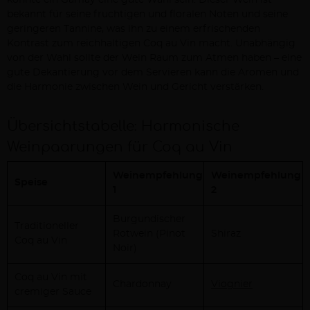
könnte ein Gamay eine gute Wahl sein. Dieser Wein ist
bekannt für seine fruchtigen und floralen Noten und seine
geringeren Tannine, was ihn zu einem erfrischenden
Kontrast zum reichhaltigen Coq au Vin macht. Unabhängig
von der Wahl sollte der Wein Raum zum Atmen haben – eine
gute Dekantierung vor dem Servieren kann die Aromen und
die Harmonie zwischen Wein und Gericht verstärken.
Übersichtstabelle: Harmonische
Weinpaarungen für Coq au Vin
Weinempfehlung
Weinempfehlung
Speise
1
2
Burgundischer
Traditioneller
Rotwein (Pinot
Shiraz
Coq au Vin
Noir)
Coq au Vin mit
Chardonnay
Viognier
cremiger Sauce