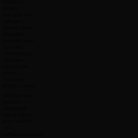
Shiraz mit
seinen
würzigen und
beerigen
Aromen passt
hingegen
ausgezeichnet
zu einem
reichhaltigen,
würzigen
Gericht wie
einem
indischen
Butter Chicken.
Natürlich gibt
es auch
universelle
Weine, die zu
einer Vielzahl
von
Geflügelgerichten