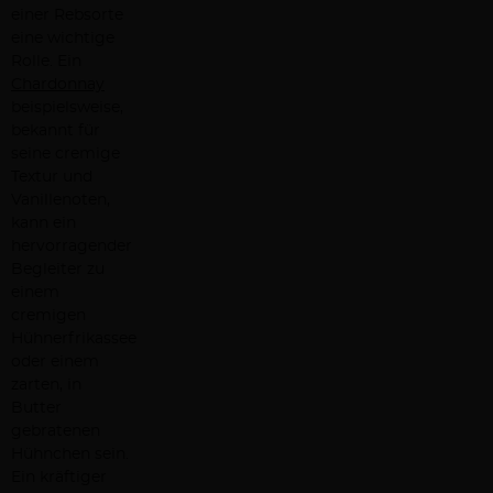
einer Rebsorte
eine wichtige
Rolle. Ein
Chardonnay
beispielsweise,
bekannt für
seine cremige
Textur und
Vanillenoten,
kann ein
hervorragender
Begleiter zu
einem
cremigen
Hühnerfrikassee
oder einem
zarten, in
Butter
gebratenen
Hühnchen sein.
Ein kräftiger