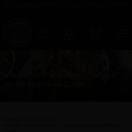
Kostenlose Lieferung ab 12 Flaschen pro Versender |
5010
Weine im Sortiment
0
N
Konto
Welcher Wein zu welchem Geflügel?
Der Ab Hof Weine Guide
Magazin
Wein & Essen
Welcher Wein zu welchem Geflügel? Der Ab Hof Weine
Guide