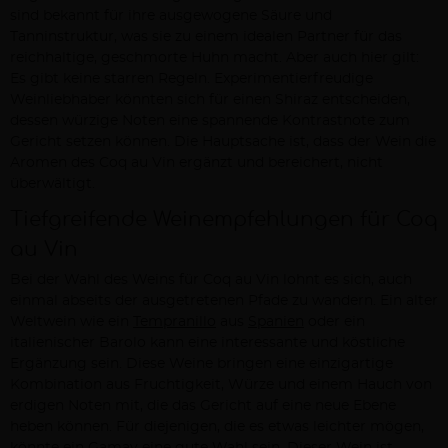
sind bekannt für ihre ausgewogene Säure und
Tanninstruktur, was sie zu einem idealen Partner für das
reichhaltige, geschmorte Huhn macht. Aber auch hier gilt:
Es gibt keine starren Regeln. Experimentierfreudige
Weinliebhaber könnten sich für einen Shiraz entscheiden,
dessen würzige Noten eine spannende Kontrastnote zum
Gericht setzen können. Die Hauptsache ist, dass der Wein die
Aromen des Coq au Vin ergänzt und bereichert, nicht
überwältigt.
Tiefgreifende Weinempfehlungen für Coq
au Vin
Bei der Wahl des Weins für Coq au Vin lohnt es sich, auch
einmal abseits der ausgetretenen Pfade zu wandern. Ein alter
Weltwein wie ein
Tempranillo
aus
Spanien
oder ein
italienischer Barolo kann eine interessante und köstliche
Ergänzung sein. Diese Weine bringen eine einzigartige
Kombination aus Fruchtigkeit, Würze und einem Hauch von
erdigen Noten mit, die das Gericht auf eine neue Ebene
heben können. Für diejenigen, die es etwas leichter mögen,