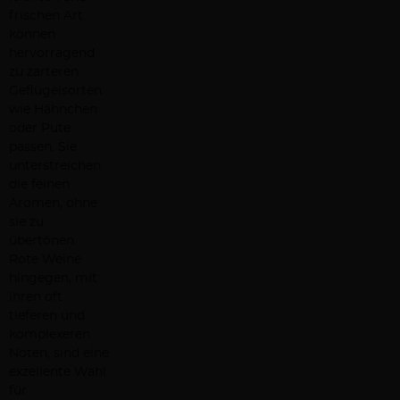
frischen Art
können
hervorragend
zu zarteren
Geflügelsorten
wie Hähnchen
oder Pute
passen. Sie
unterstreichen
die feinen
Aromen, ohne
sie zu
übertönen.
Rote Weine
hingegen, mit
ihren oft
tieferen und
komplexeren
Noten, sind eine
exzellente Wahl
für