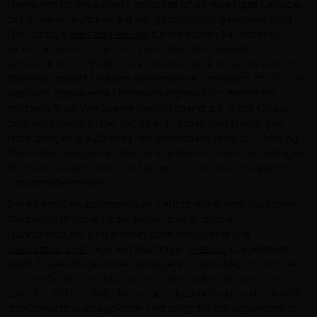
Hähnchen ist ein äußerst beliebtes und vielseitiges Geflügel,
das in vielen Kulturen auf der ganzen Welt genossen wird.
Die richtige
Weinbegleitung
für Hähnchen kann dieses
einfache Gericht in ein kulinarisches Meisterwerk
verwandeln. Die Wahl des Weins hängt dabei stark von der
Zubereitungsart und den verwendeten Gewürzen ab. Für ein
klassisch gebratenes Hähnchen eignen sich leichte bis
mittelkräftige
Weißweine
hervorragend. Ein Pinot Grigio
oder ein Chenin Blanc mit ihrer frischen und fruchtigen
Note bringen die Zartheit des Hähnchens ideal zur Geltung.
Diese Weine ergänzen die natürlichen Aromen des Geflügels,
ohne sie zu übertönen, und sorgen für ein ausgewogenes
Geschmackserlebnis.
Bei einem Gewürz-intensiven Gericht wie einem indischen
Tandoori-Hähnchen oder einem thailändischen
Hühnchencurry sind aromatische Weißweine wie
Gewürztraminer
oder ein fruchtiger
Riesling
die perfekte
Wahl. Diese Weine haben genügend Charakter, um mit den
starken Gewürzen mitzuhalten, ohne dabei zu dominant zu
sein. Ihre leichte Süße kann auch dazu beitragen, die Schärfe
der Gewürze auszugleichen und sorgt für ein angenehmes