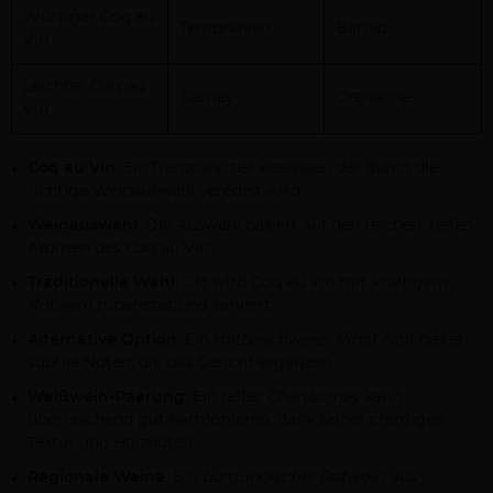
Würziger Coq au
Tempranillo
Barolo
Vin
Leichter Coq au
Gamay
Grenache
Vin
Coq au Vin
: Ein französischer Klassiker, der durch die
richtige Weinauswahl veredelt wird.
Weinauswahl
: Die Auswahl basiert auf den reichen, tiefen
Aromen des Coq au Vin.
Traditionelle Wahl
: Oft wird Coq au Vin mit
kräftigem
Rotwein
zubereitet und serviert.
Alternative Option
: Ein
mittelschwerer Pinot Noir
bietet
subtile Noten, die das Gericht ergänzen.
Weißwein-Paarung
: Ein reifer
Chardonnay
kann
überraschend gut harmonieren, dank seiner cremigen
Textur und Holznoten.
Regionale Weine
: Ein
burgundischer Rotwein
, aus