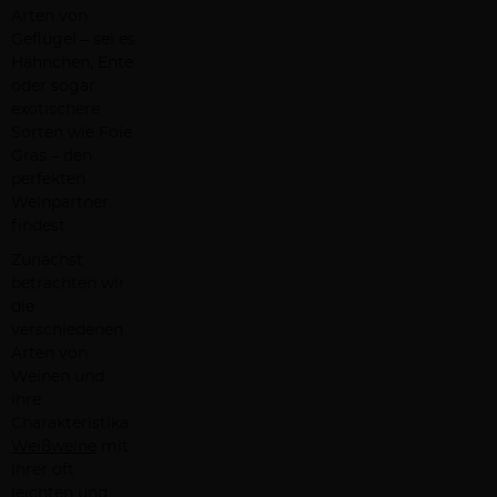
Arten von
Geflügel – sei es
Hähnchen, Ente
oder sogar
exotischere
Sorten wie Foie
Gras – den
perfekten
Weinpartner
findest.
Zunächst
betrachten wir
die
verschiedenen
Arten von
Weinen und
ihre
Charakteristika.
Weißweine
mit
ihrer oft
leichten und