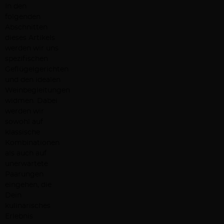
In den
folgenden
Abschnitten
dieses Artikels
werden wir uns
spezifischen
Geflügelgerichten
und den idealen
Weinbegleitungen
widmen. Dabei
werden wir
sowohl auf
klassische
Kombinationen
als auch auf
unerwartete
Paarungen
eingehen, die
Dein
kulinarisches
Erlebnis