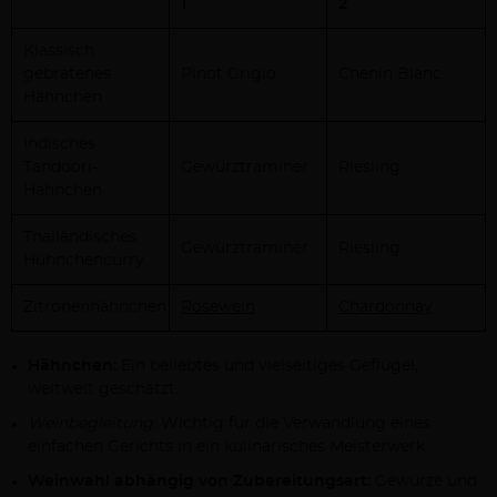
1
2
Klassisch
gebratenes
Pinot Grigio
Chenin Blanc
Hähnchen
Indisches
Tandoori-
Gewürztraminer
Riesling
Hähnchen
Thailändisches
Gewürztraminer
Riesling
Hühnchencurry
Zitronenhähnchen
Roséwein
Chardonnay
Hähnchen:
Ein beliebtes und vielseitiges Geflügel,
weltweit geschätzt.
Weinbegleitung:
Wichtig für die Verwandlung eines
einfachen Gerichts in ein kulinarisches Meisterwerk.
Weinwahl abhängig von Zubereitungsart:
Gewürze und