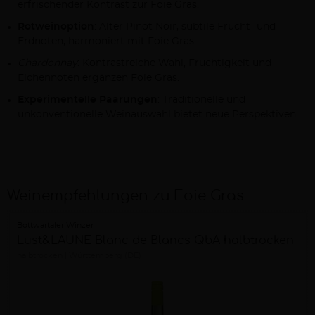
erfrischender Kontrast zur Foie Gras.
Rotweinoption
: Alter Pinot Noir, subtile Frucht- und
Erdnoten, harmoniert mit Foie Gras.
Chardonnay
: Kontrastreiche Wahl, Fruchtigkeit und
Eichennoten ergänzen Foie Gras.
Experimentelle Paarungen
: Traditionelle und
unkonventionelle Weinauswahl bietet neue Perspektiven.
Weinempfehlungen zu Foie Gras
Bottwartaler Winzer
Lust&LAUNE Blanc de Blancs QbA halbtrocken
halbtrocken
Württemberg (DE)