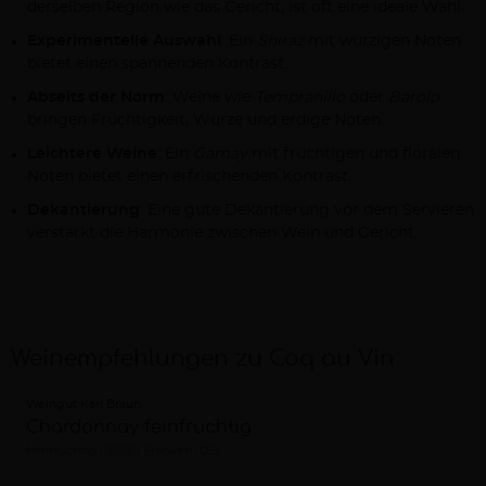
derselben Region wie das Gericht, ist oft eine ideale Wahl.
Experimentelle Auswahl
: Ein
Shiraz
mit würzigen Noten
bietet einen spannenden Kontrast.
Abseits der Norm
: Weine wie
Tempranillo
oder
Barolo
bringen Fruchtigkeit, Würze und erdige Noten.
Leichtere Weine
: Ein
Gamay
mit fruchtigen und floralen
Noten bietet einen erfrischenden Kontrast.
Dekantierung
: Eine gute Dekantierung vor dem Servieren
verstärkt die Harmonie zwischen Wein und Gericht.
Weinempfehlungen zu Coq au Vin
Weingut Karl Braun
Chardonnay feinfruchtig
feinfruchtig
2022
Franken (DE)